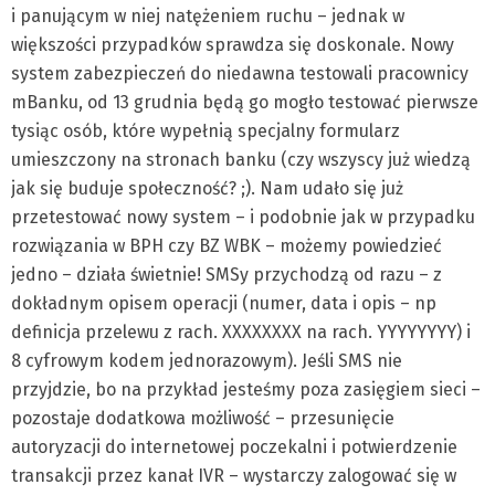
i panującym w niej natężeniem ruchu – jednak w
większości przypadków sprawdza się doskonale. Nowy
system zabezpieczeń do niedawna testowali pracownicy
mBanku, od 13 grudnia będą go mogło testować pierwsze
tysiąc osób, które wypełnią specjalny formularz
umieszczony na stronach banku (czy wszyscy już wiedzą
jak się buduje społeczność? ;). Nam udało się już
przetestować nowy system – i podobnie jak w przypadku
rozwiązania w BPH czy BZ WBK – możemy powiedzieć
jedno – działa świetnie! SMSy przychodzą od razu – z
dokładnym opisem operacji (numer, data i opis – np
definicja przelewu z rach. XXXXXXXX na rach. YYYYYYYY) i
8 cyfrowym kodem jednorazowym). Jeśli SMS nie
przyjdzie, bo na przykład jesteśmy poza zasięgiem sieci –
pozostaje dodatkowa możliwość – przesunięcie
autoryzacji do internetowej poczekalni i potwierdzenie
transakcji przez kanał IVR – wystarczy zalogować się w