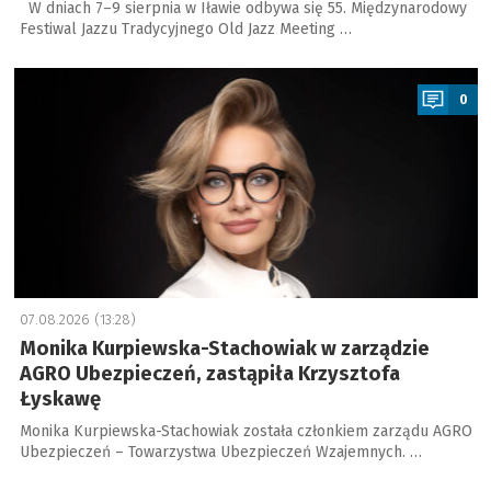
W dniach 7–9 sierpnia w Iławie odbywa się 55. Międzynarodowy
Festiwal Jazzu Tradycyjnego Old Jazz Meeting …
a
0
07.08.2026 (13:28)
Monika Kurpiewska-Stachowiak w zarządzie
AGRO Ubezpieczeń, zastąpiła Krzysztofa
Łyskawę
Monika Kurpiewska-Stachowiak została członkiem zarządu AGRO
Ubezpieczeń – Towarzystwa Ubezpieczeń Wzajemnych. …
a