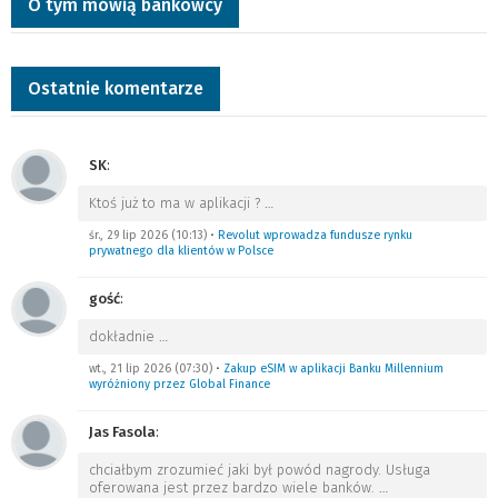
O tym mówią bankowcy
Ostatnie komentarze
SK
:
Ktoś już to ma w aplikacji ?
…
śr., 29 lip 2026 (10:13)
•
Revolut wprowadza fundusze rynku
prywatnego dla klientów w Polsce
gość
:
dokładnie
…
wt., 21 lip 2026 (07:30)
•
Zakup eSIM w aplikacji Banku Millennium
wyróżniony przez Global Finance
Jas Fasola
:
chciałbym zrozumieć jaki był powód nagrody. Usługa
oferowana jest przez bardzo wiele banków.
…