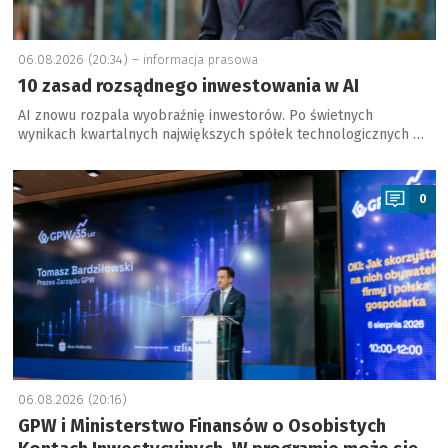
06.08.2026 (20:34) –
informacja prasowa
10 zasad rozsądnego inwestowania w AI
AI znowu rozpala wyobraźnię inwestorów. Po świetnych
wynikach kwartalnych największych spółek technologicznych …
a
0
06.08.2026 (20:16)
GPW i Ministerstwo Finansów o Osobistych