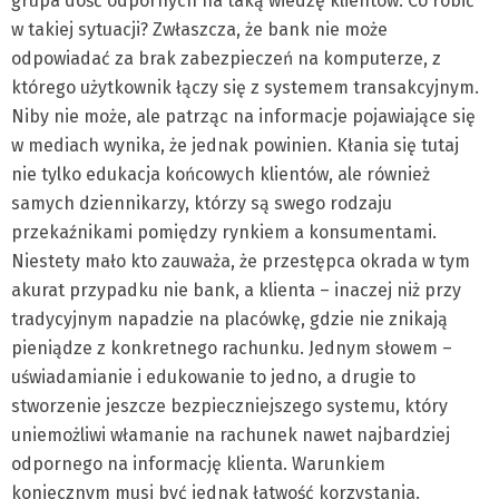
grupa dość odpornych na taką wiedzę klientów. Co robić
w takiej sytuacji? Zwłaszcza, że bank nie może
odpowiadać za brak zabezpieczeń na komputerze, z
którego użytkownik łączy się z systemem transakcyjnym.
Niby nie może, ale patrząc na informacje pojawiające się
w mediach wynika, że jednak powinien. Kłania się tutaj
nie tylko edukacja końcowych klientów, ale również
samych dziennikarzy, którzy są swego rodzaju
przekaźnikami pomiędzy rynkiem a konsumentami.
Niestety mało kto zauważa, że przestępca okrada w tym
akurat przypadku nie bank, a klienta – inaczej niż przy
tradycyjnym napadzie na placówkę, gdzie nie znikają
pieniądze z konkretnego rachunku. Jednym słowem –
uświadamianie i edukowanie to jedno, a drugie to
stworzenie jeszcze bezpieczniejszego systemu, który
uniemożliwi włamanie na rachunek nawet najbardziej
odpornego na informację klienta. Warunkiem
koniecznym musi być jednak łatwość korzystania.