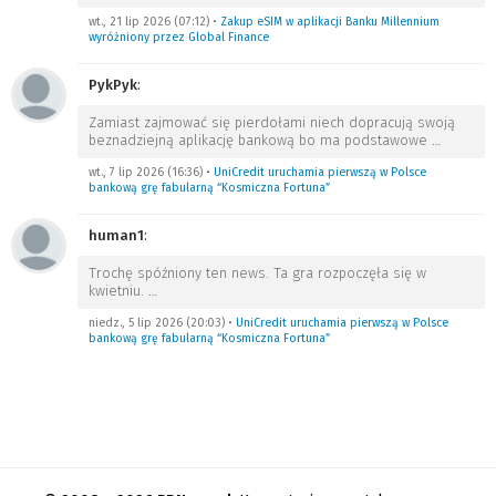
wt., 21 lip 2026 (07:12)
•
Zakup eSIM w aplikacji Banku Millennium
wyróżniony przez Global Finance
PykPyk
:
Zamiast zajmować się pierdołami niech dopracują swoją
beznadziejną aplikację bankową bo ma podstawowe
…
wt., 7 lip 2026 (16:36)
•
UniCredit uruchamia pierwszą w Polsce
bankową grę fabularną “Kosmiczna Fortuna”
human1
:
Trochę spóźniony ten news. Ta gra rozpoczęła się w
kwietniu.
…
niedz., 5 lip 2026 (20:03)
•
UniCredit uruchamia pierwszą w Polsce
bankową grę fabularną “Kosmiczna Fortuna”