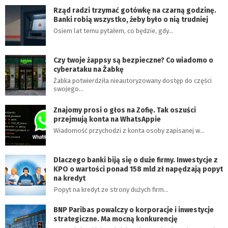
Rząd radzi trzymać gotówkę na czarną godzinę.
Banki robią wszystko, żeby było o nią trudniej
Osiem lat temu pytałem, co będzie, gdy…
Czy twoje żappsy są bezpieczne? Co wiadomo o
cyberataku na Żabkę
Żabka potwierdziła nieautoryzowany dostęp do części
swojego…
Znajomy prosi o głos na Zofię. Tak oszuści
przejmują konta na WhatsAppie
Wiadomość przychodzi z konta osoby zapisanej w…
Dlaczego banki biją się o duże firmy. Inwestycje z
KPO o wartości ponad 158 mld zł napędzają popyt
na kredyt
Popyt na kredyt ze strony dużych firm…
BNP Paribas powalczy o korporacje i inwestycje
strategiczne. Ma mocną konkurencję