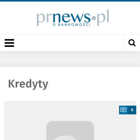
Kredyty
a
0