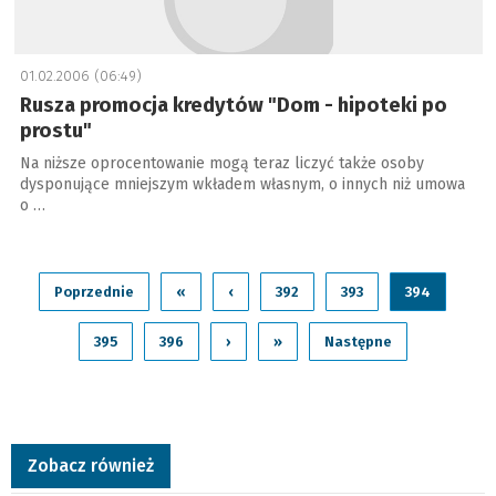
01.02.2006 (06:49)
Rusza promocja kredytów "Dom - hipoteki po
prostu"
Na niższe oprocentowanie mogą teraz liczyć także osoby
dysponujące mniejszym wkładem własnym, o innych niż umowa
o …
Poprzednie
«
‹
392
393
394
395
396
›
»
Następne
Zobacz również