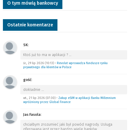
O tym mówią bankowcy
Ostatnie komentarze
SK
:
Ktoś już to ma w aplikacji ?
…
śr., 29 lip 2026 (10:13)
•
Revolut wprowadza fundusze rynku
prywatnego dla klientów w Polsce
gość
:
dokładnie
…
wt., 21 lip 2026 (07:30)
•
Zakup eSIM w aplikacji Banku Millennium
wyróżniony przez Global Finance
Jas Fasola
:
chciałbym zrozumieć jaki był powód nagrody. Usługa
oferowana jest przez bardzo wiele banków.
…