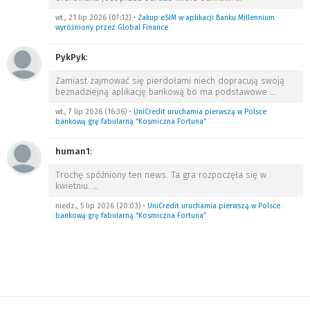
wt., 21 lip 2026 (07:12)
•
Zakup eSIM w aplikacji Banku Millennium
wyróżniony przez Global Finance
PykPyk
:
Zamiast zajmować się pierdołami niech dopracują swoją
beznadziejną aplikację bankową bo ma podstawowe
…
wt., 7 lip 2026 (16:36)
•
UniCredit uruchamia pierwszą w Polsce
bankową grę fabularną “Kosmiczna Fortuna”
human1
:
Trochę spóźniony ten news. Ta gra rozpoczęła się w
kwietniu.
…
niedz., 5 lip 2026 (20:03)
•
UniCredit uruchamia pierwszą w Polsce
bankową grę fabularną “Kosmiczna Fortuna”