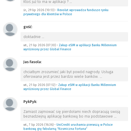
Ktoś już to ma w aplikacji ?
…
śr., 29 lip 2026 (10:13)
•
Revolut wprowadza fundusze rynku
prywatnego dla klientów w Polsce
gość
:
dokładnie
…
wt., 21 lip 2026 (07:30)
•
Zakup eSIM w aplikacji Banku Millennium
wyróżniony przez Global Finance
Jas Fasola
:
chciałbym zrozumieć jaki był powód nagrody. Usługa
oferowana jest przez bardzo wiele banków.
…
wt., 21 lip 2026 (07:12)
•
Zakup eSIM w aplikacji Banku Millennium
wyróżniony przez Global Finance
PykPyk
:
Zamiast zajmować się pierdołami niech dopracują swoją
beznadziejną aplikację bankową bo ma podstawowe
…
wt., 7 lip 2026 (16:36)
•
UniCredit uruchamia pierwszą w Polsce
bankową grę fabularną “Kosmiczna Fortuna”