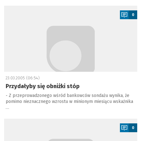
a
0
23.03.2005 (06:54)
Przydałyby się obniżki stóp
- Z przeprowadzonego wśród bankowców sondażu wynika, że
pomimo nieznacznego wzrostu w minionym miesiącu wskaźnika
…
a
0