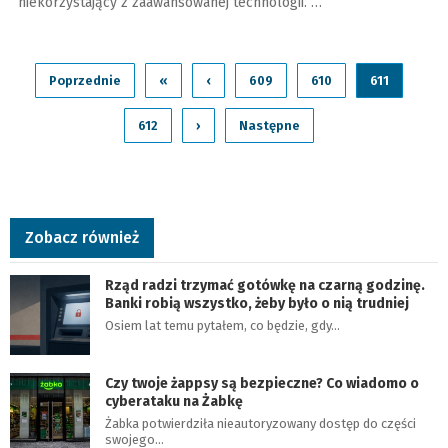
niekorzystający z zaawansowanej technologii. …
Poprzednie
«
‹
609
610
611
612
›
Następne
Zobacz również
Rząd radzi trzymać gotówkę na czarną godzinę.
Banki robią wszystko, żeby było o nią trudniej
Osiem lat temu pytałem, co będzie, gdy…
Czy twoje żappsy są bezpieczne? Co wiadomo o
cyberataku na Żabkę
Żabka potwierdziła nieautoryzowany dostęp do części
swojego…