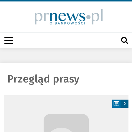
Przegląd prasy
a
0