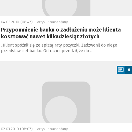
04.03.2010 (08:47) –
artykuł nadesłany
Przypomnienie banku o zadłużeniu może klienta
kosztować nawet kilkadziesiąt złotych
„Klient spóźnił się ze spłatą raty pożyczki. Zadzwonił do niego
przedstawiciel banku. Od razu uprzedził, że do …
a
0
02.03.2010 (08:07) –
artykuł nadesłany