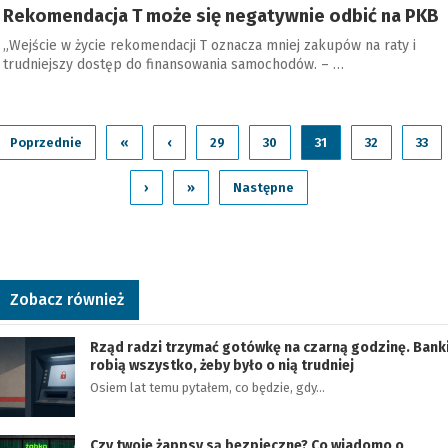
Rekomendacja T może się negatywnie odbić na PKB
„Wejście w życie rekomendacji T oznacza mniej zakupów na raty i
trudniejszy dostęp do finansowania samochodów. – …
Poprzednie
«
‹
29
30
31
32
33
›
»
Następne
Zobacz również
Rząd radzi trzymać gotówkę na czarną godzinę. Bank
robią wszystko, żeby było o nią trudniej
Osiem lat temu pytałem, co będzie, gdy…
Czy twoje żappsy są bezpieczne? Co wiadomo o