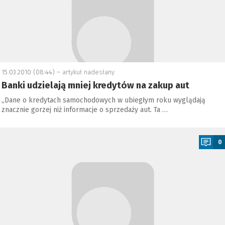
15.03.2010 (08:44) –
artykuł nadesłany
Banki udzielają mniej kredytów na zakup aut
„Dane o kredytach samochodowych w ubiegłym roku wyglądają
znacznie gorzej niż informacje o sprzedaży aut. Ta …
a
0