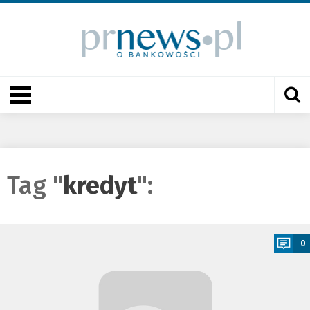
Tag "
kredyt
":
a
0