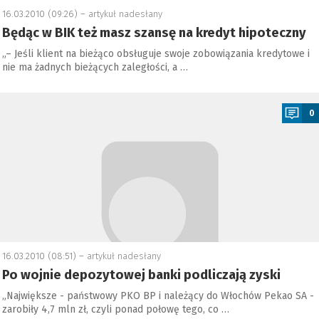
16.03.2010 (09:26) –
artykuł nadesłany
Będąc w BIK też masz szansę na kredyt hipoteczny
„– Jeśli klient na bieżąco obsługuje swoje zobowiązania kredytowe i
nie ma żadnych bieżących zaległości, a …
a
0
16.03.2010 (08:51) –
artykuł nadesłany
Po wojnie depozytowej banki podliczają zyski
„Największe - państwowy PKO BP i należący do Włochów Pekao SA -
zarobiły 4,7 mln zł, czyli ponad połowę tego, co …