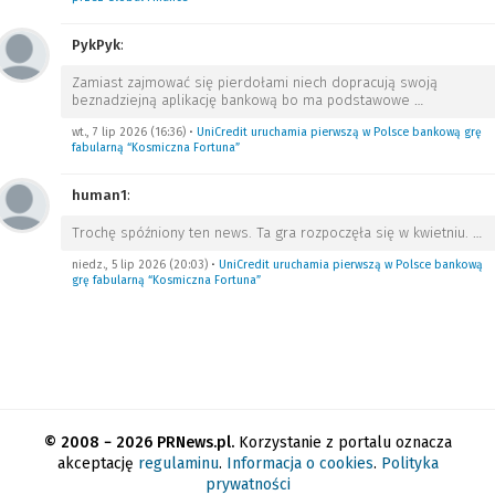
PykPyk
:
Zamiast zajmować się pierdołami niech dopracują swoją
beznadziejną aplikację bankową bo ma podstawowe
…
wt., 7 lip 2026 (16:36)
•
UniCredit uruchamia pierwszą w Polsce bankową grę
fabularną “Kosmiczna Fortuna”
human1
:
Trochę spóźniony ten news. Ta gra rozpoczęła się w kwietniu.
…
niedz., 5 lip 2026 (20:03)
•
UniCredit uruchamia pierwszą w Polsce bankową
grę fabularną “Kosmiczna Fortuna”
© 2008 − 2026 PRNews.pl.
Korzystanie z portalu oznacza
akceptację
regulaminu
.
Informacja o cookies
.
Polityka
prywatności