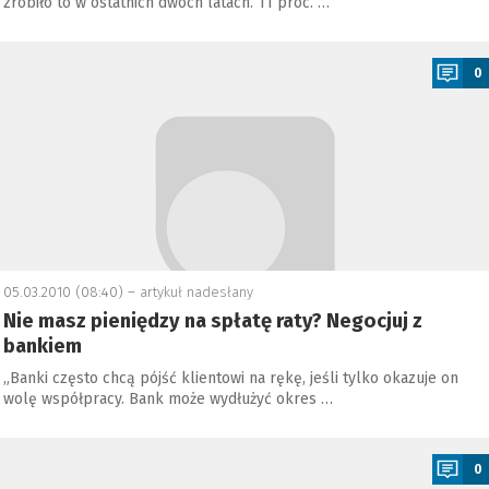
zrobiło to w ostatnich dwóch latach. 11 proc. …
a
0
05.03.2010 (08:40) –
artykuł nadesłany
Nie masz pieniędzy na spłatę raty? Negocjuj z
bankiem
„Banki często chcą pójść klientowi na rękę, jeśli tylko okazuje on
wolę współpracy. Bank może wydłużyć okres …
a
0