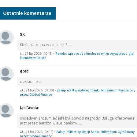
Ostatnie komentarze
SK
:
Ktoś już to ma w aplikacji ?
…
śr., 29 lip 2026 (10:13)
•
Revolut wprowadza fundusze rynku prywatnego dla
klientów w Polsce
gość
:
dokładnie
…
wt., 21 lip 2026 (07:30)
•
Zakup eSIM w aplikacji Banku Millennium wyróżniony
przez Global Finance
Jas Fasola
:
chciałbym zrozumieć jaki był powód nagrody. Usługa oferowana
jest przez bardzo wiele banków.
…
wt., 21 lip 2026 (07:12)
•
Zakup eSIM w aplikacji Banku Millennium wyróżniony
przez Global Finance