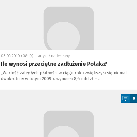
05.03.2010 (08:19) –
artykuł nadesłany
Ile wynosi przeciętne zadłużenie Polaka?
„Wartość zaległych płatności w ciągu roku zwiększyła się niemal
dwukrotnie: w lutym 2009 r. wynosiła 8,6 mld zł – …
a
0