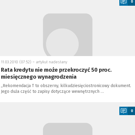
0
11.03.2010 (07:52) –
artykuł nadesłany
Rata kredytu nie może przekroczyć 50 proc.
miesięcznego wynagrodzenia
„Rekomendacja T to obszerny, kilkudziesięciostronicowy dokument.
Jego duża część to zapisy dotyczące wewnętrznych …
a
0