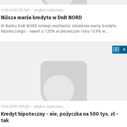
11.03.2010 (10:50) –
artykuł nadesłany
Niższa marża kredytu w DnB NORD
W Banku DnB NORD istnieje możliwość obniżenia marży kredytu
hipotecznego - nawet o 1,55% w pierwszym roku i 0,9% w …
a
0
11.03.2010 (09:22) –
artykuł nadesłany
Kredyt hipoteczny - nie, pożyczka na 500 tys. zł -
tak