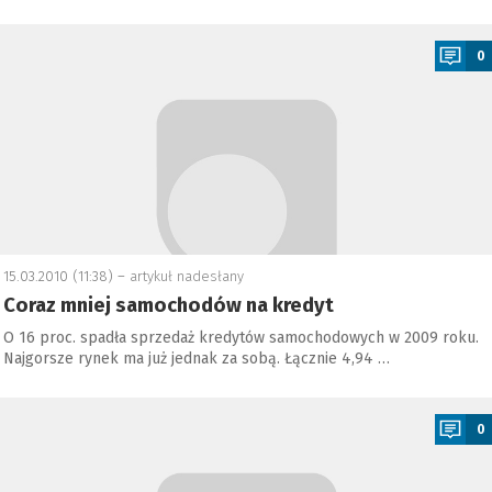
a
0
15.03.2010 (11:38) –
artykuł nadesłany
Coraz mniej samochodów na kredyt
O 16 proc. spadła sprzedaż kredytów samochodowych w 2009 roku.
Najgorsze rynek ma już jednak za sobą. Łącznie 4,94 …
a
0