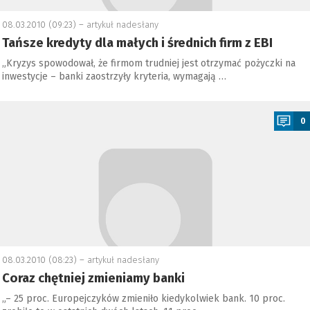
08.03.2010 (09:23) –
artykuł nadesłany
Tańsze kredyty dla małych i średnich firm z EBI
„Kryzys spowodował, że firmom trudniej jest otrzymać pożyczki na
inwestycje – banki zaostrzyły kryteria, wymagają …
a
0
08.03.2010 (08:23) –
artykuł nadesłany
Coraz chętniej zmieniamy banki
„– 25 proc. Europejczyków zmieniło kiedykolwiek bank. 10 proc.