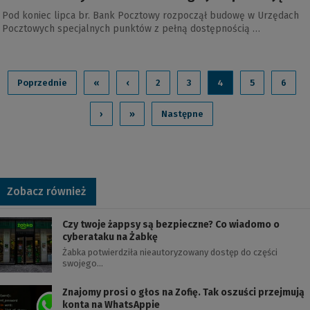
Pod koniec lipca br. Bank Pocztowy rozpoczął budowę w Urzędach
Pocztowych specjalnych punktów z pełną dostępnością …
Poprzednie
«
‹
2
3
4
5
6
›
»
Następne
Zobacz również
Czy twoje żappsy są bezpieczne? Co wiadomo o
cyberataku na Żabkę
Żabka potwierdziła nieautoryzowany dostęp do części
swojego…
Znajomy prosi o głos na Zofię. Tak oszuści przejmują
konta na WhatsAppie