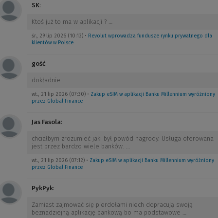
SK
:
Ktoś już to ma w aplikacji ?
…
śr., 29 lip 2026 (10:13)
•
Revolut wprowadza fundusze rynku prywatnego dla
klientów w Polsce
gość
:
dokładnie
…
wt., 21 lip 2026 (07:30)
•
Zakup eSIM w aplikacji Banku Millennium wyróżniony
przez Global Finance
Jas Fasola
:
chciałbym zrozumieć jaki był powód nagrody. Usługa oferowana
jest przez bardzo wiele banków.
…
wt., 21 lip 2026 (07:12)
•
Zakup eSIM w aplikacji Banku Millennium wyróżniony
przez Global Finance
PykPyk
:
Zamiast zajmować się pierdołami niech dopracują swoją
beznadziejną aplikację bankową bo ma podstawowe
…