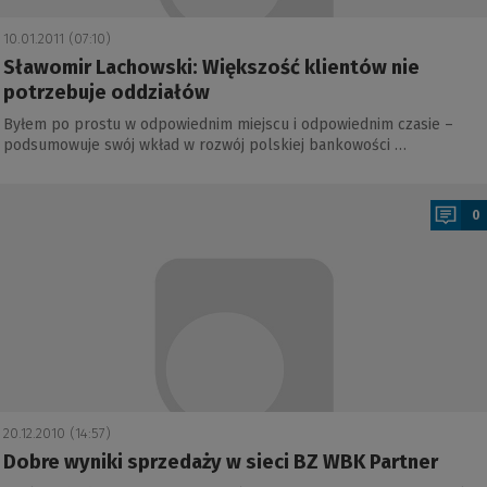
10.01.2011 (07:10)
Sławomir Lachowski: Większość klientów nie
potrzebuje oddziałów
Byłem po prostu w odpowiednim miejscu i odpowiednim czasie –
podsumowuje swój wkład w rozwój polskiej bankowości …
a
0
20.12.2010 (14:57)
Dobre wyniki sprzedaży w sieci BZ WBK Partner