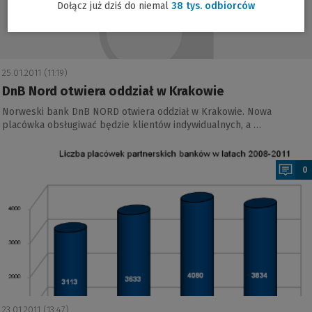
Dołącz już dziś do niemal
38 tys. odbiorców
e
s
e
-
25.01.2011 (11:19)
m
DnB Nord otwiera oddział w Krakowie
a
Norweski bank DnB NORD otwiera oddział w Krakowie. Nowa
i
placówka obsługiwać będzie klientów indywidualnych, a …
l
a
:
0
23.01.2011 (13:47)