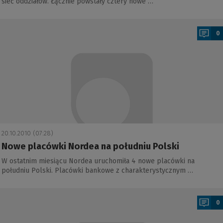
sieć oddziałów. Łącznie powstały cztery nowe …
a
0
20.10.2010 (07:28)
Nowe placówki Nordea na południu Polski
W ostatnim miesiącu Nordea uruchomiła 4 nowe placówki na
południu Polski. Placówki bankowe z charakterystycznym …
a
0