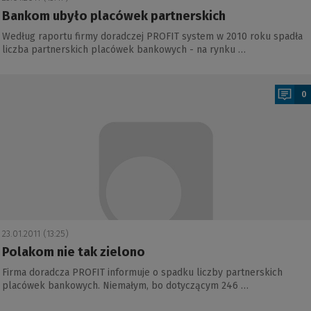
Bankom ubyło placówek partnerskich
Według raportu firmy doradczej PROFIT system w 2010 roku spadła
liczba partnerskich placówek bankowych - na rynku …
a
0
23.01.2011 (13:25)
Polakom nie tak zielono
Firma doradcza PROFIT informuje o spadku liczby partnerskich
placówek bankowych. Niemałym, bo dotyczącym 246 …
a