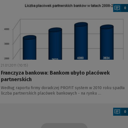
0
21.01.2011 (10:15)
Franczyza bankowa: Bankom ubyło placówek
partnerskich
Według raportu firmy doradczej PROFIT system w 2010 roku spadła
liczba partnerskich placówek bankowych - na rynku …
a
0