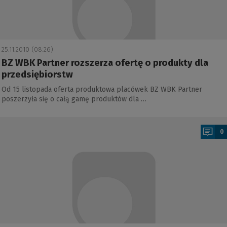
25.11.2010 (08:26)
BZ WBK Partner rozszerza ofertę o produkty dla
przedsiębiorstw
Od 15 listopada oferta produktowa placówek BZ WBK Partner
poszerzyła się o całą gamę produktów dla …
a
0