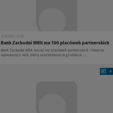
13.01.2011 (13:19)
Bank Zachodni WBK ma 100 placówek partnerskich
Bank Zachodni WBK ma już sto placówek partnerskich. Otwarcie
najnowszej z nich, którą uruchomiono w grudniu w …
a
0