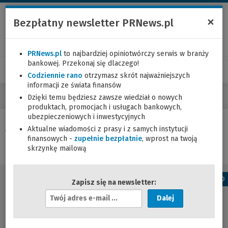
×
Bezpłatny newsletter PRNews.pl
PRNews.pl
to najbardziej opiniotwórczy serwis w branży
bankowej. Przekonaj się dlaczego!
Codziennie rano
otrzymasz skrót najważniejszych
informacji ze świata finansów
Dzięki temu będziesz zawsze wiedział o nowych
produktach, promocjach i usługach bankowych,
ubezpieczeniowych i inwestycyjnych
Aktualne wiadomości z prasy i z samych instytucji
Tag "
oddziały
":
finansowych -
zupełnie bezpłatnie
, wprost na twoją
skrzynkę mailową
a
0
Zapisz się na newsletter:
A
d
r