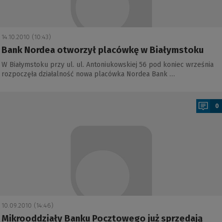
14.10.2010 (10:43)
Bank Nordea otworzył placówkę w Białymstoku
W Białymstoku przy ul. ul. Antoniukowskiej 56 pod koniec września
rozpoczęła działalność nowa placówka Nordea Bank …
a
0
10.09.2010 (14:46)
Mikrooddziały Banku Pocztowego już sprzedają