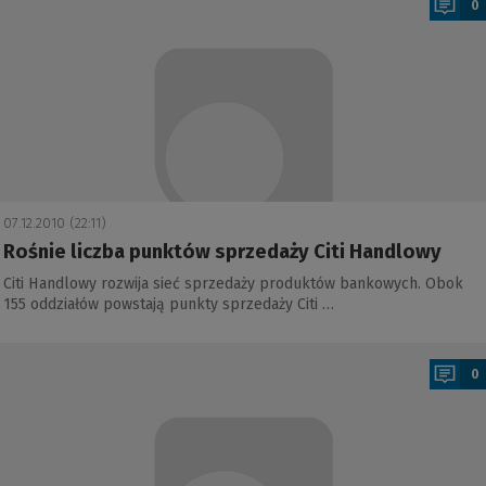
0
07.12.2010 (22:11)
Rośnie liczba punktów sprzedaży Citi Handlowy
Citi Handlowy rozwija sieć sprzedaży produktów bankowych. Obok
155 oddziałów powstają punkty sprzedaży Citi …
a
0