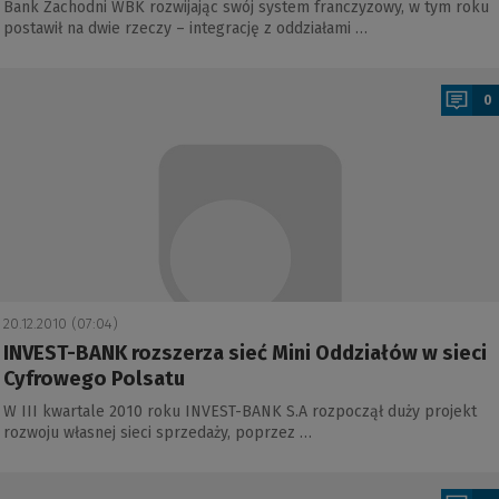
Bank Zachodni WBK rozwijając swój system franczyzowy, w tym roku
postawił na dwie rzeczy – integrację z oddziałami …
a
0
20.12.2010 (07:04)
INVEST-BANK rozszerza sieć Mini Oddziałów w sieci
Cyfrowego Polsatu
W III kwartale 2010 roku INVEST-BANK S.A rozpoczął duży projekt
rozwoju własnej sieci sprzedaży, poprzez …
a