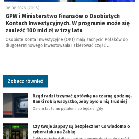
06.08.2026 (20:16)
GPW i Ministerstwo Finansów o Osobistych
Kontach Inwestycyjnych. W programie może się
znaleźć 100 mld zł w trzy lata
Osobiste Konta Inwestycyjne (OKI) mają zachęcić Polaków do
długoterminowego inwestowania i skierować część …
Zobacz również
Rząd radzi trzymać gotówkę na czarną godzinę.
Banki robią wszystko, żeby było o nią trudniej
Osiem lat temu pytałem, co będzie, gdy…
Czy twoje żappsy są bezpieczne? Co wiadomo o
cyberataku na Żabkę
Żabka potwierdziła nieautoryzowany dostęp do części