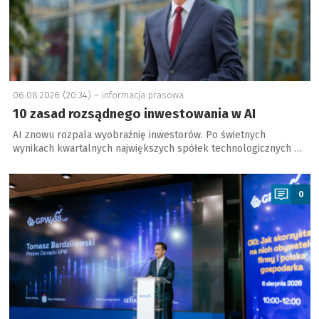
06.08.2026 (20:34) –
informacja prasowa
10 zasad rozsądnego inwestowania w AI
AI znowu rozpala wyobraźnię inwestorów. Po świetnych
wynikach kwartalnych największych spółek technologicznych …
a
0