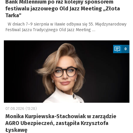
Bank Millennium po raz kolejny sponsorem
festiwalu jazzowego Old Jazz Meeting „Złota
Tarka"
W dniach 7–9 sierpnia w Iławie odbywa się 55. Międzynarodowy
Festiwal Jazzu Tradycyjnego Old Jazz Meeting …
a
0
07.08.2026 (13:28)
Monika Kurpiewska-Stachowiak w zarządzie
AGRO Ubezpieczeń, zastąpiła Krzysztofa
Łyskawę