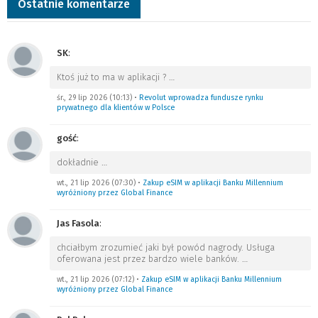
Ostatnie komentarze
SK
:
Ktoś już to ma w aplikacji ?
…
śr., 29 lip 2026 (10:13)
•
Revolut wprowadza fundusze rynku
prywatnego dla klientów w Polsce
gość
:
dokładnie
…
wt., 21 lip 2026 (07:30)
•
Zakup eSIM w aplikacji Banku Millennium
wyróżniony przez Global Finance
Jas Fasola
:
chciałbym zrozumieć jaki był powód nagrody. Usługa
oferowana jest przez bardzo wiele banków.
…
wt., 21 lip 2026 (07:12)
•
Zakup eSIM w aplikacji Banku Millennium
wyróżniony przez Global Finance