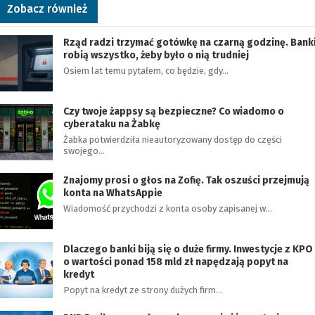
Zobacz również
Rząd radzi trzymać gotówkę na czarną godzinę. Bank
robią wszystko, żeby było o nią trudniej
Osiem lat temu pytałem, co będzie, gdy…
Czy twoje żappsy są bezpieczne? Co wiadomo o
cyberataku na Żabkę
Żabka potwierdziła nieautoryzowany dostęp do części
swojego…
Znajomy prosi o głos na Zofię. Tak oszuści przejmują
konta na WhatsAppie
Wiadomość przychodzi z konta osoby zapisanej w…
Dlaczego banki biją się o duże firmy. Inwestycje z KPO
o wartości ponad 158 mld zł napędzają popyt na
kredyt
Popyt na kredyt ze strony dużych firm…