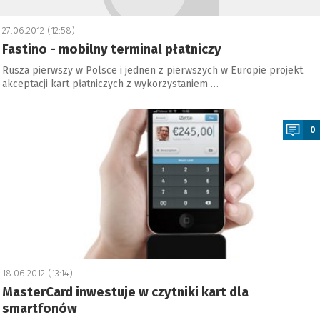
27.06.2012 (12:58)
Fastino - mobilny terminal płatniczy
Rusza pierwszy w Polsce i jednen z pierwszych w Europie projekt
akceptacji kart płatniczych z wykorzystaniem …
a
0
18.06.2012 (13:14)
MasterCard inwestuje w czytniki kart dla
smartfonów