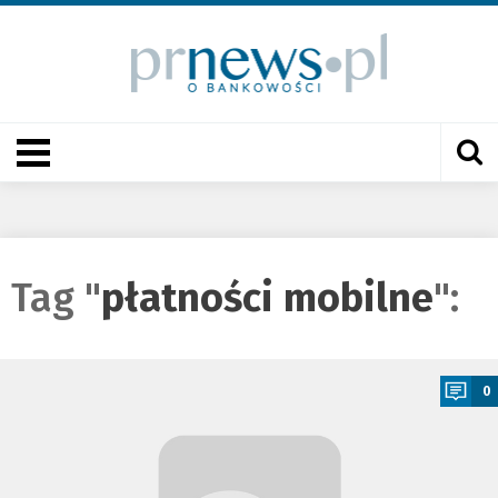
Tag "
płatności mobilne
":
a
0