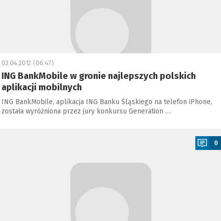
03.04.2012 (06:47)
ING BankMobile w gronie najlepszych polskich
aplikacji mobilnych
ING BankMobile, aplikacja ING Banku Śląskiego na telefon iPhone,
została wyróżniona przez jury konkursu Generation …
a
0