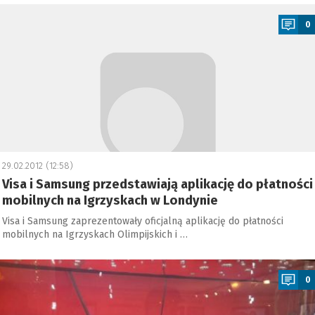
a
0
29.02.2012 (12:58)
Visa i Samsung przedstawiają aplikację do płatności
mobilnych na Igrzyskach w Londynie
Visa i Samsung zaprezentowały oficjalną aplikację do płatności
mobilnych na Igrzyskach Olimpijskich i …
a
0