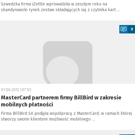
Szwedzka firma iZettle wprowadziła w zeszłym roku na
skandynawski rynek zestaw składających się z czytnika kart …
a
0
01.06.2012 (07:12)
MasterCard partnerem firmy BillBird w zakresie
mobilnych płatności
Firma BillBird SA podjęła współpracę z MasterCard, w ramach której
stworzy swoim klientom możliwość mobilnego …
a