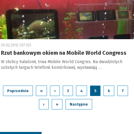
29.02.2012 (07:33)
Rzut bankowym okiem na Mobile World Congress
W stolicy Katalonii, trwa Mobile World Congres. Na dwudzistych
szóstych targach telefonii komórkowej, wystawiają …
Poprzednie
«
‹
3
4
5
6
7
›
»
Następne