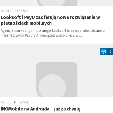
09.05.2012 (08:57)
Looksoft i PayU zaoferują nowe rozwiązania w
płatnościach mobilnych
Agencja marketingu mobilnego Looksoft oraz operator płatności
internetowych PayU S.A. nawiązali współpracę w …
a
0
08.05.2012 (09:55)
INGMobile na Androida – już za chwilę