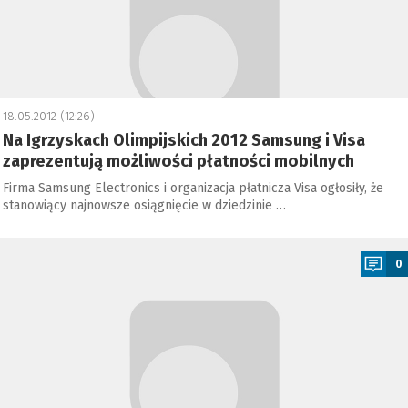
18.05.2012 (12:26)
Na Igrzyskach Olimpijskich 2012 Samsung i Visa
zaprezentują możliwości płatności mobilnych
Firma Samsung Electronics i organizacja płatnicza Visa ogłosiły, że
stanowiący najnowsze osiągnięcie w dziedzinie …
a
0