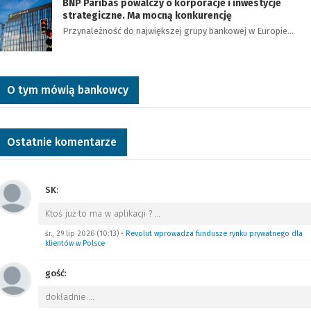
BNP Paribas powalczy o korporacje i inwestycje
strategiczne. Ma mocną konkurencję
Przynależność do największej grupy bankowej w Europie…
O tym mówią bankowcy
Ostatnie komentarze
SK
:
Ktoś już to ma w aplikacji ?
…
śr., 29 lip 2026 (10:13)
•
Revolut wprowadza fundusze rynku prywatnego dla
klientów w Polsce
gość
:
dokładnie
…