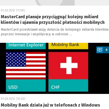
01.03.2012 (11:59)
MasterCard planuje przyciągnąć kolejny miliard
klientów i ujawnia przyszłość płatności mobilnych
MasterCard przedstawił wizję dotarcia do kolejnego miliarda klientów
poprzez innowacje i współpracę w zakresie …
a
0
01.03.2012 (10:53)
Mobilny Bank działa już w telefonach z Windows