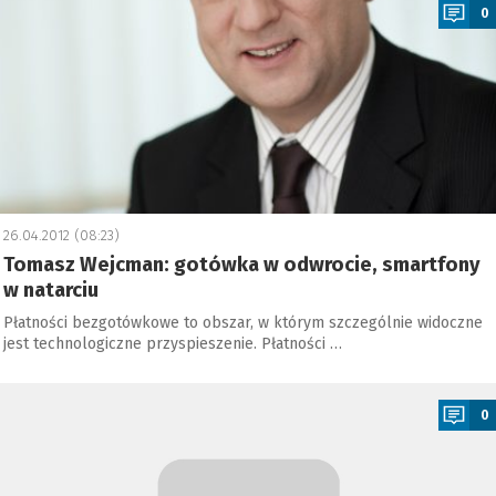
0
26.04.2012 (08:23)
Tomasz Wejcman: gotówka w odwrocie, smartfony
w natarciu
Płatności bezgotówkowe to obszar, w którym szczególnie widoczne
jest technologiczne przyspieszenie. Płatności …
a
0