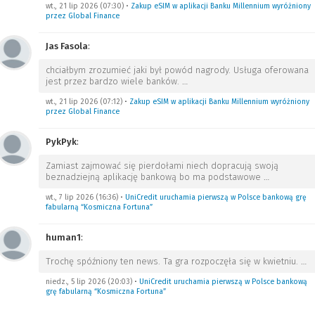
wt., 21 lip 2026 (07:30)
•
Zakup eSIM w aplikacji Banku Millennium wyróżniony
przez Global Finance
Jas Fasola
:
chciałbym zrozumieć jaki był powód nagrody. Usługa oferowana
jest przez bardzo wiele banków.
…
wt., 21 lip 2026 (07:12)
•
Zakup eSIM w aplikacji Banku Millennium wyróżniony
przez Global Finance
PykPyk
:
Zamiast zajmować się pierdołami niech dopracują swoją
beznadziejną aplikację bankową bo ma podstawowe
…
wt., 7 lip 2026 (16:36)
•
UniCredit uruchamia pierwszą w Polsce bankową grę
fabularną “Kosmiczna Fortuna”
human1
:
Trochę spóźniony ten news. Ta gra rozpoczęła się w kwietniu.
…
niedz., 5 lip 2026 (20:03)
•
UniCredit uruchamia pierwszą w Polsce bankową
grę fabularną “Kosmiczna Fortuna”