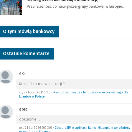
Przynależność do największej grupy bankowej w Europie…
O tym mówią bankowcy
Ostatnie komentarze
SK
:
Ktoś już to ma w aplikacji ?
…
śr., 29 lip 2026 (10:13)
•
Revolut wprowadza fundusze rynku prywatnego dla
klientów w Polsce
gość
:
dokładnie
…
wt., 21 lip 2026 (07:30)
•
Zakup eSIM w aplikacji Banku Millennium wyróżniony
przez Global Finance