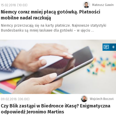
15.02.2018 (10:03)
Mateusz Gawin
Niemcy coraz mniej płacą gotówką. Płatności
mobilne nadal raczkują
Niemcy przerzucają się na karty płatnicze. Najnowsze statystyki
Bundesbanku są mniej łaskawe dla gotówki – w ujęciu …
a
0
09.02.2018 (06:00)
Wojciech Boczoń
Czy Blik zastąpi w Biedronce iKasę? Enigmatyczna
odpowiedź Jeronimo Martins