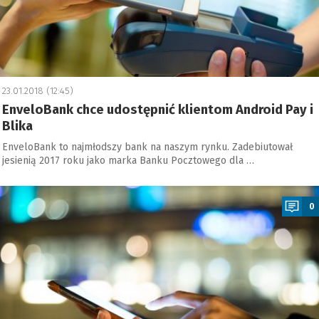
23.01.2018 (12:45)
EnveloBank chce udostępnić klientom Android Pay i
Blika
EnveloBank to najmłodszy bank na naszym rynku. Zadebiutował
jesienią 2017 roku jako marka Banku Pocztowego dla …
a
0