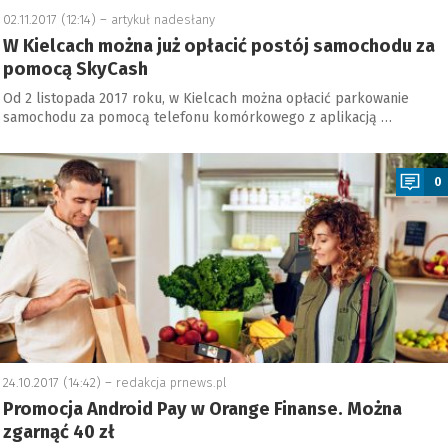
02.11.2017 (12:14) –
artykuł nadesłany
W Kielcach można już opłacić postój samochodu za
pomocą SkyCash
Od 2 listopada 2017 roku, w Kielcach można opłacić parkowanie
samochodu za pomocą telefonu komórkowego z aplikacją …
a
0
24.10.2017 (14:42) –
redakcja prnews.pl
Promocja Android Pay w Orange Finanse. Można
zgarnąć 40 zł