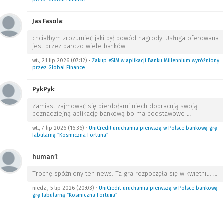
Jas Fasola
:
chciałbym zrozumieć jaki był powód nagrody. Usługa oferowana
jest przez bardzo wiele banków.
…
wt., 21 lip 2026 (07:12)
•
Zakup eSIM w aplikacji Banku Millennium wyróżniony
przez Global Finance
PykPyk
:
Zamiast zajmować się pierdołami niech dopracują swoją
beznadziejną aplikację bankową bo ma podstawowe
…
wt., 7 lip 2026 (16:36)
•
UniCredit uruchamia pierwszą w Polsce bankową grę
fabularną “Kosmiczna Fortuna”
human1
:
Trochę spóźniony ten news. Ta gra rozpoczęła się w kwietniu.
…
niedz., 5 lip 2026 (20:03)
•
UniCredit uruchamia pierwszą w Polsce bankową
grę fabularną “Kosmiczna Fortuna”