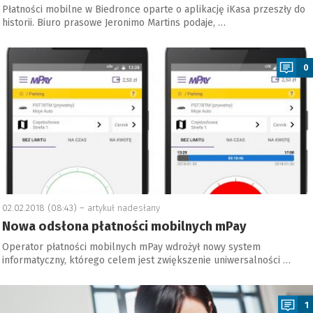
Płatności mobilne w Biedronce oparte o aplikację iKasa przeszły do
historii. Biuro prasowe Jeronimo Martins podaje, …
a
0
02.02.2018 (08:43) –
artykuł nadesłany
Nowa odsłona płatności mobilnych mPay
Operator płatności mobilnych mPay wdrożył nowy system
informatyczny, którego celem jest zwiększenie uniwersalności …
a
1