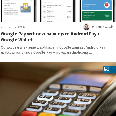
21.02.2018 (09:17)
Mateusz Gawin
Google Pay wchodzi na miejsce Android Pay i
Google Wallet
Od wczoraj w sklepie z aplikacjami Google zamiast Android Pay
użytkownicy znajdą Google Pay – nową, ujednoliconą …
a
1