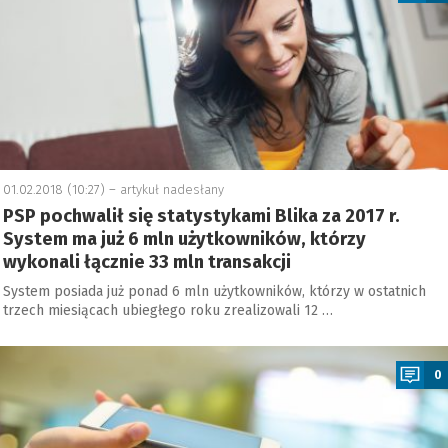
01.02.2018 (10:27) –
artykuł nadesłany
PSP pochwalił się statystykami Blika za 2017 r.
System ma już 6 mln użytkowników, którzy
wykonali łącznie 33 mln transakcji
System posiada już ponad 6 mln użytkowników, którzy w ostatnich
trzech miesiącach ubiegłego roku zrealizowali 12 …
a
0