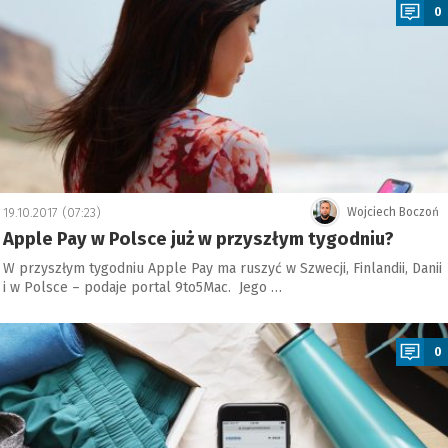
0
19.10.2017 (07:23)
Wojciech Boczoń
Apple Pay w Polsce już w przyszłym tygodniu?
W przyszłym tygodniu Apple Pay ma ruszyć w Szwecji, Finlandii, Danii
i w Polsce – podaje portal 9to5Mac. Jego …
a
0