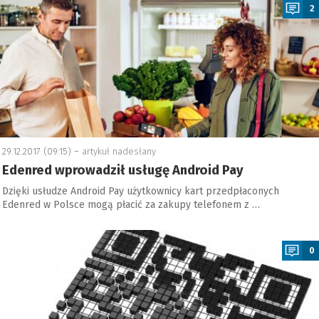
2
29.12.2017 (09:15) –
artykuł nadesłany
Edenred wprowadził usługę Android Pay
Dzięki usłudze Android Pay użytkownicy kart przedpłaconych
Edenred w Polsce mogą płacić za zakupy telefonem z …
a
0