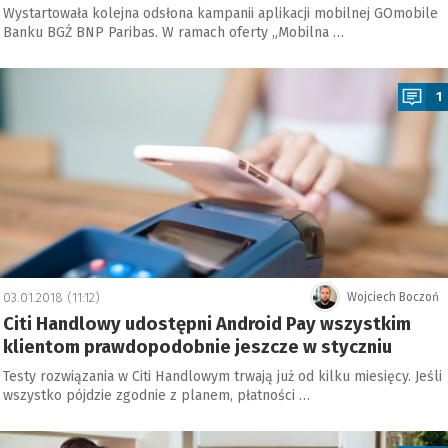
Wystartowała kolejna odsłona kampanii aplikacji mobilnej GOmobile
Banku BGŻ BNP Paribas. W ramach oferty „Mobilna …
a
1
03.01.2018 (11:12)
Wojciech Boczoń
Citi Handlowy udostępni Android Pay wszystkim
klientom prawdopodobnie jeszcze w styczniu
Testy rozwiązania w Citi Handlowym trwają już od kilku miesięcy. Jeśli
wszystko pójdzie zgodnie z planem, płatności …
a