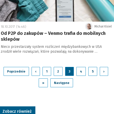
18.10.2017 (14:46)
Michał Kisiel
Od P2P do zakupów – Venmo trafia do mobilnych
sklepów
Nieco przestarzały system rozliczeń międzybankowych w USA
zrodził wiele rozwiązań, które pozwalają na dokonywanie …
Poprzednie
‹
1
2
3
4
5
›
»
Następne
Zobacz również