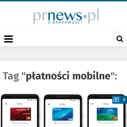
Tag "
płatności mobilne
":
a
0