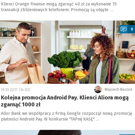
Klienci Orange Finanse mogą zgarnąć 40 zł za wykonanie 15
transakcji zbliżeniowych telefonem. Promocją są objęte …
a
0
19.10.2017 (14:03)
Wojciech Boczoń
Kolejna promocja Android Pay. Klienci Aliora mogą
zgarnąć 1000 zł
Alior Bank we współpracy z firmą Google rozpoczął nową promocję
płatności Android Pay. W konkursie "TAPnij KASĘ" …
a