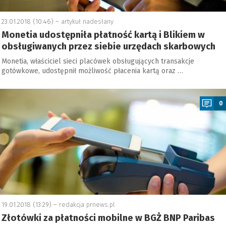
23.01.2018 (10:46) –
artykuł nadesłany
Monetia udostępniła płatność kartą i Blikiem w
obsługiwanych przez siebie urzędach skarbowych
Monetia, właściciel sieci placówek obsługujących transakcje
gotówkowe, udostępnił możliwość płacenia kartą oraz …
a
0
19.01.2018 (13:29) –
redakcja prnews.pl
Złotówki za płatności mobilne w BGŻ BNP Paribas