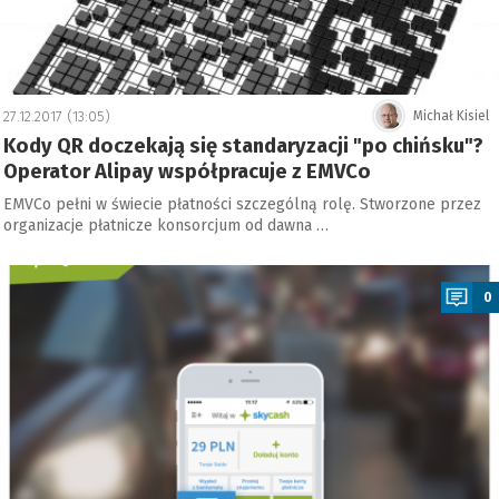
27.12.2017 (13:05)
Michał Kisiel
Kody QR doczekają się standaryzacji "po chińsku"?
Operator Alipay współpracuje z EMVCo
EMVCo pełni w świecie płatności szczególną rolę. Stworzone przez
organizacje płatnicze konsorcjum od dawna …
a
0