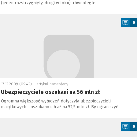
(jeden rozstrzygnięty, drugi w toku), równolegle …
a
0
17.12.2009 (09:42) –
artykuł nadesłany
Ubezpieczyciele oszukani na 56 mln zł
Ogromna większość wyłudzeń dotyczyła ubezpieczycieli
majątkowych - oszukano ich aż na 52,5 mln zł. By ograniczyć …
a
0