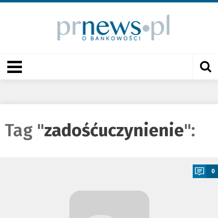
Tag "
zadośćuczynienie
":
a
0