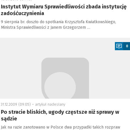
Instytut Wymiaru Sprawiedliwości zbada instytucję
zadośćuczynienia
9 sierpnia br. doszło do spotkania Krzysztofa Kwiatkowskiego,
Ministra Sprawiedliwości z Janem Grzegorzem …
a
0
31.12.2009 (09:05) –
artykuł nadesłany
Po stracie bliskich, ugody częstsze niż sprawy w
sądzie
Jak na razie zanotowano w Polsce dwa przypadki takich rozpraw