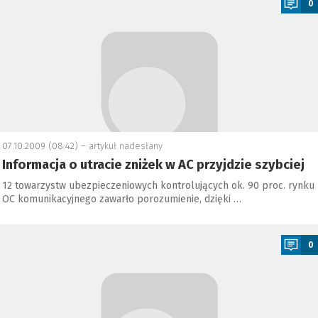
0
07.10.2009 (08:42) –
artykuł nadesłany
Informacja o utracie zniżek w AC przyjdzie szybciej
12 towarzystw ubezpieczeniowych kontrolujących ok. 90 proc. rynku
OC komunikacyjnego zawarło porozumienie, dzięki …
a
0