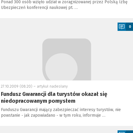
Ponad 300 osób wzięło udział w zoragnizowanej przez Polską Izbę
Ubezpieczeń konferencji naukowej pt. …
a
0
27.10.2009 (08:20) –
artykuł nadesłany
Fundusz Gwarancji dla turystów okazał się
niedopracowanym pomysłem
Funduszu Gwarancji mający zabezpieczać interesy turystów, nie
powstanie - jak zapowiadano - w tym roku, informuje …
a