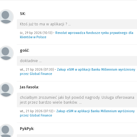
SK
:
Ktoś już to ma w aplikacji ?
…
śr., 29 lip 2026 (10:13)
•
Revolut wprowadza fundusze rynku prywatnego dla
klientów w Polsce
gość
:
dokładnie
…
wt., 21 lip 2026 (07:30)
•
Zakup eSIM w aplikacji Banku Millennium wyróżniony
przez Global Finance
Jas Fasola
:
chciałbym zrozumieć jaki był powód nagrody. Usługa oferowana
jest przez bardzo wiele banków.
…
wt., 21 lip 2026 (07:12)
•
Zakup eSIM w aplikacji Banku Millennium wyróżniony
przez Global Finance
PykPyk
: