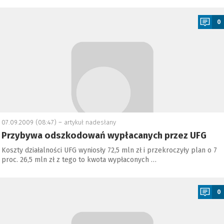
a
0
07.09.2009 (08:47) –
artykuł nadesłany
Przybywa odszkodowań wypłacanych przez UFG
Koszty działalności UFG wyniosły 72,5 mln zł i przekroczyły plan o 7
proc. 26,5 mln zł z tego to kwota wypłaconych …
a
0