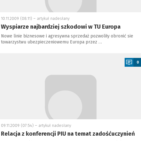
10.11.2009 (08:11) –
artykuł nadesłany
Wyspiarze najbardziej szkodowi w TU Europa
Nowe linie biznesowe i agresywna sprzedaż pozwoliły obronić sie
towarzystwu ubezpieczeniowemu Europa przez …
a
0
09.11.2009 (07:54) –
artykuł nadesłany
Relacja z konferencji PIU na temat zadośćuczynień