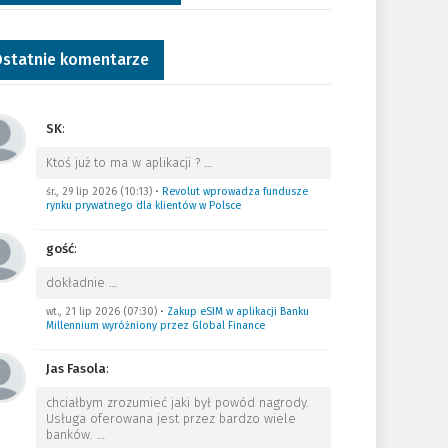
statnie komentarze
SK
:
Ktoś już to ma w aplikacji ?
…
śr., 29 lip 2026 (10:13)
•
Revolut wprowadza fundusze
rynku prywatnego dla klientów w Polsce
gość
:
dokładnie
…
wt., 21 lip 2026 (07:30)
•
Zakup eSIM w aplikacji Banku
Millennium wyróżniony przez Global Finance
Jas Fasola
:
chciałbym zrozumieć jaki był powód nagrody.
Usługa oferowana jest przez bardzo wiele
banków.
…