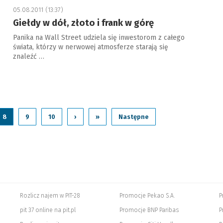
05.08.2011 (13:37)
Giełdy w dół, złoto i frank w górę
Panika na Wall Street udziela się inwestorom z całego
świata, którzy w nerwowej atmosferze starają się
znaleźć …
8
9
10
›
»
Następne
Rozlicz najem w PIT-28
Promocje Pekao S.A.
P
pit 37 online na pit.pl
Promocje BNP Paribas
P