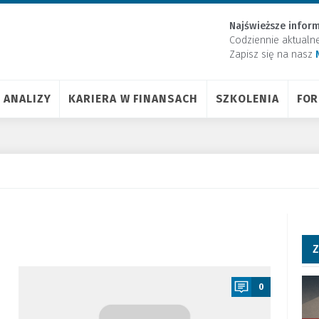
Najświeższe inform
Codziennie aktualn
Zapisz się na nasz
ANALIZY
KARIERA W FINANSACH
SZKOLENIA
FO
Z
a
0