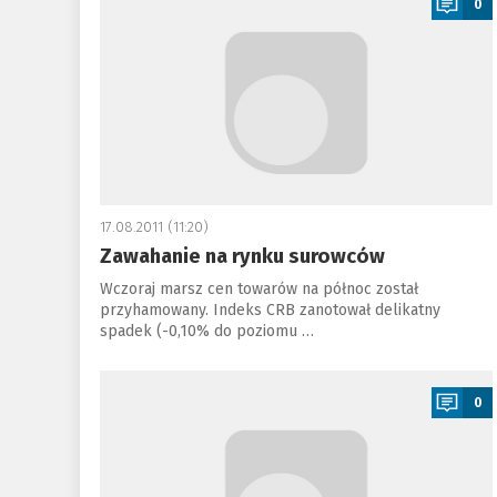
0
17.08.2011 (11:20)
Zawahanie na rynku surowców
Wczoraj marsz cen towarów na północ został
przyhamowany. Indeks CRB zanotował delikatny
spadek (-0,10% do poziomu …
a
0