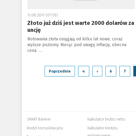
11.08.2011 (07:03)
Złoto już dziś jest warte 2000 dolarów za
uncję
Notowania złota osiągają od kilku lat nowe, coraz
wyższe poziomy. Biorąc pod uwagę inflację, obecna
cena …
Poprzednie
«
‹
6
7
SMART Bankier
Kalkulator brutto netto
Kredyt konsolidacyjny
Kalkulator kredytu
gotówkowego