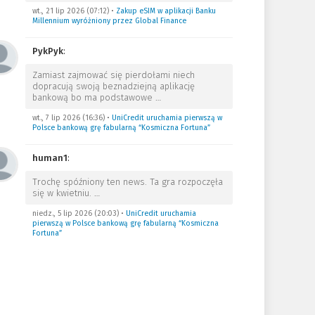
wt., 21 lip 2026 (07:12)
•
Zakup eSIM w aplikacji Banku
Millennium wyróżniony przez Global Finance
PykPyk
:
Zamiast zajmować się pierdołami niech
dopracują swoją beznadziejną aplikację
bankową bo ma podstawowe
…
wt., 7 lip 2026 (16:36)
•
UniCredit uruchamia pierwszą w
Polsce bankową grę fabularną “Kosmiczna Fortuna”
human1
:
Trochę spóźniony ten news. Ta gra rozpoczęła
się w kwietniu.
…
niedz., 5 lip 2026 (20:03)
•
UniCredit uruchamia
pierwszą w Polsce bankową grę fabularną “Kosmiczna
Fortuna”