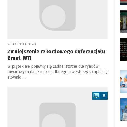
22.08.2011 (10:52)
Zmniejszenie rekordowego dyferencjału
Brent-WTI
W piątek nie pojawiły się żadne istotne dla rynków
towarowych dane makro, dlatego inwestorzy skupili się
głównie …
a
0