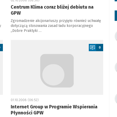
02.10.2008 (08:56)
Centrum Klima coraz bliżej debiutu na
GPW
Zgromadzenie akcjonariuszy przyjęło również uchwałę
y
dotyczącą stosowania zasad ładu korporacyjnego
„Dobre Praktyki …
a
0
0
01.10.2008 (06:52)
Internet Group w Programie Wspierania
Płynności GPW