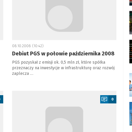
08.10.2008 (10:42)
Debiut PGS w połowie października 2008
PGS pozyskał z emisji ok. 0,5 mln zł, które spółka
przeznaczy na inwestycje w infrastrukturę oraz rozwój
zaplecza …
a
0
0