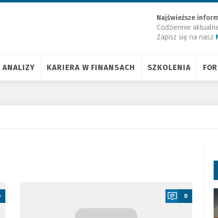
Najświeższe inform
Codziennie aktualn
Zapisz się na nasz
ANALIZY
KARIERA W FINANSACH
SZKOLENIA
FO
a
0
0