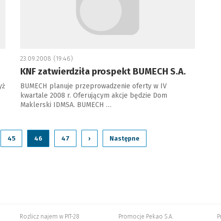
23.09.2008 (19:46)
KNF zatwierdziła prospekt BUMECH S.A.
yż
BUMECH planuje przeprowadzenie oferty w IV
kwartale 2008 r. Oferującym akcje będzie Dom
Maklerski IDMSA. BUMECH …
45
46
47
›
Następne
Rozlicz najem w PIT-28
Promocje Pekao S.A.
P