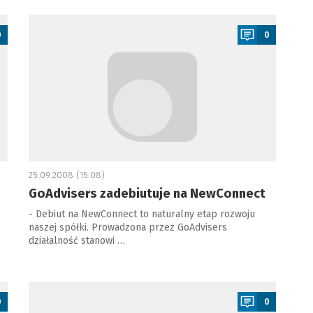
a
0
0
25.09.2008 (15:08)
GoAdvisers zadebiutuje na NewConnect
- Debiut na NewConnect to naturalny etap rozwoju
naszej spółki. Prowadzona przez GoAdvisers
działalność stanowi …
a
0
0