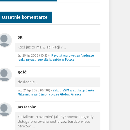
Ostatnie komentarze
SK
:
Ktoś już to ma w aplikacji ?
…
śr., 29 lip 2026 (10:13)
•
Revolut wprowadza fundusze
rynku prywatnego dla klientów w Polsce
gość
:
dokładnie
…
wt., 21 lip 2026 (07:30)
•
Zakup eSIM w aplikacji Banku
Millennium wyróżniony przez Global Finance
Jas Fasola
:
chciałbym zrozumieć jaki był powód nagrody.
Usługa oferowana jest przez bardzo wiele
banków.
…