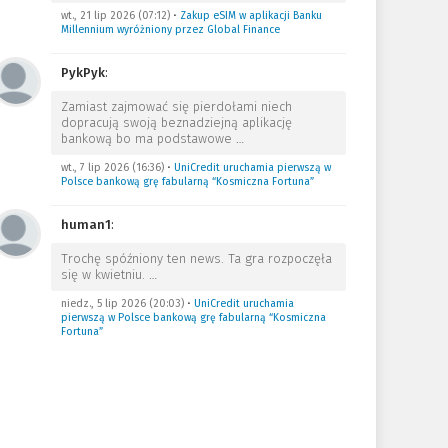
wt., 21 lip 2026 (07:12)
•
Zakup eSIM w aplikacji Banku
Millennium wyróżniony przez Global Finance
PykPyk
:
Zamiast zajmować się pierdołami niech
dopracują swoją beznadziejną aplikację
bankową bo ma podstawowe
…
wt., 7 lip 2026 (16:36)
•
UniCredit uruchamia pierwszą w
Polsce bankową grę fabularną “Kosmiczna Fortuna”
human1
:
Trochę spóźniony ten news. Ta gra rozpoczęła
się w kwietniu.
…
niedz., 5 lip 2026 (20:03)
•
UniCredit uruchamia
pierwszą w Polsce bankową grę fabularną “Kosmiczna
Fortuna”