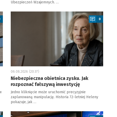
Ubezpieczeń Wzajemnych. …
a
0
0
06.08.2026 (20:37)
Niebezpieczna obietnica zysku. Jak
rozpoznać fałszywą inwestycję
w
Jedno kliknięcie może uruchomić precyzyjnie
zaplanowaną manipulację. Historia 72-letniej Heleny
pokazuje, jak …
a