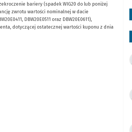
rzekroczenie bariery (spadek WIG20 do lub poniżej
rancję zwrotu wartości nominalnej w dacie
DBW20E0411, DBW20E0511 oraz DBW20E0611),
enta, dotyczącej ostatecznej wartości kuponu z dnia