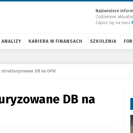
Najświeższe inform
Codziennie aktualn
Zapisz się na nasz
ANALIZY
KARIERA W FINANSACH
SZKOLENIA
FO
ty strukturyzowane DB na GPW
turyzowane DB na