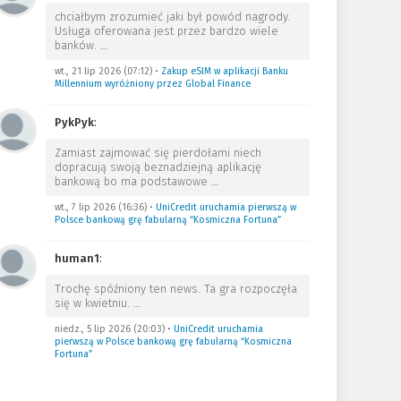
chciałbym zrozumieć jaki był powód nagrody.
Usługa oferowana jest przez bardzo wiele
banków.
…
wt., 21 lip 2026 (07:12)
•
Zakup eSIM w aplikacji Banku
Millennium wyróżniony przez Global Finance
PykPyk
:
Zamiast zajmować się pierdołami niech
dopracują swoją beznadziejną aplikację
bankową bo ma podstawowe
…
wt., 7 lip 2026 (16:36)
•
UniCredit uruchamia pierwszą w
Polsce bankową grę fabularną “Kosmiczna Fortuna”
human1
:
Trochę spóźniony ten news. Ta gra rozpoczęła
się w kwietniu.
…
niedz., 5 lip 2026 (20:03)
•
UniCredit uruchamia
pierwszą w Polsce bankową grę fabularną “Kosmiczna
Fortuna”