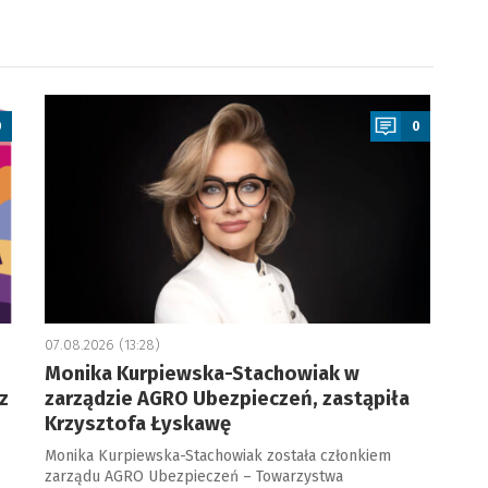
a
0
0
07.08.2026 (13:28)
Monika Kurpiewska-Stachowiak w
z
zarządzie AGRO Ubezpieczeń, zastąpiła
Krzysztofa Łyskawę
Monika Kurpiewska-Stachowiak została członkiem
zarządu AGRO Ubezpieczeń – Towarzystwa