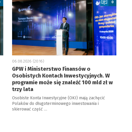
0
0
06.08.2026 (20:16)
GPW i Ministerstwo Finansów o
Osobistych Kontach Inwestycyjnych. W
programie może się znaleźć 100 mld zł w
trzy lata
Osobiste Konta Inwestycyjne (OKI) mają zachęcić
Polaków do długoterminowego inwestowania i
skierować część …