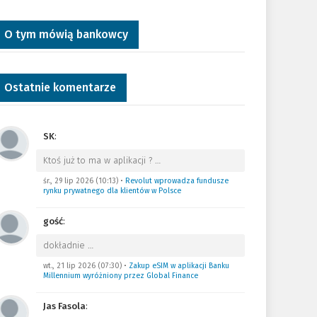
O tym mówią bankowcy
Ostatnie komentarze
SK
:
Ktoś już to ma w aplikacji ?
…
śr., 29 lip 2026 (10:13)
•
Revolut wprowadza fundusze
rynku prywatnego dla klientów w Polsce
gość
:
dokładnie
…
wt., 21 lip 2026 (07:30)
•
Zakup eSIM w aplikacji Banku
Millennium wyróżniony przez Global Finance
Jas Fasola
: