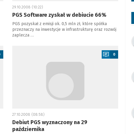
29.10.2008 (10:22)
PGS Software zyskał w debiucie 66%
PGS pozyskał z emisji ok. 0,5 mln zł, które spółka
przeznaczy na inwestycje w infrastrukturę oraz rozwój
zaplecza …
a
0
0
27.10.2008 (08:58)
Debiut PGS wyznaczony na 29
października