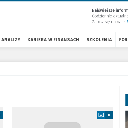
Najświeższe inform
Codziennie aktualn
Zapisz się na nasz
ANALIZY
KARIERA W FINANSACH
SZKOLENIA
FO
a
0
0