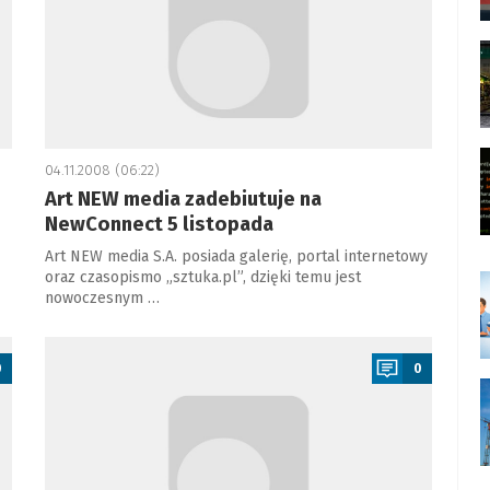
04.11.2008 (06:22)
Art NEW media zadebiutuje na
NewConnect 5 listopada
Art NEW media S.A. posiada galerię, portal internetowy
oraz czasopismo „sztuka.pl”, dzięki temu jest
nowoczesnym …
a
0
0