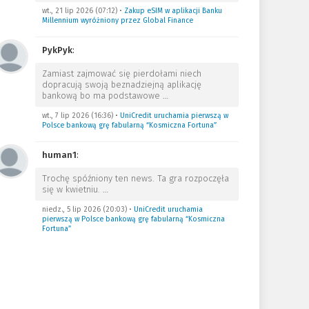
wt., 21 lip 2026 (07:12)
•
Zakup eSIM w aplikacji Banku
Millennium wyróżniony przez Global Finance
PykPyk
:
Zamiast zajmować się pierdołami niech
dopracują swoją beznadziejną aplikację
bankową bo ma podstawowe
…
wt., 7 lip 2026 (16:36)
•
UniCredit uruchamia pierwszą w
Polsce bankową grę fabularną “Kosmiczna Fortuna”
human1
:
Trochę spóźniony ten news. Ta gra rozpoczęła
się w kwietniu.
…
niedz., 5 lip 2026 (20:03)
•
UniCredit uruchamia
pierwszą w Polsce bankową grę fabularną “Kosmiczna
Fortuna”