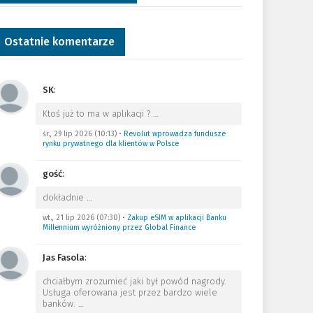
Ostatnie komentarze
SK
:
Ktoś już to ma w aplikacji ?
…
śr., 29 lip 2026 (10:13)
•
Revolut wprowadza fundusze
rynku prywatnego dla klientów w Polsce
gość
:
dokładnie
…
wt., 21 lip 2026 (07:30)
•
Zakup eSIM w aplikacji Banku
Millennium wyróżniony przez Global Finance
Jas Fasola
:
chciałbym zrozumieć jaki był powód nagrody.
Usługa oferowana jest przez bardzo wiele
banków.
…