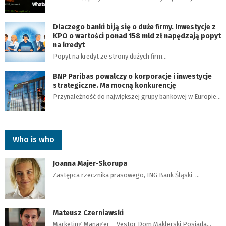
Dlaczego banki biją się o duże firmy. Inwestycje z
KPO o wartości ponad 158 mld zł napędzają popyt
na kredyt
Popyt na kredyt ze strony dużych firm…
BNP Paribas powalczy o korporacje i inwestycje
strategiczne. Ma mocną konkurencję
Przynależność do największej grupy bankowej w Europie…
Who is who
Joanna Majer-Skorupa
Zastępca rzecznika prasowego, ING Bank Śląski …
Mateusz Czerniawski
Marketing Manager – Vestor Dom Maklerski Posiada…