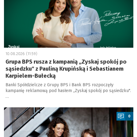
10.08.2026 (11:59)
Grupa BPS rusza z kampanią „Zyskaj spokój po
sąsiedzku" z Pauliną Krupińską i Sebastianem
Karpielem-Bułecką
Banki Spółdzielcze z Grupy BPS i Bank BPS rozpoczęły
kampanię reklamową pod hasłem „Zyskaj spokój po sąsiedzku".
…
a
0