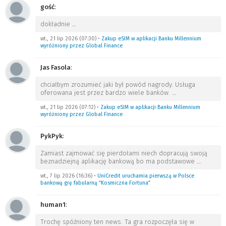
gość
:
dokładnie
…
wt., 21 lip 2026 (07:30)
•
Zakup eSIM w aplikacji Banku Millennium
wyróżniony przez Global Finance
Jas Fasola
:
chciałbym zrozumieć jaki był powód nagrody. Usługa
oferowana jest przez bardzo wiele banków.
…
wt., 21 lip 2026 (07:12)
•
Zakup eSIM w aplikacji Banku Millennium
wyróżniony przez Global Finance
PykPyk
:
Zamiast zajmować się pierdołami niech dopracują swoją
beznadziejną aplikację bankową bo ma podstawowe
…
wt., 7 lip 2026 (16:36)
•
UniCredit uruchamia pierwszą w Polsce
bankową grę fabularną “Kosmiczna Fortuna”
human1
:
Trochę spóźniony ten news. Ta gra rozpoczęła się w