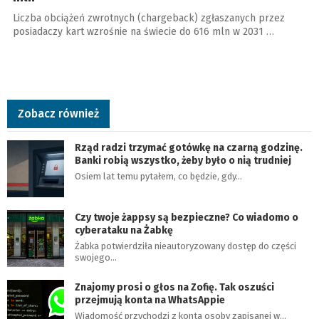
Liczba obciążeń zwrotnych (chargeback) zgłaszanych przez
posiadaczy kart wzrośnie na świecie do 616 mln w 2031 …
Zobacz również
Rząd radzi trzymać gotówkę na czarną godzinę.
Banki robią wszystko, żeby było o nią trudniej
Osiem lat temu pytałem, co będzie, gdy…
Czy twoje żappsy są bezpieczne? Co wiadomo o
cyberataku na Żabkę
Żabka potwierdziła nieautoryzowany dostęp do części
swojego…
Znajomy prosi o głos na Zofię. Tak oszuści
przejmują konta na WhatsAppie
Wiadomość przychodzi z konta osoby zapisanej w…