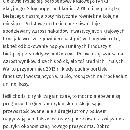
Ciekawie rysują się perspektywy krajowego rynku
akcyjnego. Silny popyt pod koniec 2016 r. i na początku
bieżącego nastraja optymistycznie również na kolejne
miesiące. Podstawę do takich oczekiwań daje
spodziewany wzrost nakładów inwestycyjnych krajowych
firm, jaki wreszcie powinien nastąpić w II połowie roku,
jak też odblokowanie napływu unijnych funduszy z
bieżącej perspektywy budżetowej. Pojawia się szansa na
wzrost wyników dużych spółek, ale też średnich i małych.
Warto przypomnieć 2013 r., kiedy puchły portfele
funduszy inwestujących w MiSie, rosnących na środkach z
unijnej kasy.
Jeśli chodzi o rynki zagraniczne, to mocno niepewne są
prognozy dla giełd amerykańskich. Akcje są już
przewartościowane, ale z drugiej strony paliwem
napędzającym dalsze wzrosty są oczekiwania związane z
polityką ekonomiczną nowego prezydenta. Dobre