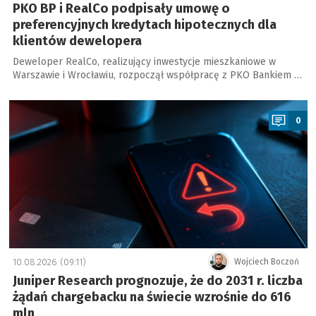
PKO BP i RealCo podpisały umowę o
preferencyjnych kredytach hipotecznych dla
klientów dewelopera
Deweloper RealCo, realizujący inwestycje mieszkaniowe w
Warszawie i Wrocławiu, rozpoczął współpracę z PKO Bankiem …
a
0
10.08.2026 (09:11)
Wojciech Boczoń
Juniper Research prognozuje, że do 2031 r. liczba
żądań chargebacku na świecie wzrośnie do 616
mln