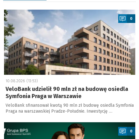
a
0
10.08.2026 (13:53)
VeloBank udzielił 90 mln zł na budowę osiedla
Symfonia Praga w Warszawie
VeloBank sfinansował kwotą 90 mln zł budowę osiedla Symfonia
Praga na warszawskiej Pradze-Południe. Inwestycję …
a
0