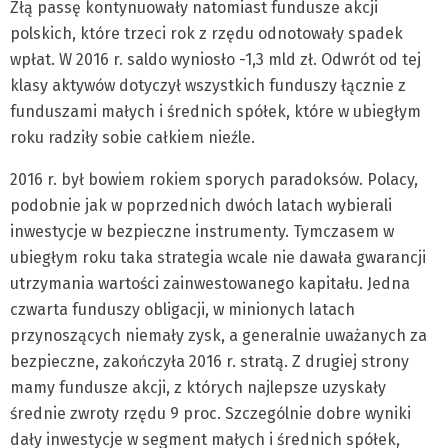
Złą passę kontynuowały natomiast fundusze akcji
polskich, które trzeci rok z rzędu odnotowały spadek
wpłat. W 2016 r. saldo wyniosło -1,3 mld zł. Odwrót od tej
klasy aktywów dotyczył wszystkich funduszy łącznie z
funduszami małych i średnich spółek, które w ubiegłym
roku radziły sobie całkiem nieźle.
2016 r. był bowiem rokiem sporych paradoksów. Polacy,
podobnie jak w poprzednich dwóch latach wybierali
inwestycje w bezpieczne instrumenty. Tymczasem w
ubiegłym roku taka strategia wcale nie dawała gwarancji
utrzymania wartości zainwestowanego kapitału. Jedna
czwarta funduszy obligacji, w minionych latach
przynoszących niemały zysk, a generalnie uważanych za
bezpieczne, zakończyła 2016 r. stratą. Z drugiej strony
mamy fundusze akcji, z których najlepsze uzyskały
średnie zwroty rzędu 9 proc. Szczególnie dobre wyniki
dały inwestycje w segment małych i średnich spółek,