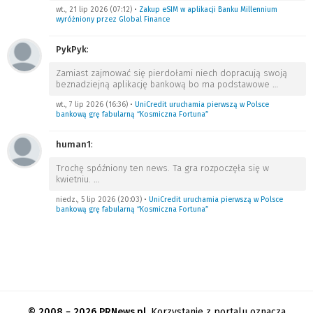
wt., 21 lip 2026 (07:12)
•
Zakup eSIM w aplikacji Banku Millennium
wyróżniony przez Global Finance
PykPyk
:
Zamiast zajmować się pierdołami niech dopracują swoją
beznadziejną aplikację bankową bo ma podstawowe
…
wt., 7 lip 2026 (16:36)
•
UniCredit uruchamia pierwszą w Polsce
bankową grę fabularną “Kosmiczna Fortuna”
human1
:
Trochę spóźniony ten news. Ta gra rozpoczęła się w
kwietniu.
…
niedz., 5 lip 2026 (20:03)
•
UniCredit uruchamia pierwszą w Polsce
bankową grę fabularną “Kosmiczna Fortuna”
© 2008 − 2026 PRNews.pl.
Korzystanie z portalu oznacza