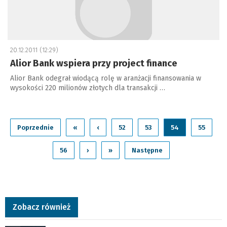
20.12.2011 (12:29)
Alior Bank wspiera przy project finance
Alior Bank odegrał wiodącą rolę w aranżacji finansowania w
wysokości 220 milionów złotych dla transakcji …
Poprzednie
«
‹
52
53
54
55
56
›
»
Następne
Zobacz również