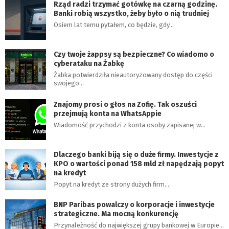
Rząd radzi trzymać gotówkę na czarną godzinę.
Banki robią wszystko, żeby było o nią trudniej
Osiem lat temu pytałem, co będzie, gdy…
Czy twoje żappsy są bezpieczne? Co wiadomo o
cyberataku na Żabkę
Żabka potwierdziła nieautoryzowany dostęp do części
swojego…
Znajomy prosi o głos na Zofię. Tak oszuści
przejmują konta na WhatsAppie
Wiadomość przychodzi z konta osoby zapisanej w…
Dlaczego banki biją się o duże firmy. Inwestycje z
KPO o wartości ponad 158 mld zł napędzają popyt
na kredyt
Popyt na kredyt ze strony dużych firm…
BNP Paribas powalczy o korporacje i inwestycje
strategiczne. Ma mocną konkurencję
Przynależność do największej grupy bankowej w Europie…