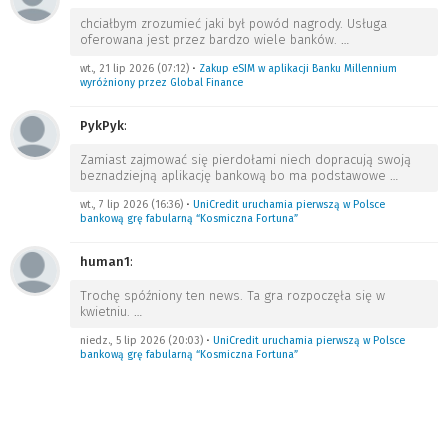
chciałbym zrozumieć jaki był powód nagrody. Usługa
oferowana jest przez bardzo wiele banków.
…
wt., 21 lip 2026 (07:12)
•
Zakup eSIM w aplikacji Banku Millennium
wyróżniony przez Global Finance
PykPyk
:
Zamiast zajmować się pierdołami niech dopracują swoją
beznadziejną aplikację bankową bo ma podstawowe
…
wt., 7 lip 2026 (16:36)
•
UniCredit uruchamia pierwszą w Polsce
bankową grę fabularną “Kosmiczna Fortuna”
human1
:
Trochę spóźniony ten news. Ta gra rozpoczęła się w
kwietniu.
…
niedz., 5 lip 2026 (20:03)
•
UniCredit uruchamia pierwszą w Polsce
bankową grę fabularną “Kosmiczna Fortuna”