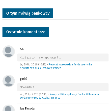
O tym mówią bankowcy
Ostatnie komentarze
SK
:
Ktoś już to ma w aplikacji ?
…
śr., 29 lip 2026 (10:13)
•
Revolut wprowadza fundusze rynku
prywatnego dla klientów w Polsce
gość
:
dokładnie
…
wt., 21 lip 2026 (07:30)
•
Zakup eSIM w aplikacji Banku Millennium
wyróżniony przez Global Finance
Jas Fasola
: