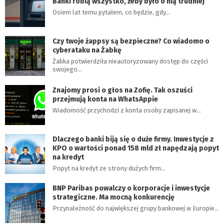
Banki robią wszystko, żeby było o nią trudniej
Osiem lat temu pytałem, co będzie, gdy…
Czy twoje żappsy są bezpieczne? Co wiadomo o
cyberataku na Żabkę
Żabka potwierdziła nieautoryzowany dostęp do części
swojego…
Znajomy prosi o głos na Zofię. Tak oszuści
przejmują konta na WhatsAppie
Wiadomość przychodzi z konta osoby zapisanej w…
Dlaczego banki biją się o duże firmy. Inwestycje z
KPO o wartości ponad 158 mld zł napędzają popyt
na kredyt
Popyt na kredyt ze strony dużych firm…
BNP Paribas powalczy o korporacje i inwestycje
strategiczne. Ma mocną konkurencję
Przynależność do największej grupy bankowej w Europie…