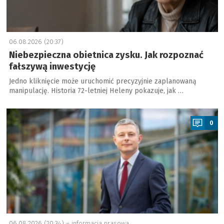
06.08.2026 (20:37)
Niebezpieczna obietnica zysku. Jak rozpoznać
fałszywą inwestycję
Jedno kliknięcie może uruchomić precyzyjnie zaplanowaną
manipulację. Historia 72-letniej Heleny pokazuje, jak …
a
0
06.08.2026 (20:34) –
informacja prasowa