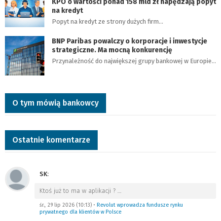
KPO o wartości ponad 158 mld zł napędzają popyt
na kredyt
Popyt na kredyt ze strony dużych firm…
BNP Paribas powalczy o korporacje i inwestycje
strategiczne. Ma mocną konkurencję
Przynależność do największej grupy bankowej w Europie…
O tym mówią bankowcy
Ostatnie komentarze
SK
:
Ktoś już to ma w aplikacji ?
…
śr., 29 lip 2026 (10:13)
•
Revolut wprowadza fundusze rynku
prywatnego dla klientów w Polsce