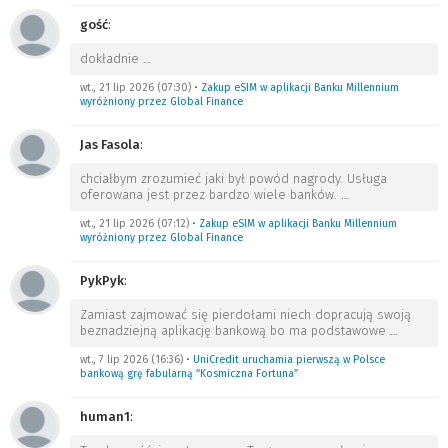
gość
:
dokładnie
…
wt., 21 lip 2026 (07:30)
•
Zakup eSIM w aplikacji Banku Millennium
wyróżniony przez Global Finance
Jas Fasola
:
chciałbym zrozumieć jaki był powód nagrody. Usługa
oferowana jest przez bardzo wiele banków.
…
wt., 21 lip 2026 (07:12)
•
Zakup eSIM w aplikacji Banku Millennium
wyróżniony przez Global Finance
PykPyk
:
Zamiast zajmować się pierdołami niech dopracują swoją
beznadziejną aplikację bankową bo ma podstawowe
…
wt., 7 lip 2026 (16:36)
•
UniCredit uruchamia pierwszą w Polsce
bankową grę fabularną “Kosmiczna Fortuna”
human1
: