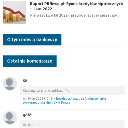
Raport PRNews.pl: Rynek kredytów hipotecznych
– I kw. 2022
Pierwszy kwartał 2022 r. przyniósł spadek sprzedaży…
O tym mówią bankowcy
Ostatnie komentarze
SK
:
Ktoś już to ma w aplikacji ?
…
śr., 29 lip 2026 (10:13)
•
Revolut wprowadza fundusze rynku
prywatnego dla klientów w Polsce
gość
:
dokładnie
…