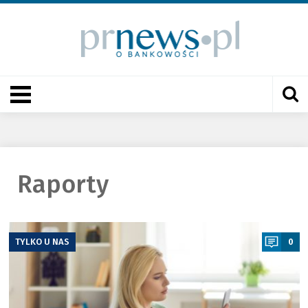
Raporty
a
TYLKO U NAS
0