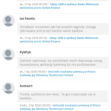
wt., 21 lip 2026 (07:30)
•
Zakup eSIM w aplikacji Banku Millennium
wyróżniony przez Global Finance
Jas Fasola
:
chciałbym zrozumieć jaki był powód nagrody. Usługa
oferowana jest przez bardzo wiele banków.
…
wt., 21 lip 2026 (07:12)
•
Zakup eSIM w aplikacji Banku Millennium
wyróżniony przez Global Finance
PykPyk
:
Zamiast zajmować się pierdołami niech dopracują swoją
beznadziejną aplikację bankową bo ma podstawowe
…
wt., 7 lip 2026 (16:36)
•
UniCredit uruchamia pierwszą w Polsce
bankową grę fabularną “Kosmiczna Fortuna”
human1
:
Trochę spóźniony ten news. Ta gra rozpoczęła się w
kwietniu.
…
niedz., 5 lip 2026 (20:03)
•
UniCredit uruchamia pierwszą w Polsce
bankową grę fabularną “Kosmiczna Fortuna”