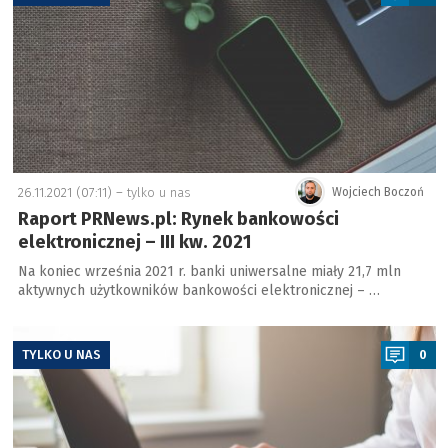
26.11.2021 (07:11) –
tylko u nas
Wojciech Boczoń
Raport PRNews.pl: Rynek bankowości
elektronicznej – III kw. 2021
Na koniec września 2021 r. banki uniwersalne miały 21,7 mln
aktywnych użytkowników bankowości elektronicznej – …
a
TYLKO U NAS
0