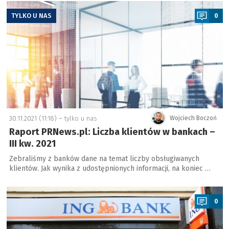
a
TYLKO U NAS
0
30.11.2021 (11:18) –
tylko u nas
Wojciech Boczoń
Raport PRNews.pl: Liczba klientów w bankach –
III kw. 2021
Zebraliśmy z banków dane na temat liczby obsługiwanych
klientów. Jak wynika z udostępnionych informacji, na koniec …
a
0