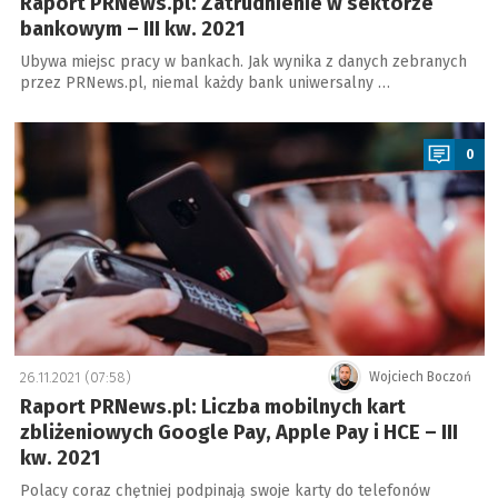
Raport PRNews.pl: Zatrudnienie w sektorze
bankowym – III kw. 2021
Ubywa miejsc pracy w bankach. Jak wynika z danych zebranych
przez PRNews.pl, niemal każdy bank uniwersalny …
a
0
26.11.2021 (07:58)
Wojciech Boczoń
Raport PRNews.pl: Liczba mobilnych kart
zbliżeniowych Google Pay, Apple Pay i HCE – III
kw. 2021
Polacy coraz chętniej podpinają swoje karty do telefonów