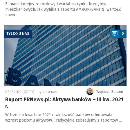
Za nami kolejny rekordowy kwartał na rynku kredytów
mieszkaniowych. Jak wynika z raportu AMRON-SARFiN, wartość
nowo …
a
TYLKO U NAS
0
03.12.2021 (07:30) –
tylko u nas
Wojciech Boczoń
Raport PRNews.pl: Aktywa banków – III kw. 2021
r.
W trzecim kwartale 2021 r. większość banków odnotowała
wzrost poziomu aktywów. Tradycyjnie zebraliśmy z raportów …