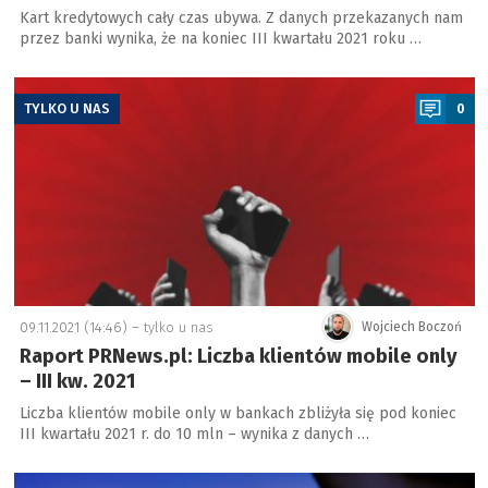
Kart kredytowych cały czas ubywa. Z danych przekazanych nam
przez banki wynika, że na koniec III kwartału 2021 roku …
a
TYLKO U NAS
0
09.11.2021 (14:46) –
tylko u nas
Wojciech Boczoń
Raport PRNews.pl: Liczba klientów mobile only
– III kw. 2021
Liczba klientów mobile only w bankach zbliżyła się pod koniec
III kwartału 2021 r. do 10 mln – wynika z danych …
a