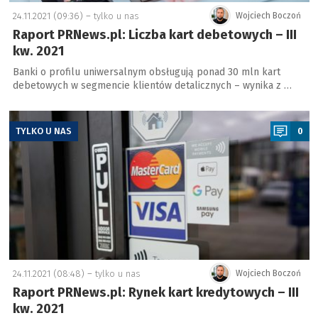
24.11.2021 (09:36) –
tylko u nas
Wojciech Boczoń
Raport PRNews.pl: Liczba kart debetowych – III
kw. 2021
Banki o profilu uniwersalnym obsługują ponad 30 mln kart
debetowych w segmencie klientów detalicznych – wynika z …
a
TYLKO U NAS
0
24.11.2021 (08:48) –
tylko u nas
Wojciech Boczoń
Raport PRNews.pl: Rynek kart kredytowych – III
kw. 2021