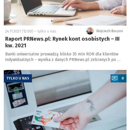
24.11.2021 (12:00) –
tylko u nas
Wojciech Boczoń
Raport PRNews.pl: Rynek kont osobistych – III
kw. 2021
Banki uniwersalne prowadzą blisko 35 mln ROR dla klientów
indywidualnych – wynika z danych PRNews.pl zebranych po …
a
TYLKO U NAS
0