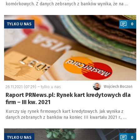
komórkowych. Z danych zebranych z banków wynika, że na …
a
TYLKO U NAS
0
26.11.2021 (07:29) –
tylko u nas
Wojciech Boczoń
Raport PRNews.pl: Rynek kart kredytowych dla
firm – III kw. 2021
Kurczy się rynek firmowych kart kredytowych. Jak wynika z
danych zebranych z banków na koniec III kwartału 2021 r., …
a
TYLKO U NAS
0