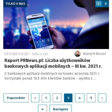
TYLKO U NAS
0
09.11.2021 (14:32) –
tylko u nas
Wojciech Boczoń
Raport PRNews.pl: Liczba użytkowników
bankowych aplikacji mobilnych – III kw. 2021 r.
Z bankowych aplikacji mobilnych na koniec września 2021 r.
korzystało ponad 16,5 mln klientów banków – wynika z …
Poprzednie
‹
1
2
3
4
5
›
»
Następne