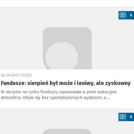
a
0
04.09.2012 (13:55)
Fundusze: sierpień był może i leniwy, ale zyskowny
W sierpniu na rynku funduszy zapanowała w pełni wakacyjna
atmosfera. Obyło się bez spektakularnych wydarzeń, a …
a
0