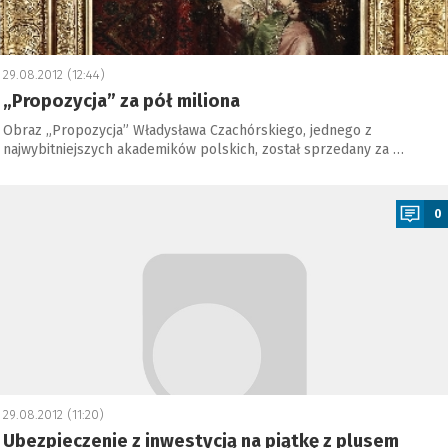
29.08.2012 (12:44)
„Propozycja” za pół miliona
Obraz „Propozycja” Władysława Czachórskiego, jednego z
najwybitniejszych akademików polskich, został sprzedany za …
a
0
29.08.2012 (11:20)
Ubezpieczenie z inwestycją na piątkę z plusem