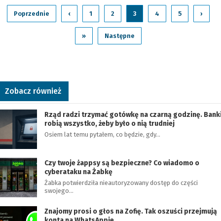
Poprzednie
‹
1
2
3
4
5
›
»
Następne
Zobacz również
Rząd radzi trzymać gotówkę na czarną godzinę. Bank
robią wszystko, żeby było o nią trudniej
Osiem lat temu pytałem, co będzie, gdy…
Czy twoje żappsy są bezpieczne? Co wiadomo o
cyberataku na Żabkę
Żabka potwierdziła nieautoryzowany dostęp do części
swojego…
Znajomy prosi o głos na Zofię. Tak oszuści przejmują
konta na WhatsAppie