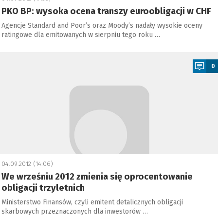
PKO BP: wysoka ocena transzy euroobligacji w CHF
Agencje Standard and Poor’s oraz Moody’s nadały wysokie oceny
ratingowe dla emitowanych w sierpniu tego roku …
a
0
04.09.2012 (14:06)
We wrześniu 2012 zmienia się oprocentowanie
obligacji trzyletnich
Ministerstwo Finansów, czyli emitent detalicznych obligacji
skarbowych przeznaczonych dla inwestorów …