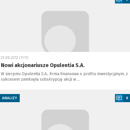
23.08.2012 (11:11)
Nowi akcjonariusze Opulentia S.A.
W sierpniu Opulentia S.A., firma finansowa o profilu inwestycyjnym, z
sukcesem zamknęła subskrypcję akcji w …
a
ANALIZY
0