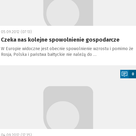
05.09.2012 (07:13)
Czeka nas kolejne spowolnienie gospodarcze
W Europie widoczne jest obecnie spowolnienie wzrostu i pomimo że
Rosja, Polska i państwa bałtyckie nie należą do …
a
0
04.09.2012 (17:35)