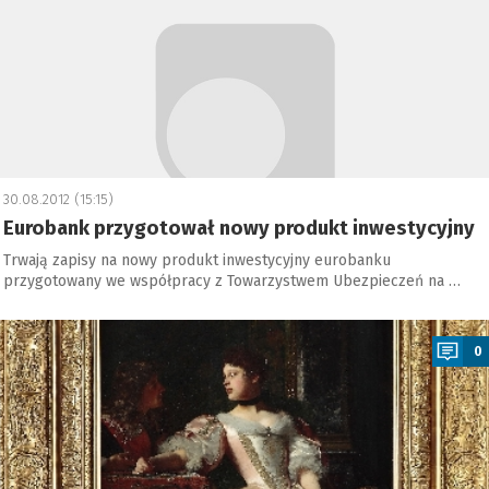
30.08.2012 (15:15)
Eurobank przygotował nowy produkt inwestycyjny
Trwają zapisy na nowy produkt inwestycyjny eurobanku
przygotowany we współpracy z Towarzystwem Ubezpieczeń na …
a
0