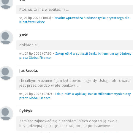
Ktoś już to ma w aplikacji ?
…
śr., 29 lip 2026 (10:13)
•
Revolut wprowadza fundusze rynku prywatnego dla
klientów w Polsce
gość
:
dokładnie
…
wt., 21 lip 2026 (07:30)
•
Zakup eSIM w aplikacji Banku Millennium wyróżniony
przez Global Finance
Jas Fasola
:
chciałbym zrozumieć jaki był powód nagrody. Usługa oferowana
jest przez bardzo wiele banków.
…
wt., 21 lip 2026 (07:12)
•
Zakup eSIM w aplikacji Banku Millennium wyróżniony
przez Global Finance
PykPyk
:
Zamiast zajmować się pierdołami niech dopracują swoją
beznadziejną aplikację bankową bo ma podstawowe
…