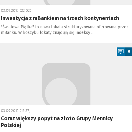
03.09.2012 (22:02)
Inwestycja z mBankiem na trzech kontynentach
"Światowa Piątka" to nowa lokata strukturyzowana oferowana przez
mBanku. W koszyku lokaty znajdują się indeksy …
a
0
03.09.2012 (17:57)
Coraz większy popyt na złoto Grupy Mennicy
Polskiej