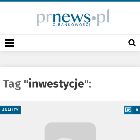
Tag "
inwestycje
":
a
ANALIZY
0