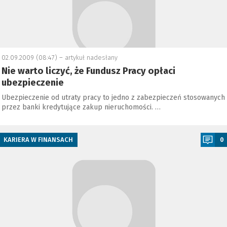
02.09.2009 (08:47) –
artykuł nadesłany
Nie warto liczyć, że Fundusz Pracy opłaci
ubezpieczenie
Ubezpieczenie od utraty pracy to jedno z zabezpieczeń stosowanych
przez banki kredytujące zakup nieruchomości. …
a
KARIERA W FINANSACH
0