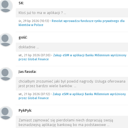
SK
:
Ktoś już to ma w aplikacji ?
…
śr., 29 lip 2026 (10:13)
•
Revolut wprowadza fundusze rynku prywatnego dla
klientów w Polsce
gość
:
dokładnie
…
wt., 21 lip 2026 (07:30)
•
Zakup eSIM w aplikacji Banku Millennium wyróżniony
przez Global Finance
Jas Fasola
:
chciałbym zrozumieć jaki był powód nagrody. Usługa oferowana
jest przez bardzo wiele banków.
…
wt., 21 lip 2026 (07:12)
•
Zakup eSIM w aplikacji Banku Millennium wyróżniony
przez Global Finance
PykPyk
:
Zamiast zajmować się pierdołami niech dopracują swoją
beznadziejną aplikację bankową bo ma podstawowe
…