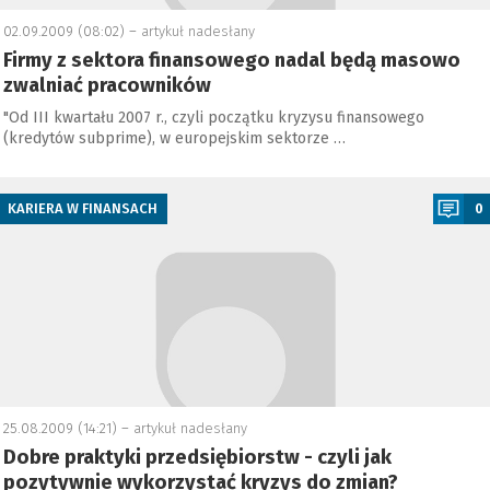
02.09.2009 (08:02) –
artykuł nadesłany
Firmy z sektora finansowego nadal będą masowo
zwalniać pracowników
"Od III kwartału 2007 r., czyli początku kryzysu finansowego
(kredytów subprime), w europejskim sektorze …
a
KARIERA W FINANSACH
0
25.08.2009 (14:21) –
artykuł nadesłany
Dobre praktyki przedsiębiorstw - czyli jak
pozytywnie wykorzystać kryzys do zmian?