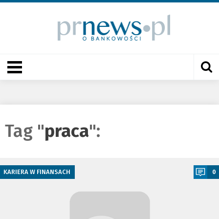
Tag "
praca
":
a
KARIERA W FINANSACH
0