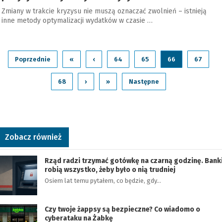
Zmiany w trakcie kryzysu nie muszą oznaczać zwolnień – istnieją
inne metody optymalizacji wydatków w czasie …
Poprzednie
«
‹
64
65
66
67
68
›
»
Następne
Zobacz również
Rząd radzi trzymać gotówkę na czarną godzinę. Bank
robią wszystko, żeby było o nią trudniej
Osiem lat temu pytałem, co będzie, gdy…
Czy twoje żappsy są bezpieczne? Co wiadomo o
cyberataku na Żabkę