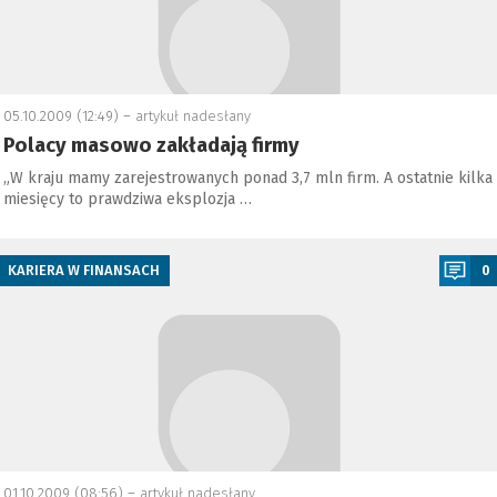
05.10.2009 (12:49) –
artykuł nadesłany
Polacy masowo zakładają firmy
„W kraju mamy zarejestrowanych ponad 3,7 mln firm. A ostatnie kilka
miesięcy to prawdziwa eksplozja …
a
KARIERA W FINANSACH
0
01.10.2009 (08:56) –
artykuł nadesłany