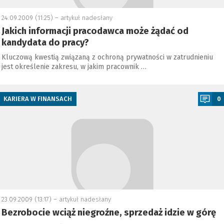
24.09.2009 (11:25) –
artykuł nadesłany
Jakich informacji pracodawca może żądać od
kandydata do pracy?
Kluczową kwestią związaną z ochroną prywatności w zatrudnieniu
jest określenie zakresu, w jakim pracownik …
a
KARIERA W FINANSACH
0
23.09.2009 (13:17) –
artykuł nadesłany
Bezrobocie wciąż niegroźne, sprzedaż idzie w górę