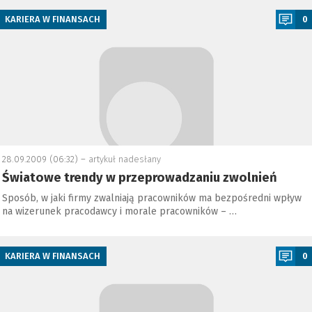
KARIERA W FINANSACH
0
28.09.2009 (06:32) –
artykuł nadesłany
Światowe trendy w przeprowadzaniu zwolnień
Sposób, w jaki firmy zwalniają pracowników ma bezpośredni wpływ
na wizerunek pracodawcy i morale pracowników – …
a
KARIERA W FINANSACH
0