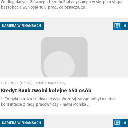
Według danych Głównego Urzędu Statystycznego w sierpniu stopa
bezrobocia wyniosła 10,8 proc., co oznacza, że …
a
KARIERA W FINANSACH
0
23.09.2009 (07:36) –
artykuł nadesłany
Kredyt Bank zwolni kolejne 450 osób
"- To była bardzo trudna decyzja. Wczoraj zarząd odbył ostatnie
konsultacje z radą pracowniczą - mówi Monika …
a
KARIERA W FINANSACH
0