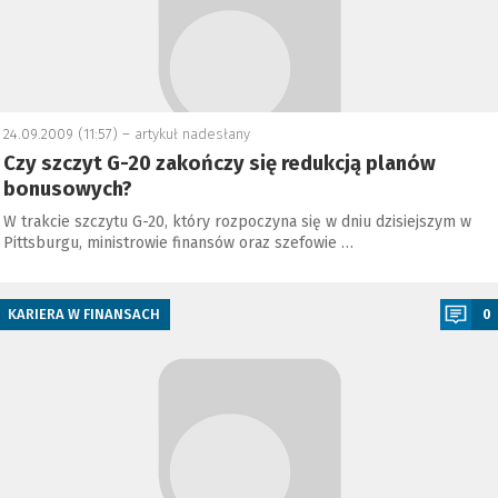
24.09.2009 (11:57) –
artykuł nadesłany
Czy szczyt G-20 zakończy się redukcją planów
bonusowych?
W trakcie szczytu G-20, który rozpoczyna się w dniu dzisiejszym w
Pittsburgu, ministrowie finansów oraz szefowie …
a
KARIERA W FINANSACH
0