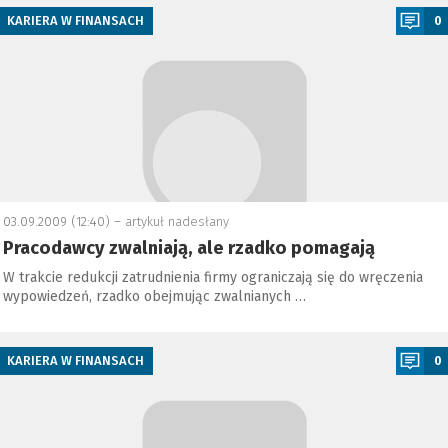
KARIERA W FINANSACH
0
03.09.2009 (12:40) –
artykuł nadesłany
Pracodawcy zwalniają, ale rzadko pomagają
W trakcie redukcji zatrudnienia firmy ograniczają się do wręczenia
wypowiedzeń, rzadko obejmując zwalnianych …
a
KARIERA W FINANSACH
0