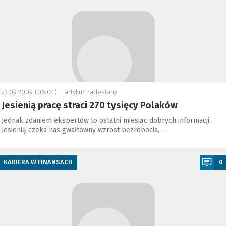
23.09.2009 (06:04) –
artykuł nadesłany
Jesienią pracę straci 270 tysięcy Polaków
Jednak zdaniem ekspertów to ostatni miesiąc dobrych informacji.
Jesienią czeka nas gwałtowny wzrost bezrobocia, …
a
KARIERA W FINANSACH
0