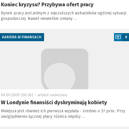
Koniec kryzysu? Przybywa ofert pracy
Rynek pracy jest jednym z najczulszych wskaźników ogólnej sytuacji
gospodarczej. Nawet niewielkie zmiany …
a
KARIERA W FINANSACH
0
09.09.2009 (06:36) –
artykuł nadesłany
W Londynie finansiści dyskryminują kobiety
Mniejsza jest również ich pierwsza wypłata - średnio o 37 proc. Przy
uwzględnieniu łącznej płacy różnica między …
a