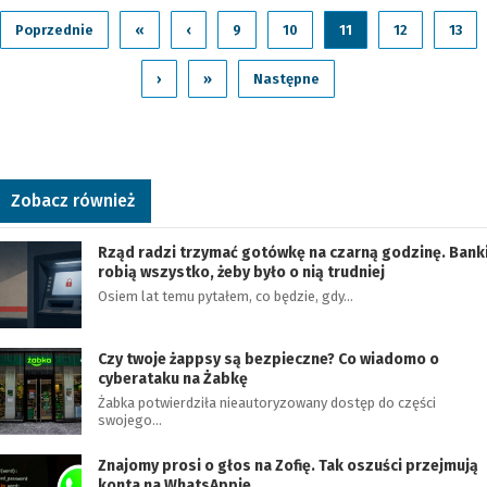
Poprzednie
«
‹
9
10
11
12
13
›
»
Następne
Zobacz również
Rząd radzi trzymać gotówkę na czarną godzinę. Bank
robią wszystko, żeby było o nią trudniej
Osiem lat temu pytałem, co będzie, gdy…
Czy twoje żappsy są bezpieczne? Co wiadomo o
cyberataku na Żabkę
Żabka potwierdziła nieautoryzowany dostęp do części
swojego…
Znajomy prosi o głos na Zofię. Tak oszuści przejmują
konta na WhatsAppie