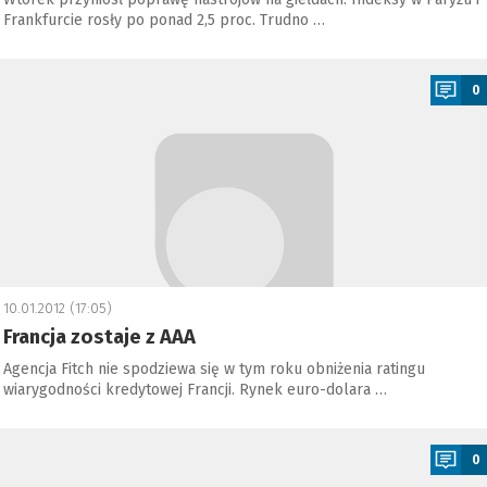
Frankfurcie rosły po ponad 2,5 proc. Trudno …
a
0
10.01.2012 (17:05)
Francja zostaje z AAA
Agencja Fitch nie spodziewa się w tym roku obniżenia ratingu
wiarygodności kredytowej Francji. Rynek euro-dolara …
a
0