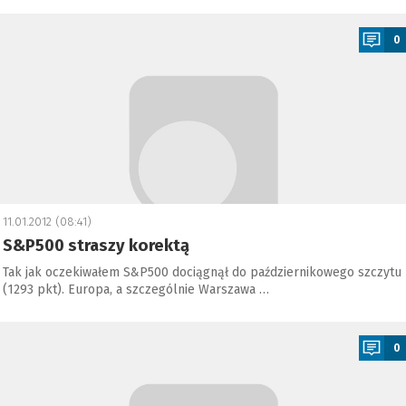
a
0
11.01.2012 (08:41)
S&P500 straszy korektą
Tak jak oczekiwałem S&P500 dociągnął do październikowego szczytu
(1293 pkt). Europa, a szczególnie Warszawa …
a
0