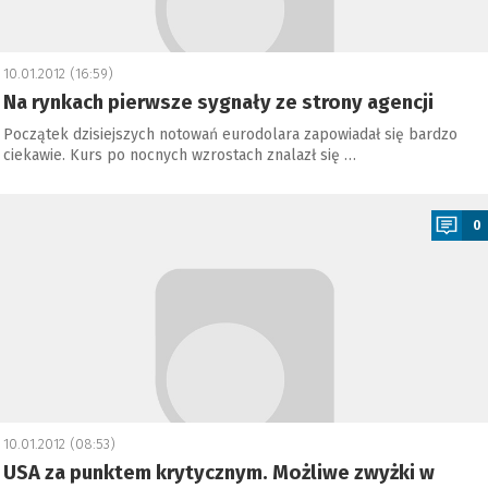
10.01.2012 (16:59)
Na rynkach pierwsze sygnały ze strony agencji
Początek dzisiejszych notowań eurodolara zapowiadał się bardzo
ciekawie. Kurs po nocnych wzrostach znalazł się …
a
0
10.01.2012 (08:53)
USA za punktem krytycznym. Możliwe zwyżki w