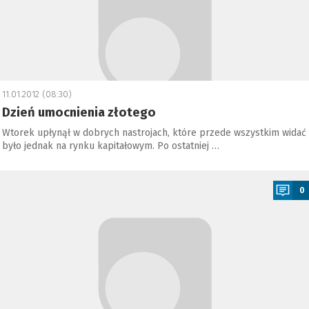
11.01.2012 (08:30)
Dzień umocnienia złotego
Wtorek upłynął w dobrych nastrojach, które przede wszystkim widać
było jednak na rynku kapitałowym. Po ostatniej …
a
0