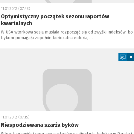
11.01.2012 (07:43)
Optymistyczny początek sezonu raportów
kwartalnych
W USA wtorkowa sesja musiała rozpocząć się od zwyżki indeksów, bo
bykom pomagała zupełnie kuriozalna euforia, …
a
0
11.01.2012 (07:15)
Niespodziewana szarża byków
Wtorek przyniósł poprawę nastrojów na giełdach. Indeksy w Paryżu i