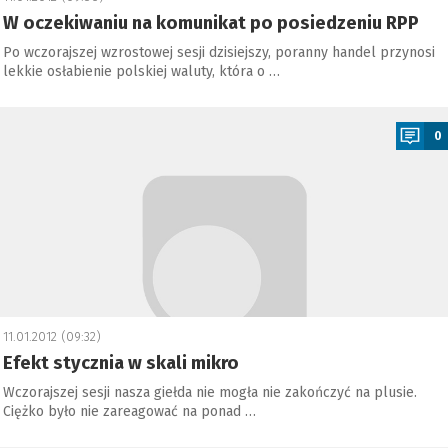
W oczekiwaniu na komunikat po posiedzeniu RPP
Po wczorajszej wzrostowej sesji dzisiejszy, poranny handel przynosi
lekkie osłabienie polskiej waluty, która o …
a
0
11.01.2012 (09:32)
Efekt stycznia w skali mikro
Wczorajszej sesji nasza giełda nie mogła nie zakończyć na plusie.
Ciężko było nie zareagować na ponad …
a