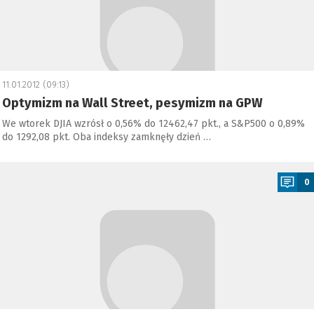
11.01.2012 (09:13)
Optymizm na Wall Street, pesymizm na GPW
We wtorek DJIA wzrósł o 0,56% do 12462,47 pkt., a S&P500 o 0,89%
do 1292,08 pkt. Oba indeksy zamknęły dzień …
a
0