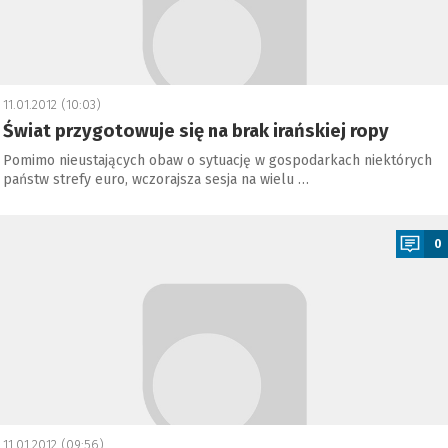
11.01.2012 (10:03)
Świat przygotowuje się na brak irańskiej ropy
Pomimo nieustających obaw o sytuację w gospodarkach niektórych
państw strefy euro, wczorajsza sesja na wielu …
a
0
11.01.2012 (09:56)