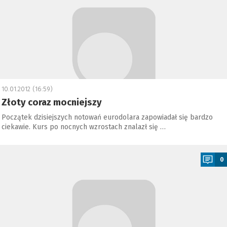
10.01.2012 (16:59)
Złoty coraz mocniejszy
Początek dzisiejszych notowań eurodolara zapowiadał się bardzo
ciekawie. Kurs po nocnych wzrostach znalazł się …
a
0