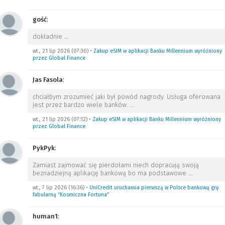
gość
:
dokładnie
…
wt., 21 lip 2026 (07:30)
•
Zakup eSIM w aplikacji Banku Millennium wyróżniony
przez Global Finance
Jas Fasola
:
chciałbym zrozumieć jaki był powód nagrody. Usługa oferowana
jest przez bardzo wiele banków.
…
wt., 21 lip 2026 (07:12)
•
Zakup eSIM w aplikacji Banku Millennium wyróżniony
przez Global Finance
PykPyk
:
Zamiast zajmować się pierdołami niech dopracują swoją
beznadziejną aplikację bankową bo ma podstawowe
…
wt., 7 lip 2026 (16:36)
•
UniCredit uruchamia pierwszą w Polsce bankową grę
fabularną “Kosmiczna Fortuna”
human1
: