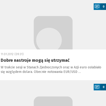
0
11.01.2012 (09:31)
Dobre nastroje mogą się utrzymać
W trakcie sesji w Stanach Zjednoczonych oraz w Azji euro osłabiało
się względem dolara. Obecnie notowania EUR/USD …
a
0