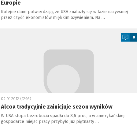
Europie
Kolejne dane potwierdzają, że USA znalazły się w fazie nazywanej
przez część ekonomistów miękkim ożywieniem. Na …
a
0
09.01.2012 (12:16)
Alcoa tradycyjnie zainicjuje sezon wyników
W USA stopa bezrobocia spadła do 8,6 proc, a w amerykańskiej
gospodarce miejsc pracy przybyło już piętnasty …