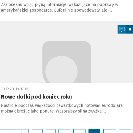
Zza oceanu wciąż płyną informacje, wskazujące na poprawę w
amerykańskiej gospodarce. Euforii nie spowodowały, ale …
a
0
30.12.2011 (07:16)
Nowe dołki pod koniec roku
Nastroje podczas większości czwartkowych notowań eurodolara
można określić jako ponure. Wczorajszy silna zwyżka …