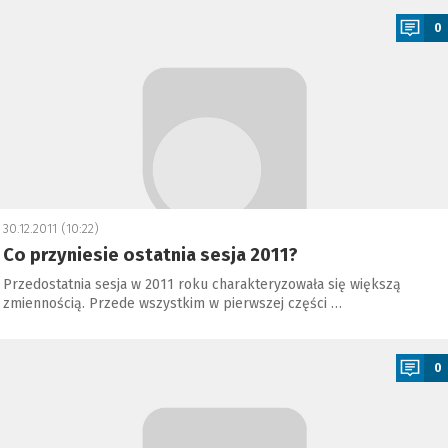
0
30.12.2011 (10:22)
Co przyniesie ostatnia sesja 2011?
Przedostatnia sesja w 2011 roku charakteryzowała się większą
zmiennością. Przede wszystkim w pierwszej części …
a
0