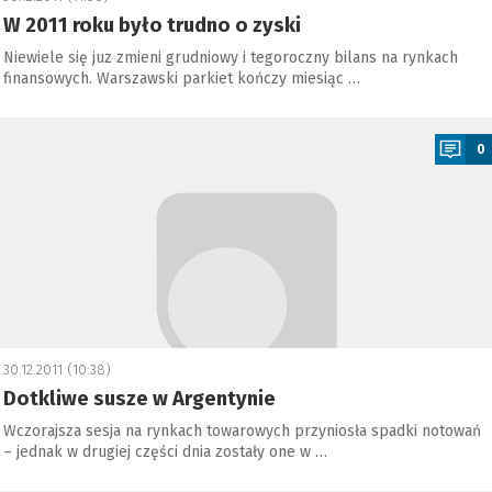
W 2011 roku było trudno o zyski
Niewiele się juz zmieni grudniowy i tegoroczny bilans na rynkach
finansowych. Warszawski parkiet kończy miesiąc …
a
0
30.12.2011 (10:38)
Dotkliwe susze w Argentynie
Wczorajsza sesja na rynkach towarowych przyniosła spadki notowań
– jednak w drugiej części dnia zostały one w …
a