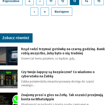
Poprzednie
«
‹
11
12
13
14
15
›
»
Następne
Zobacz również
Rząd radzi trzymać gotówkę na czarną godzinę. Bank
robią wszystko, żeby było o nią trudniej
Osiem lat temu pytałem, co będzie, gdy…
Czy twoje żappsy są bezpieczne? Co wiadomo o
cyberataku na Żabkę
Żabka potwierdziła nieautoryzowany dostęp do części
swojego…
Znajomy prosi o głos na Zofię. Tak oszuści przejmują
konta na WhatsAppie
Wiadomość przychodzi z konta osoby zapisanej w…