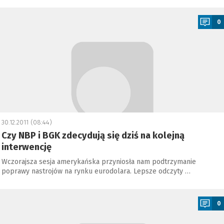
a
0
30.12.2011 (08:44)
Czy NBP i BGK zdecydują się dziś na kolejną
interwencję
Wczorajsza sesja amerykańska przyniosła nam podtrzymanie
poprawy nastrojów na rynku eurodolara. Lepsze odczyty …
a
0