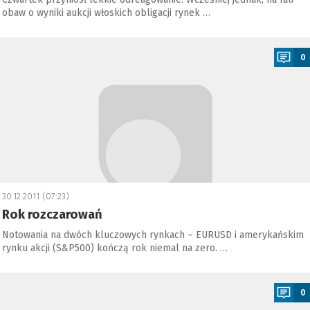
obaw o wyniki aukcji włoskich obligacji rynek …
a
0
30.12.2011 (07:23)
Rok rozczarowań
Notowania na dwóch kluczowych rynkach – EURUSD i amerykańskim
rynku akcji (S&P500) kończą rok niemal na zero. …
a
0