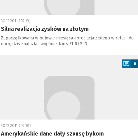
30.12.2011 (07:19)
Silna realizacja zysków na złotym
Zapoczątkowana w połowie miesiąca aprecjacja złotego w relacji do
euro, dziś znalazła swój finał. Kurs EUR/PLN, …
a
0
30.12.2011 (07:18)
Amerykańskie dane dały szansę bykom