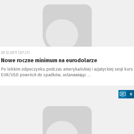
30.12.2011 (07:21)
Nowe roczne minimum na eurodolarze
Po lekkim odpoczynku podczas amerykańskiej i azjatyckiej sesji kurs
EUR/USD powrócił do spadków, ustanawiając …
a
0