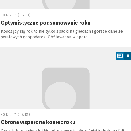
30.12.2011 (08:30)
Optymistyczne podsumowanie roku
Kończący się rok to nie tylko spadki na giełdach i gorsze dane ze
światowych gospodarek. Obfitował on w sporo …
a
0
30.12.2011 (08:18)
Obrona wsparć na koniec roku
Czwartek przyniósł lekkie odreagowanie. Wcześniej jednak, na fali