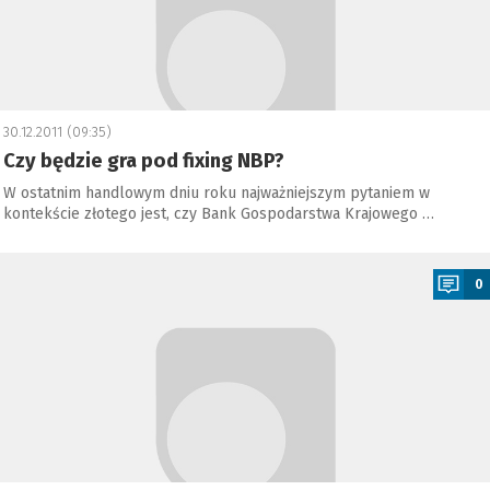
30.12.2011 (09:35)
Czy będzie gra pod fixing NBP?
W ostatnim handlowym dniu roku najważniejszym pytaniem w
kontekście złotego jest, czy Bank Gospodarstwa Krajowego …
a
0