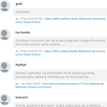
gość
:
dokładnie
…
wt., 21 lip 2026 (07:30)
•
Zakup eSIM w aplikacji Banku Millennium wyróżniony
przez Global Finance
Jas Fasola
:
chciałbym zrozumieć jaki był powód nagrody. Usługa oferowana
jest przez bardzo wiele banków.
…
wt., 21 lip 2026 (07:12)
•
Zakup eSIM w aplikacji Banku Millennium wyróżniony
przez Global Finance
PykPyk
:
Zamiast zajmować się pierdołami niech dopracują swoją
beznadziejną aplikację bankową bo ma podstawowe
…
wt., 7 lip 2026 (16:36)
•
UniCredit uruchamia pierwszą w Polsce bankową grę
fabularną “Kosmiczna Fortuna”
human1
:
Trochę spóźniony ten news. Ta gra rozpoczęła się w kwietniu.
…