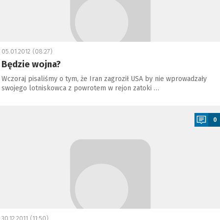
05.01.2012 (08:27)
Będzie wojna?
Wczoraj pisaliśmy o tym, że Iran zagroził USA by nie wprowadzały
swojego lotniskowca z powrotem w rejon zatoki …
a
0
30.12.2011 (11:50)