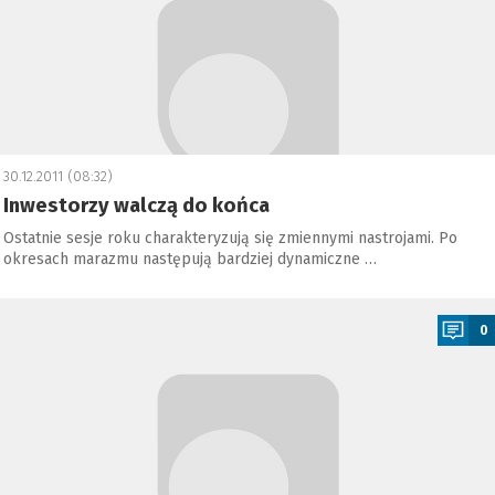
30.12.2011 (08:32)
Inwestorzy walczą do końca
Ostatnie sesje roku charakteryzują się zmiennymi nastrojami. Po
okresach marazmu następują bardziej dynamiczne …
a
0