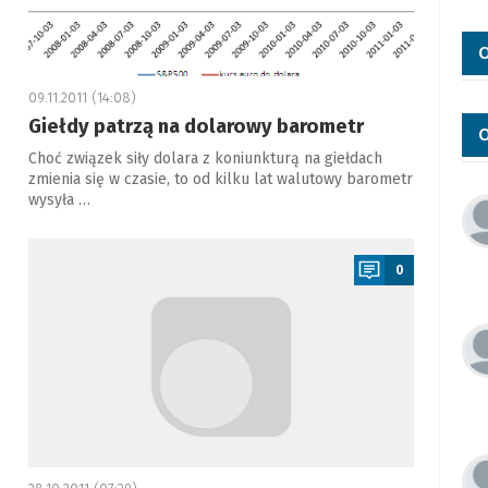
O
09.11.2011 (14:08)
Giełdy patrzą na dolarowy barometr
O
Choć związek siły dolara z koniunkturą na giełdach
zmienia się w czasie, to od kilku lat walutowy barometr
wysyła …
a
0