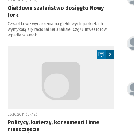
28.10.2011 (07:29)
Giełdowe szaleństwo dosięgło Nowy
Jork
Czwartkowe wydarzenia na giełdowych parkietach
wymykają się racjonalnej analizie. Część inwestorów
wpadła w amok …
a
0
26.10.2011 (07:18)
Politycy, kurierzy, konsumenci i inne
nieszczęścia