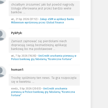
chciałbym zrozumieć jaki był powód nagrody.
Usługa oferowana jest przez bardzo wiele
banków.
…
wt., 21 lip 2026 (07:12)
•
Zakup eSIM w aplikacji Banku
Millennium wyróżniony przez Global Finance
PykPyk
:
Zamiast zajmować się pierdołami niech
dopracują swoją beznadziejną aplikację
bankową bo ma podstawowe
…
wt., 7 lip 2026 (16:36)
•
UniCredit uruchamia pierwszą w
Polsce bankową grę fabularną “Kosmiczna Fortuna”
human1
:
Trochę spóźniony ten news. Ta gra rozpoczęła
się w kwietniu.
…
niedz., 5 lip 2026 (20:03)
•
UniCredit uruchamia
pierwszą w Polsce bankową grę fabularną “Kosmiczna
Fortuna”