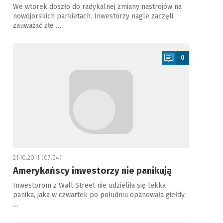
We wtorek doszło do radykalnej zmiany nastrojów na
nowojorskich parkietach. Inwestorzy nagle zaczęli
zauważać złe …
a
0
21.10.2011 (07:54)
Amerykańscy inwestorzy nie panikują
Inwestorom z Wall Street nie udzieliła się lekka
panika, jaka w czwartek po południu opanowała giełdy
…
a