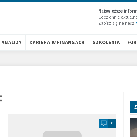
Najświeższe inform
Codziennie aktualn
Zapisz się na nasz
ANALIZY
KARIERA W FINANSACH
SZKOLENIA
FO
:
Z
a
0