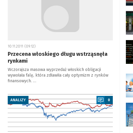
10.11.2011 (09:12)
Przecena włoskiego długu wstrząsnęła
rynkami
Wczorajsza masowa wyprzedaż włoskich obligacji
wywołała falę, która zdławiła cały optymizm z rynków
finansowych. …
a
ANALIZY
0