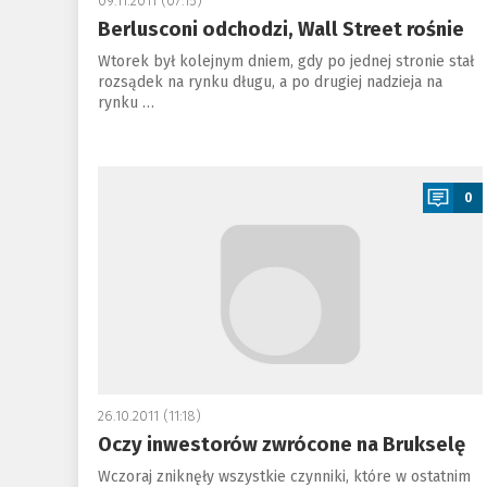
09.11.2011 (07:15)
Berlusconi odchodzi, Wall Street rośnie
Wtorek był kolejnym dniem, gdy po jednej stronie stał
rozsądek na rynku długu, a po drugiej nadzieja na
rynku …
a
0
26.10.2011 (11:18)
Oczy inwestorów zwrócone na Brukselę
Wczoraj zniknęły wszystkie czynniki, które w ostatnim