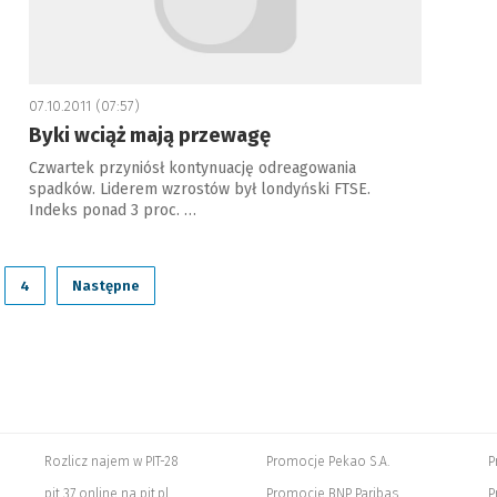
07.10.2011 (07:57)
Byki wciąż mają przewagę
Czwartek przyniósł kontynuację odreagowania
spadków. Liderem wzrostów był londyński FTSE.
Indeks ponad 3 proc. …
4
Następne
Rozlicz najem w PIT-28
Promocje Pekao S.A.
P
pit 37 online na pit.pl
Promocje BNP Paribas
P