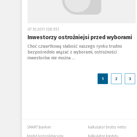
07.10.2011 (08:55)
Inwestorzy ostrożniejsi przed wyborami
Choć czwartkową słabość naszego rynku trudno
bezpośrednio wiązać z wyborami, ostrożności
inwestorów nie można …
1
2
3
SMART Bankier
Kalkulator brutto netto
Kredyt konsolidacyjny
Kalkulator kredytu