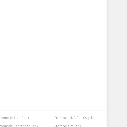
romocje Alior Bank
Promocje ING Bank Śląski
romocje Santander Bank
Promocje mBank