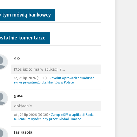
 tym mówią bankowcy
statnie komentarze
SK
:
Ktoś już to ma w aplikacji ?
…
śr., 29 lip 2026 (10:13)
•
Revolut wprowadza fundusze
rynku prywatnego dla klientów w Polsce
gość
:
dokładnie
…
wt., 21 lip 2026 (07:30)
•
Zakup eSIM w aplikacji Banku
Millennium wyróżniony przez Global Finance
Jas Fasola
: