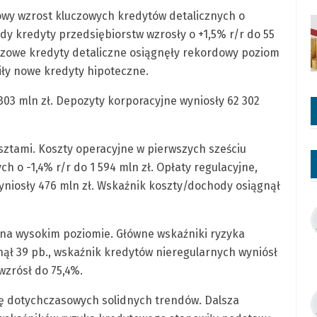
wy wzrost kluczowych kredytów detalicznych o
dy kredyty przedsiębiorstw wzrosły o +1,5% r/r do 55
uczowe kredyty detaliczne osiągnęły rekordowy poziom
wiły nowe kredyty hipoteczne.
 303 mln zł. Depozyty korporacyjne wyniosły 62 302
ztami. Koszty operacyjne w pierwszych sześciu
o -1,4% r/r do 1 594 mln zł. Opłaty regulacyjne,
yniosły 476 mln zł. Wskaźnik koszty/dochody osiągnął
na wysokim poziomie. Główne wskaźniki ryzyka
nął 39 pb., wskaźnik kredytów nieregularnych wyniósł
wzrósł do 75,4%.
ę dotychczasowych solidnych trendów. Dalsza