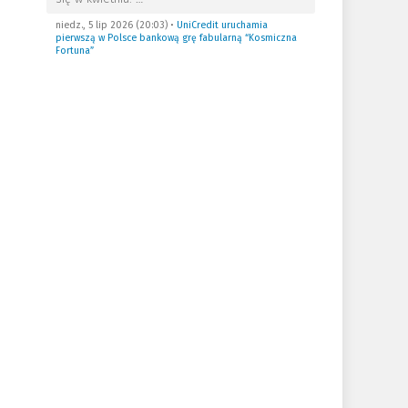
niedz., 5 lip 2026 (20:03)
•
UniCredit uruchamia
pierwszą w Polsce bankową grę fabularną “Kosmiczna
Fortuna”