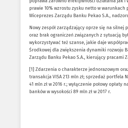
poprawa zarówno efektywności działania jak i
prawie 10% wzrostu zysku netto w warunkach 
Wiceprezes Zarządu Banku Pekao S.A., nadzoru
Nowy zespół zarządzający oprze się na silnej 
oraz brak ograniczeń związanych z sytuacją by
wykorzystywać też szanse, jakie daje współpra
Środkowej dla zwiększenia dynamiki rozwoju B
Zarządu Banku Pekao S.A., kierujący pracami 
[1] Zdarzenia o charakterze jednorazowym or
transakcja VISA 213 mln zł; sprzedaż portfela
41 mln zł w 2016 r.; wyłączenie połowy opłaty 
banków w wysokości 89 mln zł w 2017 r.