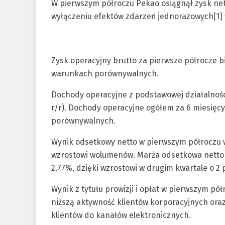
W pierwszym półroczu Pekao osiągnął zysk nett
wyłączeniu efektów zdarzeń jednorazowych[1] w
Zysk operacyjny brutto za pierwsze półrocze bi
warunkach porównywalnych.
Dochody operacyjne z podstawowej działalności
r/r). Dochody operacyjne ogółem za 6 miesięcy
porównywalnych.
Wynik odsetkowy netto w pierwszym półroczu wyn
wzrostowi wolumenów. Marża odsetkowa netto w
2.77%, dzięki wzrostowi w drugim kwartale o 2
Wynik z tytułu prowizji i opłat w pierwszym półr
niższą aktywność klientów korporacyjnych ora
klientów do kanałów elektronicznych.