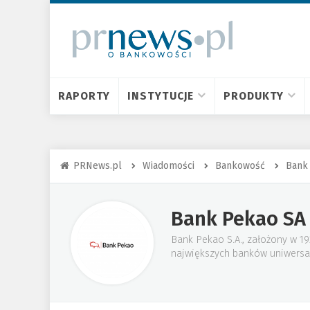
RAPORTY
INSTYTUCJE
PRODUKTY
PRNews.pl
Wiadomości
Bankowość
Bank
Bank Pekao SA
Bank Pekao S.A., założony w 19
największych banków uniwersal