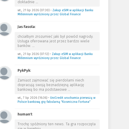
dokładnie
…
wt., 21 lip 2026 (07:30)
•
Zakup eSIM w aplikacji Banku
Millennium wyróżniony przez Global Finance
Jas Fasola
:
chciałbym zrozumieć jaki był powód nagrody.
Usługa oferowana jest przez bardzo wiele
banków.
…
wt., 21 lip 2026 (07:12)
•
Zakup eSIM w aplikacji Banku
Millennium wyróżniony przez Global Finance
PykPyk
:
Zamiast zajmować się pierdołami niech
dopracują swoją beznadziejną aplikację
bankową bo ma podstawowe
…
wt., 7 lip 2026 (16:36)
•
UniCredit uruchamia pierwszą w
Polsce bankową grę fabularną “Kosmiczna Fortuna”
human1
:
Trochę spóźniony ten news. Ta gra rozpoczęła
się w kwietniu.
…