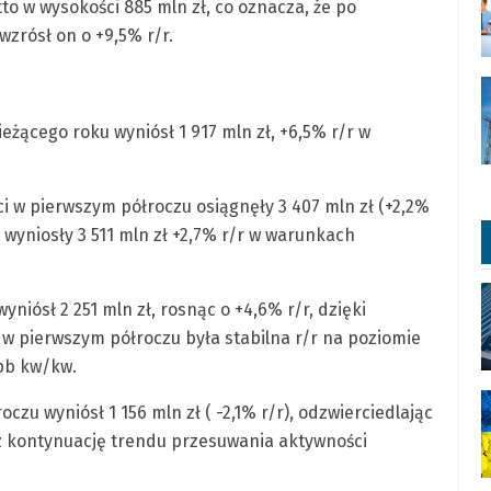
o w wysokości 885 mln zł, co oznacza, że po
zrósł on o +9,5% r/r.
eżącego roku wyniósł 1 917 mln zł, +6,5% r/r w
 w pierwszym półroczu osiągnęły 3 407 mln zł (+2,2%
 wyniosły 3 511 mln zł +2,7% r/r w warunkach
iósł 2 251 mln zł, rosnąc o +4,6% r/r, dzięki
 pierwszym półroczu była stabilna r/r na poziomie
 pb kw/kw.
oczu wyniósł 1 156 mln zł ( -2,1% r/r), odzwierciedlając
z kontynuację trendu przesuwania aktywności