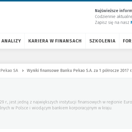
Najświeższe inform
Codziennie aktualn
Zapisz się na nasz
ANALIZY
KARIERA W FINANSACH
SZKOLENIA
FO
 Pekao SA
Wyniki finansowe Banku Pekao S.A. za 1 półrocze 2017 r
29 r., jest jedną z największych instytucji finansowych w regionie E
nych w Polsce i wiodącym bankiem korporacyjnym w kraju.