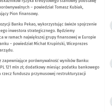
 wskaźników ryzyka kredytowego stanowiły podstawę
porównywalnych – powiedział Tomasz Kubiak,
jący Pion Finansowy.
pozycji Banku Pekao, wykorzystując świeże spojrzenie
łego inwestora strategicznego. Będziemy
ca w ramach największej grupy finansowej w Europie
anku – powiedział Michał Krupiński, Wiceprezes
Zarządu.
az zapewniające porównywalność wyników Banku:
 NPL 121 mln zł; dodatkowy miesiąc podatku bankowego
na rzecz funduszu przymusowej restrukturyzacji