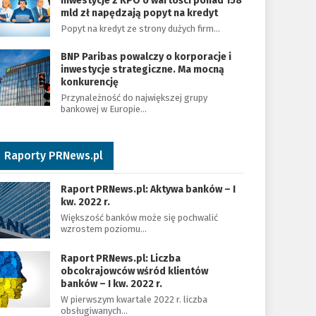
Inwestycje z KPO o wartości ponad 158
mld zł napędzają popyt na kredyt
Popyt na kredyt ze strony dużych firm…
BNP Paribas powalczy o korporacje i
inwestycje strategiczne. Ma mocną
konkurencję
Przynależność do największej grupy
bankowej w Europie…
Raporty PRNews.pl
Raport PRNews.pl: Aktywa banków – I
kw. 2022 r.
Większość banków może się pochwalić
wzrostem poziomu…
Raport PRNews.pl: Liczba
obcokrajowców wśród klientów
banków – I kw. 2022 r.
W pierwszym kwartale 2022 r. liczba
obsługiwanych…