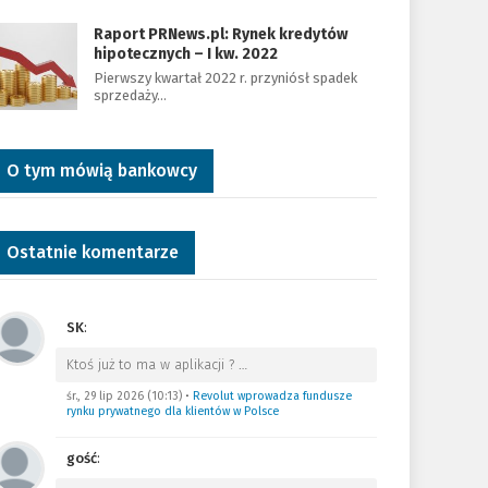
Raport PRNews.pl: Rynek kredytów
hipotecznych – I kw. 2022
Pierwszy kwartał 2022 r. przyniósł spadek
sprzedaży…
O tym mówią bankowcy
Ostatnie komentarze
SK
:
Ktoś już to ma w aplikacji ?
…
śr., 29 lip 2026 (10:13)
•
Revolut wprowadza fundusze
rynku prywatnego dla klientów w Polsce
gość
: