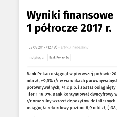
Wyniki finansowe 
1 półrocze 2017 r.
02.08.2017 (12:48)
artykuł nadesłany
Bank Pekao SA
Bank Pekao osiągnął w pierwszej połowie 20
mln zł, +9,5% r/r w warunkach porównywalny
porównywalnych, +1,2 p.p. i został osiągnięt
Tier 1 18,0%. Bank kontynuował dwucyfrowy w
r/r oraz silny wzrost depozytów detalicznych
osiągnęła rekordowy poziom 8,9 mld zł, (+38,0