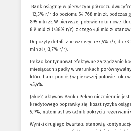
Bank osiągnął w pierwszym półroczu dwucyfro
+12,5% r/r do poziomu 54 768 mln zł, podczas g
895 mln zł. W pierwszej połowie roku nowe kl
8,9 mld zł (+38% r/r), z czego 4,8 mld zł stano
Depozyty detaliczne wzrosły o +7,5% r/r, do 73
mln zł (+3,7% r/r).
Pekao kontynuował efektywne zarządzanie kos
miesiącach spadły w warunkach porównywalnych 
które bank poniósł w pierwszej połowie roku w
45,4%.
Jakość aktywów Banku Pekao niezmiennie jest 
kredytowego poprawiły się, koszt ryzyka osiąg
5,9%, natomiast wskaźnik pokrycia rezerwami 
Wyniki drugiego kwartału stanowią kontynuacj