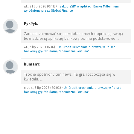
wt., 21 lip 2026 (07:12)
•
Zakup eSIM w aplikacji Banku Millennium
wyróżniony przez Global Finance
PykPyk
:
Zamiast zajmować się pierdołami niech dopracują swoją
beznadziejną aplikację bankową bo ma podstawowe
…
wt., 7 lip 2026 (16:36)
•
UniCredit uruchamia pierwszą w Polsce
bankową grę fabularną “Kosmiczna Fortuna”
human1
:
Trochę spóźniony ten news. Ta gra rozpoczęła się w
kwietniu.
…
niedz., 5 lip 2026 (20:03)
•
UniCredit uruchamia pierwszą w Polsce
bankową grę fabularną “Kosmiczna Fortuna”