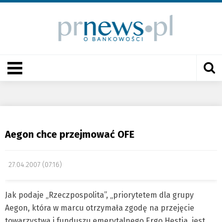
Aegon chce przejmować OFE
27.04.2007 (07:16)
Jak podaje „Rzeczpospolita”, „priorytetem dla grupy
Aegon, która w marcu otrzymała zgodę na przejęcie
towarzystwa i funduszu emerytalnego Ergo Hestia, jest