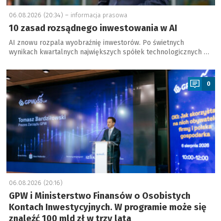
06.08.2026 (20:34) –
informacja prasowa
10 zasad rozsądnego inwestowania w AI
AI znowu rozpala wyobraźnię inwestorów. Po świetnych
wynikach kwartalnych największych spółek technologicznych …
a
0
06.08.2026 (20:16)
GPW i Ministerstwo Finansów o Osobistych
Kontach Inwestycyjnych. W programie może się
znaleźć 100 mld zł w trzy lata