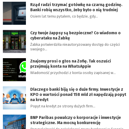
Rząd radzi trzymać gotówkę na czarną godzinę.
Banki robią wszystko, żeby było o nią trudniej
Osiem lat temu pytałem, co będzie, gdy…
Czy twoje żappsy są bezpieczne? Co wiadomo o
cyberataku na Żabkę
Żabka potwierdziła nieautoryzowany dostęp do części
swojego…
Znajomy prosi o głos na Zofię. Tak oszuści
przejmują konta na WhatsAppie
Wiadomość przychodzi z konta osoby zapisanej w…
Dlaczego banki biją się o duże firmy. Inwestycje z
KPO o wartości ponad 158 mld zł napędzają popyt
na kredyt
Popyt na kredyt ze strony dużych firm…
BNP Paribas powalczy o korporacje i inwestycje
strategiczne. Ma mocną konkurencję