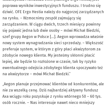
poprawa wyników inwestycyjnych funduszu. I trudno się
dziwić. OFE Ergo Hestia należy do najgorzej zarządzanych
na rynku. – Wzmocnimy zespół zajmujący się
zarządzaniem. W ciągu dwóch, trzech miesięcy powinny
się pojawić jedna lub dwie osoby – mówi Michał Biedzki,
szef grupy Aegon w Polsce […]. Aegon wprowadza właśnie
nowy system wynagradzania sieci sprzedaży. – Większość
preferuje system, w którym z góry płaci akwizytorom za
zdobycie nowego klienta. My jesteśmy skłonni płacić
lepiej, ale będzie to rozłożone w czasie, tak by ryzyko
ewentualnego odejścia zdobytego klienta spoczywało też
na akwizytorze – mówi Michał Biedzki.”
„Aegon planuje przejmować klientów od konkurentów, ale
nie za wszelką cenę. Dziś najbardziej aktywny fundusz
Axa wciągu roku pozyskuje z rynku wtórnego 50 – 60 tys.
osób rocznie. – Nas interesuje nawet nieco mniejszy