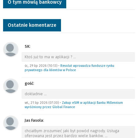
O tym mówią bankowcy
Ostatnie komentarze
SK
:
Ktoś już to ma w aplikacji ?
…
śr., 29 lip 2026 (10:13)
•
Revolut wprowadza fundusze rynku
prywatnego dla klientów w Polsce
gość
:
dokładnie
…
wt., 21 lip 2026 (07:30)
•
Zakup eSIM w aplikacji Banku Millennium
wyróżniony przez Global Finance
Jas Fasola
:
chciałbym zrozumieć jaki był powód nagrody. Usługa
oferowana jest przez bardzo wiele banków.
…