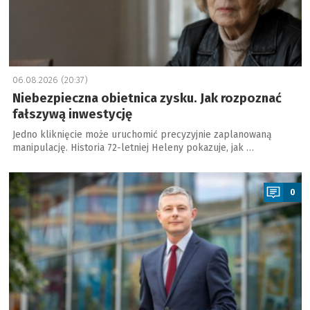
06.08.2026 (20:37)
Niebezpieczna obietnica zysku. Jak rozpoznać
fałszywą inwestycję
Jedno kliknięcie może uruchomić precyzyjnie zaplanowaną
manipulację. Historia 72-letniej Heleny pokazuje, jak …
a
0