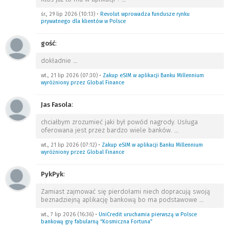
śr., 29 lip 2026 (10:13)
•
Revolut wprowadza fundusze rynku
prywatnego dla klientów w Polsce
gość
:
dokładnie
…
wt., 21 lip 2026 (07:30)
•
Zakup eSIM w aplikacji Banku Millennium
wyróżniony przez Global Finance
Jas Fasola
:
chciałbym zrozumieć jaki był powód nagrody. Usługa
oferowana jest przez bardzo wiele banków.
…
wt., 21 lip 2026 (07:12)
•
Zakup eSIM w aplikacji Banku Millennium
wyróżniony przez Global Finance
PykPyk
:
Zamiast zajmować się pierdołami niech dopracują swoją
beznadziejną aplikację bankową bo ma podstawowe
…
wt., 7 lip 2026 (16:36)
•
UniCredit uruchamia pierwszą w Polsce
bankową grę fabularną “Kosmiczna Fortuna”