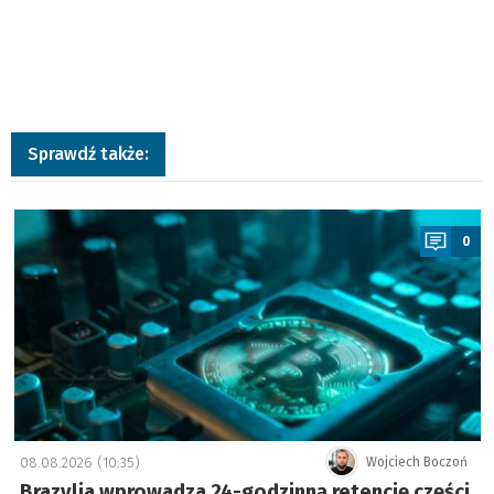
Sprawdź także:
a
0
08.08.2026 (10:35)
Wojciech Boczoń
Brazylia wprowadza 24-godzinną retencję części