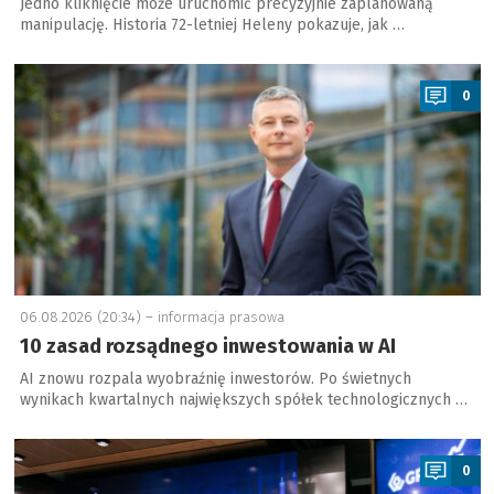
Jedno kliknięcie może uruchomić precyzyjnie zaplanowaną
manipulację. Historia 72-letniej Heleny pokazuje, jak …
a
0
06.08.2026 (20:34) –
informacja prasowa
10 zasad rozsądnego inwestowania w AI
AI znowu rozpala wyobraźnię inwestorów. Po świetnych
wynikach kwartalnych największych spółek technologicznych …
a
0