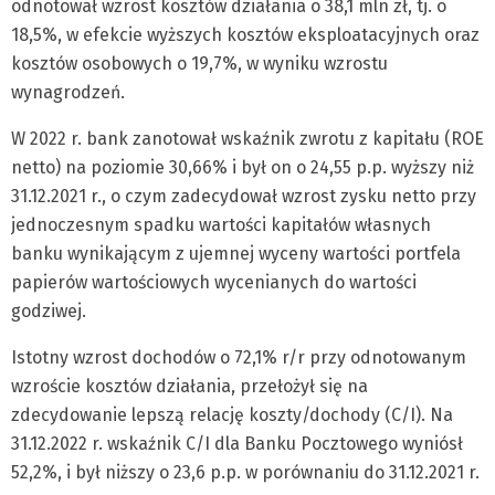
odnotował wzrost kosztów działania o 38,1 mln zł, tj. o
18,5%, w efekcie wyższych kosztów eksploatacyjnych oraz
kosztów osobowych o 19,7%, w wyniku wzrostu
wynagrodzeń.
W 2022 r. bank zanotował wskaźnik zwrotu z kapitału (ROE
netto) na poziomie 30,66% i był on o 24,55 p.p. wyższy niż
31.12.2021 r., o czym zadecydował wzrost zysku netto przy
jednoczesnym spadku wartości kapitałów własnych
banku wynikającym z ujemnej wyceny wartości portfela
papierów wartościowych wycenianych do wartości
godziwej.
Istotny wzrost dochodów o 72,1% r/r przy odnotowanym
wzroście kosztów działania, przełożył się na
zdecydowanie lepszą relację koszty/dochody (C/I). Na
31.12.2022 r. wskaźnik C/I dla Banku Pocztowego wyniósł
52,2%, i był niższy o 23,6 p.p. w porównaniu do 31.12.2021 r.