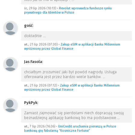
śr., 29 lip 2026 (10:13)
•
Revolut wprowadza fundusze rynku
prywatnego dla klientów w Polsce
gość
:
dokładnie
…
wt., 21 lip 2026 (07:30)
•
Zakup eSIM w aplikacji Banku Millennium
wyróżniony przez Global Finance
Jas Fasola
:
chciałbym zrozumieć jaki był powód nagrody. Usługa
oferowana jest przez bardzo wiele banków.
…
wt., 21 lip 2026 (07:12)
•
Zakup eSIM w aplikacji Banku Millennium
wyróżniony przez Global Finance
PykPyk
:
Zamiast zajmować się pierdołami niech dopracują swoją
beznadziejną aplikację bankową bo ma podstawowe
…
wt., 7 lip 2026 (16:36)
•
UniCredit uruchamia pierwszą w Polsce
bankową grę fabularną “Kosmiczna Fortuna”