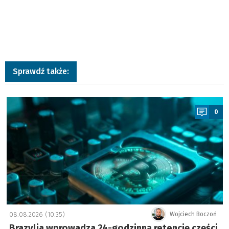
Sprawdź także:
a
0
08.08.2026 (10:35)
Wojciech Boczoń
Brazylia wprowadza 24-godzinną retencję części