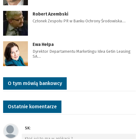
Robert Azembski
Członek Zespołu PR w Banku Ochrony Środowiska.…
Ewa Hełpa
Dyrektor Departamentu Marketingu Idea Getin Leasing
SA.…
O tym mówią bankowcy
Ostatnie komentarze
SK
:
Ktoś już to ma w aplikacji ?
…