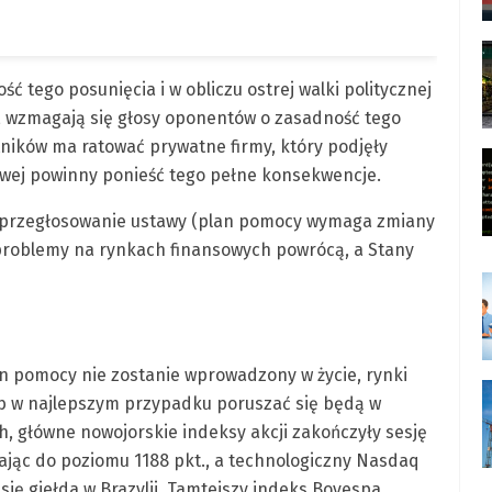
 tego posunięcia i w obliczu ostrej walki politycznej
 wzmagają się głosy oponentów o zasadność tego
tników ma ratować prywatne firmy, który podjęły
owej powinny ponieść tego pełne konsekwencje.
e przegłosowanie ustawy (plan pomocy wymaga zmiany
roblemy na rynkach finansowych powrócą, a Stany
an pomocy nie zostanie wprowadzony w życie, rynki
ub w najlepszym przypadku poruszać się będą w
h, główne nowojorskie indeksy akcji zakończyły sesję
ając do poziomu 1188 pkt., a technologiczny Nasdaq
się giełda w Brazylii. Tamtejszy indeks Bovespa