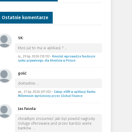
Ostatnie komentarze
SK
:
Ktoś już to ma w aplikacji ?
…
śr., 29 lip 2026 (10:13)
•
Revolut wprowadza fundusze
rynku prywatnego dla klientów w Polsce
gość
:
dokładnie
…
wt., 21 lip 2026 (07:30)
•
Zakup eSIM w aplikacji Banku
Millennium wyróżniony przez Global Finance
Jas Fasola
:
chciałbym zrozumieć jaki był powód nagrody.
Usługa oferowana jest przez bardzo wiele
banków.
…