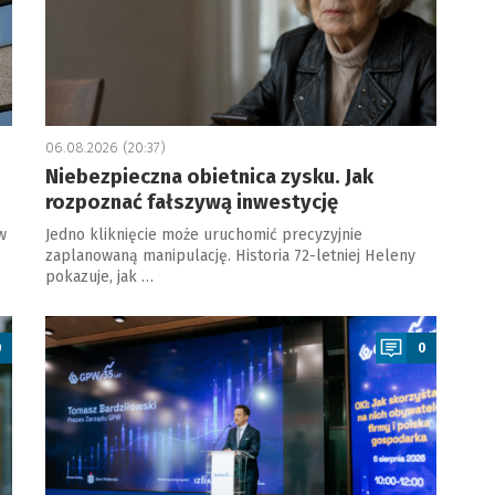
06.08.2026 (20:37)
Niebezpieczna obietnica zysku. Jak
rozpoznać fałszywą inwestycję
w
Jedno kliknięcie może uruchomić precyzyjnie
zaplanowaną manipulację. Historia 72-letniej Heleny
pokazuje, jak …
a
0
0