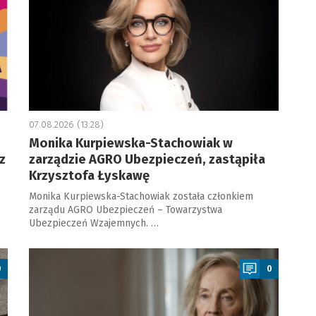
07.08.2026 (13:28)
Monika Kurpiewska-Stachowiak w
z
zarządzie AGRO Ubezpieczeń, zastąpiła
Krzysztofa Łyskawę
Monika Kurpiewska-Stachowiak została członkiem
zarządu AGRO Ubezpieczeń – Towarzystwa
Ubezpieczeń Wzajemnych. …
a
0
0