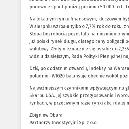
ponownie spadł poniżej poziomu 50 000 pkt., tr
Na lokalnym rynku finansowym, kluczowym była
W sierpniu wzrosła tylko o 7,7% rok do roku, zn
Stopa bezrobocia pozostała na niezmienionym
już polski rynek długu, dlatego ceny obligacji
walutowy. Złoty nieznacznie się osłabił do 2,
w dniu dzisiejszym, Rada Polityki Pieniężnej 
Dziś, po dodatnim otwarciu, indeksy na Warsz
południe i WIG20 balansuje obecnie wokół pozi
Najważniejszym czynnikiem wpływającym na gl
Skarbu USA. Jej szybkie przegłosowanie i wpr
rynkach, w przeciwnym razie rynki akcji dalej
Zbigniew Obara
Partnerzy Inwestycyjni Sp. z o.o.