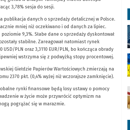
acąc 3,78% sesja do sesji.
 publikacja danych o sprzedaży detalicznej w Polsce.
acznie mniej niż oczekiwano i od danych za lipiec.
 poziomie 9,3%. Słabe dane o sprzedaży dyskontował
 pozostały stabilne. Zareagował natomiast rynek
2550 USD/PLN oraz 3,3110 EUR/PLN, bo kończąca obrady
najpewniej wstrzyma się z podwyżką stopy procentowej.
awskiej Giełdzie Papierów Wartościowych zmierzają na
omu 2370 pkt. (0,4% wyżej niż wczorajsze zamknięcie).
obalne rynki finansowe będą losy ustawy o pomocy
owadzenie w życie może przywrócić optymizm na
 mogą pogrążać się w marazmie.