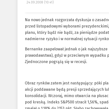
24.09.2008 (10:41)
Na nowo jednak rozgorzała dyskusja o zasadność
przed listopadowymi wyborami prezydenckimi,
planu, który bądź nie bądź, za pieniądze poda
nadmierne ryzyko i w normalnej sytuacji rynk
Bernanke zaapelował jednak o jak najszybsz
prawodawstwa), gdyż w przeciwnym wypadku p
Zjednoczone pogrążą się w recesji.
Obraz rynków zatem jest następujący: póki pl
akcji poddawane będą presji sprzedających l
konsolidacji. Wczoraj, mimo otwarcia na plusac
pod kreską. Indeks S&P500 stracił 1,56%, spad
zmalał o 1,18% do 2153 pkt. Słabo zachowywała 