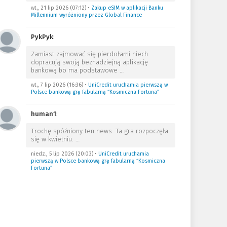
wt., 21 lip 2026 (07:12)
•
Zakup eSIM w aplikacji Banku
Millennium wyróżniony przez Global Finance
PykPyk
:
Zamiast zajmować się pierdołami niech
dopracują swoją beznadziejną aplikację
bankową bo ma podstawowe
…
wt., 7 lip 2026 (16:36)
•
UniCredit uruchamia pierwszą w
Polsce bankową grę fabularną “Kosmiczna Fortuna”
human1
:
Trochę spóźniony ten news. Ta gra rozpoczęła
się w kwietniu.
…
niedz., 5 lip 2026 (20:03)
•
UniCredit uruchamia
pierwszą w Polsce bankową grę fabularną “Kosmiczna
Fortuna”