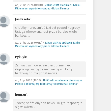
wt., 21 lip 2026 (07:30)
•
Zakup eSIM w aplikacji Banku
Millennium wyróżniony przez Global Finance
Jas Fasola
:
chciałbym zrozumieć jaki był powód nagrody.
Usługa oferowana jest przez bardzo wiele
banków.
…
wt., 21 lip 2026 (07:12)
•
Zakup eSIM w aplikacji Banku
Millennium wyróżniony przez Global Finance
PykPyk
:
Zamiast zajmować się pierdołami niech
dopracują swoją beznadziejną aplikację
bankową bo ma podstawowe
…
wt., 7 lip 2026 (16:36)
•
UniCredit uruchamia pierwszą w
Polsce bankową grę fabularną “Kosmiczna Fortuna”
human1
:
Trochę spóźniony ten news. Ta gra rozpoczęła
się w kwietniu.
…