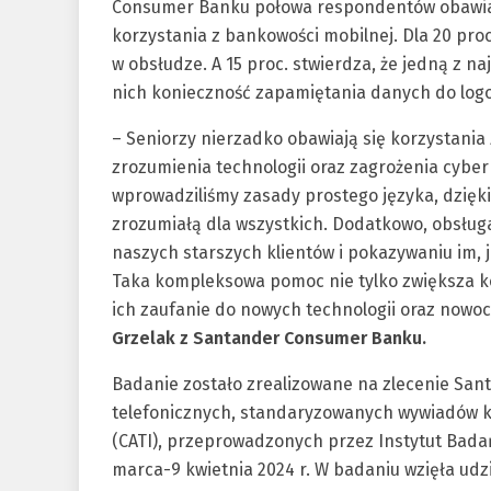
Consumer Banku połowa respondentów obawia s
korzystania z bankowości mobilnej. Dla 20 pr
w obsłudze. A 15 proc. stwierdza, że jedną z n
nich konieczność zapamiętania danych do logo
– Seniorzy nierzadko obawiają się korzystania
zrozumienia technologii oraz zagrożenia cybe
wprowadziliśmy zasady prostego języka, dzię
zrozumiałą dla wszystkich. Dodatkowo, obsług
naszych starszych klientów i pokazywaniu im,
Taka kompleksowa pomoc nie tylko zwiększa ko
ich zaufanie do nowych technologii oraz now
Grzelak z Santander Consumer Banku.
Badanie zostało zrealizowane na zlecenie S
telefonicznych, standaryzowanych wywiadów
(CATI), przeprowadzonych przez Instytut Bada
marca-9 kwietnia 2024 r. W badaniu wzięła udz