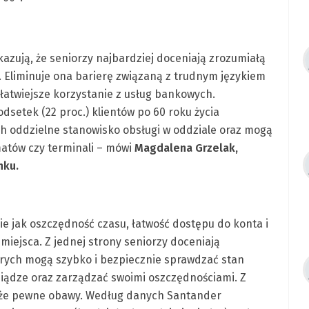
azują, że seniorzy najbardziej doceniają zrozumiałą
Eliminuje ona barierę związaną z trudnym językiem
atwiejsze korzystanie z usług bankowych.
etek (22 proc.) klientów po 60 roku życia
ich oddzielne stanowisko obsługi w oddziale oraz mogą
atów czy terminali – mówi
Magdalena Grzelak,
nku.
ie jak oszczędność czasu, łatwość dostępu do konta i
miejsca. Z jednej strony seniorzy doceniają
tórych mogą szybko i bezpiecznie sprawdzać stan
niądze oraz zarządzać swoimi oszczędnościami. Z
akże pewne obawy. Według danych Santander