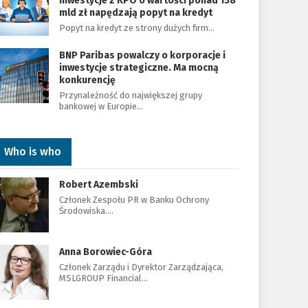
Inwestycje z KPO o wartości ponad 158
mld zł napędzają popyt na kredyt
Popyt na kredyt ze strony dużych firm…
BNP Paribas powalczy o korporacje i
inwestycje strategiczne. Ma mocną
konkurencję
Przynależność do największej grupy
bankowej w Europie…
Who is who
Robert Azembski
Członek Zespołu PR w Banku Ochrony
Środowiska.…
Anna Borowiec-Góra
Członek Zarządu i Dyrektor Zarządzająca,
MSLGROUP Financial…