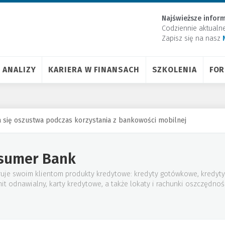
Najświeższe inform
Codziennie aktualn
Zapisz się na nasz
ANALIZY
KARIERA W FINANSACH
SZKOLENIA
FO
a się oszustwa podczas korzystania z bankowości mobilnej
sumer Bank
je swoim klientom produkty kredytowe: kredyty gotówkowe, kredyty
mit odnawialny, karty kredytowe, a także lokaty i rachunki oszczędno