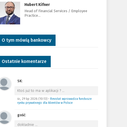
Hubert Kifner
Head of Financial Services / Employee
Practice…
O tym mówią bankowcy
Ostatnie komentarze
SK
:
Ktoś już to ma w aplikacji ?
…
śr., 29 lip 2026 (10:13)
•
Revolut wprowadza fundusze
rynku prywatnego dla klientów w Polsce
gość
:
dokładnie
…