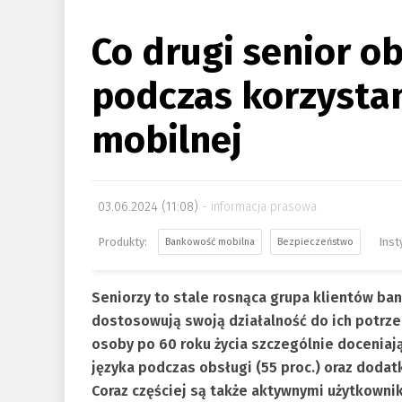
Co drugi senior o
podczas korzysta
mobilnej
03.06.2024 (11:08)
informacja prasowa
Bankowość mobilna
Bezpieczeństwo
Seniorzy to stale rosnąca grupa klientów ban
dostosowują swoją działalność do ich potrz
osoby po 60 roku życia szczególnie doceniaj
języka podczas obsługi (55 proc.) oraz doda
Coraz częściej są także aktywnymi użytkowni