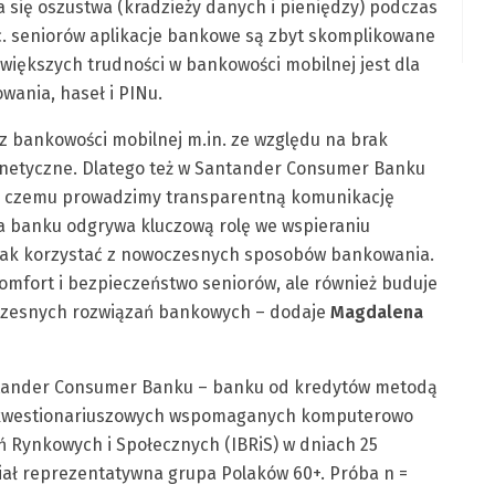
ię oszustwa (kradzieży danych i pieniędzy) podczas
oc. seniorów aplikacje bankowe są zbyt skomplikowane
ajwiększych trudności w bankowości mobilnej jest dla
wania, haseł i PINu.
 z bankowości mobilnej m.in. ze względu na brak
rnetyczne. Dlatego też w Santander Consumer Banku
ki czemu prowadzimy transparentną komunikację
a banku odgrywa kluczową rolę we wspieraniu
 jak korzystać z nowoczesnych sposobów bankowania.
mfort i bezpieczeństwo seniorów, ale również buduje
oczesnych rozwiązań bankowych – dodaje
Magdalena
antander Consumer Banku – banku od kredytów metodą
 kwestionariuszowych wspomaganych komputerowo
ń Rynkowych i Społecznych (IBRiS) w dniach 25
iał reprezentatywna grupa Polaków 60+. Próba n =