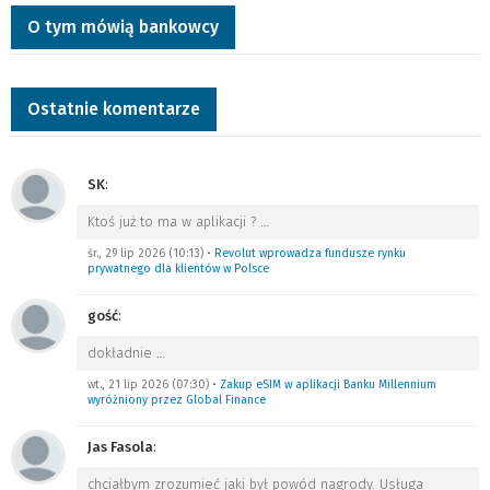
O tym mówią bankowcy
Ostatnie komentarze
SK
:
Ktoś już to ma w aplikacji ?
…
śr., 29 lip 2026 (10:13)
•
Revolut wprowadza fundusze rynku
prywatnego dla klientów w Polsce
gość
:
dokładnie
…
wt., 21 lip 2026 (07:30)
•
Zakup eSIM w aplikacji Banku Millennium
wyróżniony przez Global Finance
Jas Fasola
:
chciałbym zrozumieć jaki był powód nagrody. Usługa