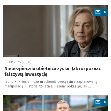
a
0
06.08.2026 (20:37)
Niebezpieczna obietnica zysku. Jak rozpoznać
fałszywą inwestycję
Jedno kliknięcie może uruchomić precyzyjnie zaplanowaną
manipulację. Historia 72-letniej Heleny pokazuje, jak …
a
0