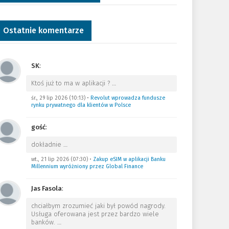
Ostatnie komentarze
SK
:
Ktoś już to ma w aplikacji ?
…
śr., 29 lip 2026 (10:13)
•
Revolut wprowadza fundusze
rynku prywatnego dla klientów w Polsce
gość
:
dokładnie
…
wt., 21 lip 2026 (07:30)
•
Zakup eSIM w aplikacji Banku
Millennium wyróżniony przez Global Finance
Jas Fasola
:
chciałbym zrozumieć jaki był powód nagrody.
Usługa oferowana jest przez bardzo wiele
banków.
…