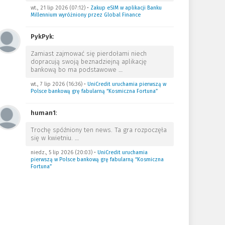
wt., 21 lip 2026 (07:12)
•
Zakup eSIM w aplikacji Banku
Millennium wyróżniony przez Global Finance
PykPyk
:
Zamiast zajmować się pierdołami niech
dopracują swoją beznadziejną aplikację
bankową bo ma podstawowe
…
wt., 7 lip 2026 (16:36)
•
UniCredit uruchamia pierwszą w
Polsce bankową grę fabularną “Kosmiczna Fortuna”
human1
:
Trochę spóźniony ten news. Ta gra rozpoczęła
się w kwietniu.
…
niedz., 5 lip 2026 (20:03)
•
UniCredit uruchamia
pierwszą w Polsce bankową grę fabularną “Kosmiczna
Fortuna”