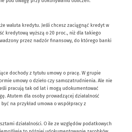
mie pod uwagę przy dokonywaniu obliczeń.
e waluta kredytu. Jeśli chcesz zaciągnąć kredyt w
ć kredytową wyższą o 20 proc., niż dla takiego
adzony przez nadzór finansowy, do którego banki
ące dochody z tytułu umowy o pracę. W grupie
ormie umowy o dzieło czy samozatrudnienia. Ale nie
Jeśli pracują tak od lat i mogą udokumentować
ę. Atutem dla osoby prowadzącej działalność
 być na przykład umowa o współpracy z
ztami działalności. O ile ze względów podatkowych
uniemożliwia to później udokumentowanie zarobków.