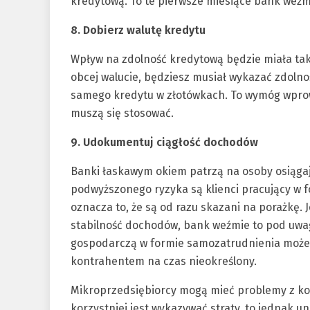
kredytową. To te pierwsze miesiące bank weź
8. Dobierz walutę kredytu
Wpływ na zdolność kredytową będzie miała takż
obcej walucie, będziesz musiał wykazać zdolnoś
samego kredytu w złotówkach. To wymóg wprow
muszą się stosować.
9. Udokumentuj ciągłość dochodów
Banki łaskawym okiem patrzą na osoby osiągaj
podwyższonego ryzyka są klienci pracujący w f
oznacza to, że są od razu skazani na porażkę. 
stabilność dochodów, bank weźmie to pod uwag
gospodarczą w formie samozatrudnienia może
kontrahentem na czas nieokreślony.
Mikroprzedsiębiorcy mogą mieć problemy z kos
korzystniej jest wykazywać straty, to jednak 