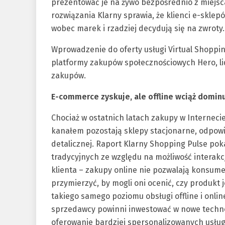
prezentować je na żywo bezpośrednio z miejs
rozwiązania Klarny sprawia, że klienci e-sklep
wobec marek i rzadziej decydują się na zwroty.
Wprowadzenie do oferty usługi Virtual Shoppin
platformy zakupów społecznościowych Hero, li
zakupów.
E-commerce zyskuje, ale offline wciąż domin
Chociaż w ostatnich latach zakupy w Interneci
kanałem pozostają sklepy stacjonarne, odpowi
detalicznej. Raport Klarny Shopping Pulse po
tradycyjnych ze względu na możliwość interakc
klienta – zakupy online nie pozwalają konsum
przymierzyć, by mogli oni ocenić, czy produkt j
takiego samego poziomu obsługi offline i onli
sprzedawcy powinni inwestować w nowe technol
oferowanie bardziej spersonalizowanych usłu