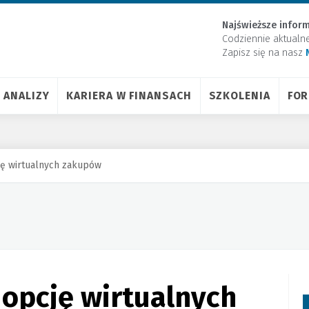
Najświeższe inform
Codziennie aktualn
Zapisz się na nasz
ANALIZY
KARIERA W FINANSACH
SZKOLENIA
FO
ję wirtualnych zakupów
opcję wirtualnych