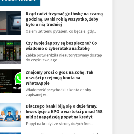
Rząd radzi trzymać gotówkę na czarną
godzinę. Banki robią wszystko, żeby
było o nią trudniej
Osiem lat temu pytałem, co będzie, gdy…
Czy twoje żappsy są bezpieczne? Co
wiadomo o cyberataku na Żabkę
Żabka potwierdziła nieautoryzowany dostęp
do części swojego…
Znajomy prosi o głos na Zofię. Tak
oszuści przejmują konta na
WhatsAppie
Wiadomość przychodzi z konta osoby
zapisanej w…
Dlaczego banki biją się o duże firmy.
Inwestycje z KPO o wartości ponad 158
mld zł napędzają popyt na kredyt
Popyt na kredyt ze strony dużych firm…