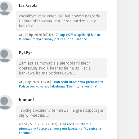
Jas Fasola
:
chciałbym zrozumieć jaki był powód nagrody.
Usługa oferowana jest przez bardzo wiele
banków.
…
wt., 21 lip 2026 (07:12)
•
Zakup eSIM w aplikacji Banku
Millennium wyróżniony przez Global Finance
PykPyk
:
Zamiast zajmować się pierdołami niech
dopracują swoją beznadziejną aplikację
bankową bo ma podstawowe
…
wt., 7 lip 2026 (16:36)
•
UniCredit uruchamia pierwszą w
Polsce bankową grę fabularną “Kosmiczna Fortuna”
human1
:
Trochę spóźniony ten news. Ta gra rozpoczęła
się w kwietniu.
…
niedz., 5 lip 2026 (20:03)
•
UniCredit uruchamia
pierwszą w Polsce bankową grę fabularną “Kosmiczna
Fortuna”