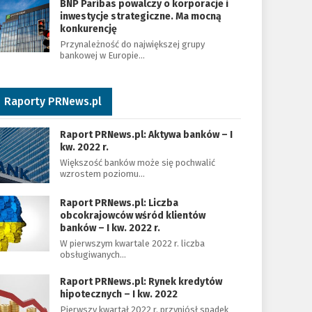
BNP Paribas powalczy o korporacje i
inwestycje strategiczne. Ma mocną
konkurencję
Przynależność do największej grupy
bankowej w Europie…
Raporty PRNews.pl
Raport PRNews.pl: Aktywa banków – I
kw. 2022 r.
Większość banków może się pochwalić
wzrostem poziomu…
Raport PRNews.pl: Liczba
obcokrajowców wśród klientów
banków – I kw. 2022 r.
W pierwszym kwartale 2022 r. liczba
obsługiwanych…
Raport PRNews.pl: Rynek kredytów
hipotecznych – I kw. 2022
Pierwszy kwartał 2022 r. przyniósł spadek