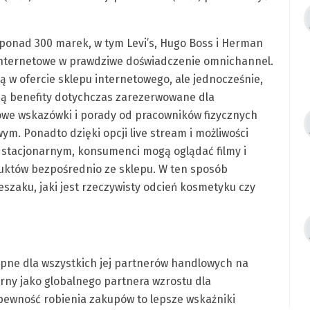
 ponad 300 marek, w tym Levi’s, Hugo Boss i Herman
y internetowe w prawdziwe doświadczenie omnichannel.
w ofercie sklepu internetowego, ale jednocześnie,
ją benefity dotychczas zarezerwowane dla
owe wskazówki i porady od pracowników fizycznych
m. Ponadto dzięki opcji live stream i możliwości
 stacjonarnym, konsumenci mogą oglądać filmy i
duktów bezpośrednio ze sklepu. W ten sposób
ieszaku, jaki jest rzeczywisty odcień kosmetyku czy
ępne dla wszystkich jej partnerów handlowych na
arny jako globalnego partnera wzrostu dla
pewność robienia zakupów to lepsze wskaźniki