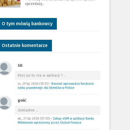
sprzedaży…
O tym mówią bankowcy
Ostatnie komentarze
SK
:
Ktoś już to ma w aplikacji ?
…
śr., 29 lip 2026 (10:13)
•
Revolut wprowadza fundusze
rynku prywatnego dla klientów w Polsce
gość
:
dokładnie
…
wt., 21 lip 2026 (07:30)
•
Zakup eSIM w aplikacji Banku
Millennium wyróżniony przez Global Finance