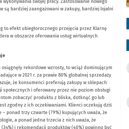
ca wykonywania swojej pracy. Zastosowanie nowego
ów są bardziej zaangażowani w zakupy, bardziej lojalni
g to efekt ubiegłorocznego przejęcia przez Klarnę
dera w obszarze oferowania usług wirtualnych
uje
e osiągnęły rekordowe wzrosty, to wciąż dominującym
adające w 2021 r. za prawie 80% globalnej sprzedaży
kazuje, że konsumenci preferują zakupy w sklepach
ji społecznych i oferowany przez nie poziom obsługi
entom zobaczyć produktu z bliska, dotknąć go lub
est zgodny z ich oczekiwaniami. Klienci oczekują dziś
ne – ponad trzy czwarte (79%) kupujących uważa, że
ogie, a ponad jedna trzecia z nich uważa, że
g (34%) i rekomendacji produktów (40%) powinno być