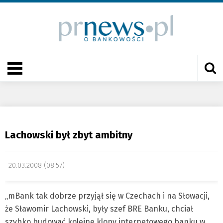
Lachowski był zbyt ambitny
20.03.2008 (08:57)
„mBank tak dobrze przyjął się w Czechach i na Słowacji,
że Sławomir Lachowski, były szef BRE Banku, chciał
szybko budować kolejne klony internetowego banku w