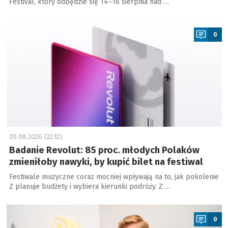
Festival, który odbędzie się 14–16 sierpnia nad …
a
0
05.08.2026 (22:12)
Badanie Revolut: 85 proc. młodych Polaków
zmieniłoby nawyki, by kupić bilet na festiwal
Festiwale muzyczne coraz mocniej wpływają na to, jak pokolenie
Z planuje budżety i wybiera kierunki podróży. Z …
a
0