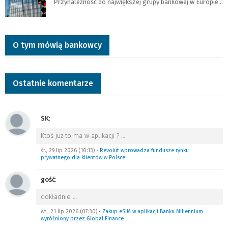
Przynależność do największej grupy bankowej w Europie…
O tym mówią bankowcy
Ostatnie komentarze
SK
:
Ktoś już to ma w aplikacji ?
…
śr., 29 lip 2026 (10:13)
•
Revolut wprowadza fundusze rynku
prywatnego dla klientów w Polsce
gość
:
dokładnie
…
wt., 21 lip 2026 (07:30)
•
Zakup eSIM w aplikacji Banku Millennium
wyróżniony przez Global Finance