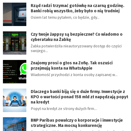
Rząd radzi trzymać gotówkę na czarną godzinę.
Banki robią wszystko, żeby było o nią trudniej
Osiem lat temu pytałem, co będzie, gdy…
Czy twoje żappsy są bezpieczne? Co wiadomo o
cyberataku na Żabkę
Żabka potwierdziła nieautoryzowany dostęp do części
swojego…
Znajomy prosi o głos na Zofię. Tak oszuści
przejmują konta na WhatsAppie
Wiadomość przychodzi z konta osoby zapisanej w…
Dlaczego banki biją się o duże firmy. Inwestycje z
KPO o wartości ponad 158 mld zł napędzają popyt
na kredyt
Popyt na kredyt ze strony dużych firm…
BNP Paribas powalczy o korporacje i inwestycje
strategiczne. Ma mocną konkurencję