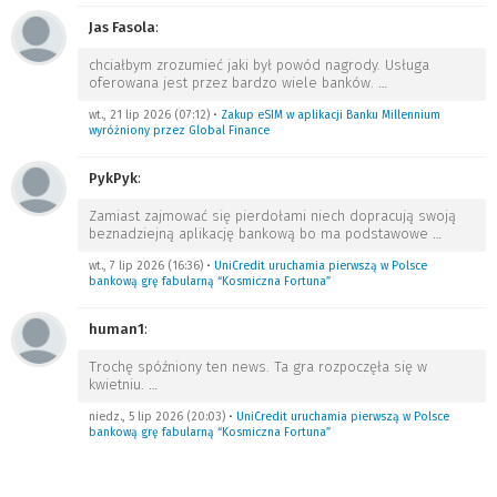
Jas Fasola
:
chciałbym zrozumieć jaki był powód nagrody. Usługa
oferowana jest przez bardzo wiele banków.
…
wt., 21 lip 2026 (07:12)
•
Zakup eSIM w aplikacji Banku Millennium
wyróżniony przez Global Finance
PykPyk
:
Zamiast zajmować się pierdołami niech dopracują swoją
beznadziejną aplikację bankową bo ma podstawowe
…
wt., 7 lip 2026 (16:36)
•
UniCredit uruchamia pierwszą w Polsce
bankową grę fabularną “Kosmiczna Fortuna”
human1
:
Trochę spóźniony ten news. Ta gra rozpoczęła się w
kwietniu.
…
niedz., 5 lip 2026 (20:03)
•
UniCredit uruchamia pierwszą w Polsce
bankową grę fabularną “Kosmiczna Fortuna”