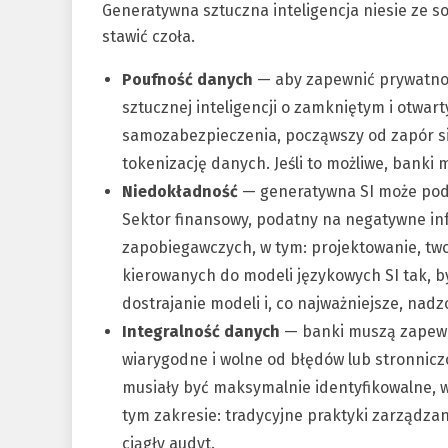
Generatywna sztuczna inteligencja niesie ze 
stawić czoła.
Poufność danych
— aby zapewnić prywatnoś
sztucznej inteligencji o zamkniętym i otwa
samozabezpieczenia, począwszy od zapór si
tokenizację danych. Jeśli to możliwe, bank
Niedokładność
— generatywna SI może podl
Sektor finansowy, podatny na negatywne in
zapobiegawczych, w tym: projektowanie, two
kierowanych do modeli językowych SI tak, b
dostrajanie modeli i, co najważniejsze, nadzó
Integralność danych
— banki muszą zapewn
wiarygodne i wolne od błędów lub stronnic
musiały być maksymalnie identyfikowalne, 
tym zakresie: tradycyjne praktyki zarządzan
ciągły audyt.