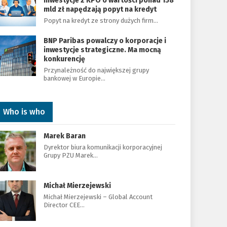
Inwestycje z KPO o wartości ponad 158
mld zł napędzają popyt na kredyt
Popyt na kredyt ze strony dużych firm…
BNP Paribas powalczy o korporacje i
inwestycje strategiczne. Ma mocną
konkurencję
Przynależność do największej grupy
bankowej w Europie…
Who is who
Marek Baran
Dyrektor biura komunikacji korporacyjnej
Grupy PZU Marek…
Michał Mierzejewski
Michał Mierzejewski – Global Account
Director CEE…