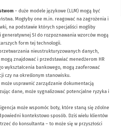
ustwom
– duże modele językowe (LLM) mogą być
ństwa. Mogłyby one m.in. reagować na zagrożenia i
ki, na podstawie których specjaliści mogliby
i generatywnej SI do rozpoznawania wzorców mogą
arszych form tej technologii.
 przetwarzania nieustrukturyzowanych danych,
cji mogą znajdować i przedstawiać menedżerom HR
go wykształcenia bankowego, mogą zaoferować
ji czy na określonym stanowisku.
ja może usprawnić zarządzanie dokumentacją
zując dane, może sygnalizować potencjalne ryzyka i
ligencja może wspomóc boty, które staną się zdolne
dpowiedni kontekstowo sposób. Dziś wielu klientów
rzeć do konsultanta – to może się w przyszłości