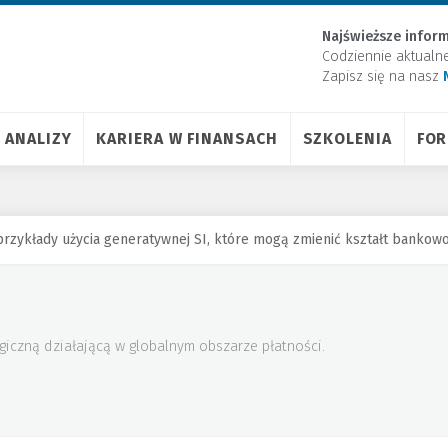
Najświeższe inform
Codziennie aktualn
Zapisz się na nasz
ANALIZY
KARIERA W FINANSACH
SZKOLENIA
FO
rzykłady użycia generatywnej SI, które mogą zmienić kształt bankowo
giczną działającą w globalnym obszarze płatności.