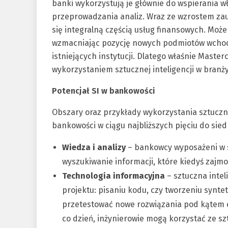
banki wykorzystują je głównie do wspierania 
przeprowadzania analiz. Wraz ze wzrostem zau
się integralną częścią usług finansowych. Moż
wzmacniając pozycję nowych podmiotów wchodz
istniejących instytucji. Dlatego właśnie Maste
wykorzystaniem sztucznej inteligencji w branż
Potencjał SI w bankowości
Obszary oraz przykłady wykorzystania sztuczne
bankowości w ciągu najbliższych pięciu do sie
Wiedza i analizy
– bankowcy wyposażeni w s
wyszukiwanie informacji, które kiedyś zajmo
Technologia informacyjna
– sztuczna inte
projektu: pisaniu kodu, czy tworzeniu syn
przetestować nowe rozwiązania pod kątem 
co dzień, inżynierowie mogą korzystać ze s