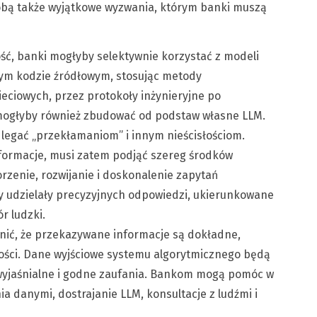
sobą także wyjątkowe wyzwania, którym banki muszą
ć, banki mogłyby selektywnie korzystać z modeli
rtym kodzie źródłowym, stosując metody
eciowych, przez protokoły inżynieryjne po
i mogłyby również zbudować od podstaw własne LLM.
egać „przekłamaniom” i innym nieścisłościom.
formacje, musi zatem podjąć szereg środków
rzenie, rozwijanie i doskonalenie zapytań
y udzielały precyzyjnych odpowiedzi, ukierunkowane
r ludzki.
ić, że przekazywane informacje są dokładne,
zości. Dane wyjściowe systemu algorytmicznego będą
wyjaśnialne i godne zaufania. Bankom mogą pomóc w
ia danymi, dostrajanie LLM, konsultacje z ludźmi i