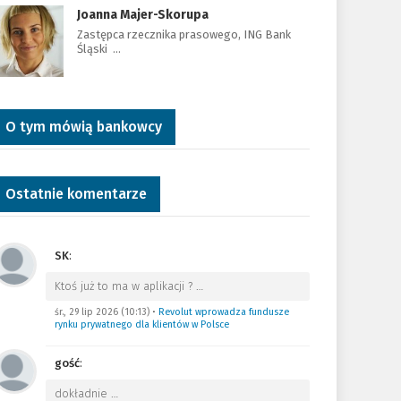
Joanna Majer-Skorupa
Zastępca rzecznika prasowego, ING Bank
Śląski …
O tym mówią bankowcy
Ostatnie komentarze
SK
:
Ktoś już to ma w aplikacji ?
…
śr., 29 lip 2026 (10:13)
•
Revolut wprowadza fundusze
rynku prywatnego dla klientów w Polsce
gość
:
dokładnie
…