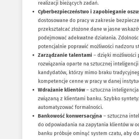
realizacji bieżących zadań.
Cyberbezpieczeństwo i zapobieganie osz
dostosowane do pracy w zakresie bezpiecze
przekształcać złożone dane w jasne wskazów
podejmować adekwatne działania. Zdolnośc
potencjalnie poprawić możliwości nadzoru st
Zarządzanie talentami
– dzięki możliwości
rozwiązania oparte na sztucznej inteligen
kandydatów, którzy mimo braku tradycyjne
kompetencje cenne w pracy w danej instytuc
Wdrażanie klientów
– sztuczna inteligenc
związaną z klientami banku. Szybko syntety
automatyzować formalności.
Bankowość konwersacyjna
– sztuczna inte
do odpowiadania na zapytania klientów w o
banku próbuje ominąć system czatu, aby dot