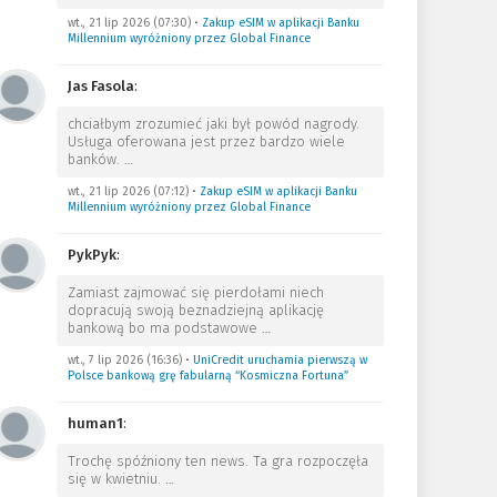
wt., 21 lip 2026 (07:30)
•
Zakup eSIM w aplikacji Banku
Millennium wyróżniony przez Global Finance
Jas Fasola
:
chciałbym zrozumieć jaki był powód nagrody.
Usługa oferowana jest przez bardzo wiele
banków.
…
wt., 21 lip 2026 (07:12)
•
Zakup eSIM w aplikacji Banku
Millennium wyróżniony przez Global Finance
PykPyk
:
Zamiast zajmować się pierdołami niech
dopracują swoją beznadziejną aplikację
bankową bo ma podstawowe
…
wt., 7 lip 2026 (16:36)
•
UniCredit uruchamia pierwszą w
Polsce bankową grę fabularną “Kosmiczna Fortuna”
human1
:
Trochę spóźniony ten news. Ta gra rozpoczęła
się w kwietniu.
…