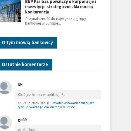
BNP Paribas powalczy o korporacje i
inwestycje strategiczne. Ma mocną
konkurencję
Przynależność do największej grupy
bankowej w Europie…
O tym mówią bankowcy
Ostatnie komentarze
SK
:
Ktoś już to ma w aplikacji ?
…
śr., 29 lip 2026 (10:13)
•
Revolut wprowadza fundusze
rynku prywatnego dla klientów w Polsce
gość
:
dokładnie
…