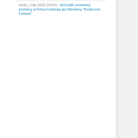
niedz., 5 lip 2026 (20:03)
•
UniCredit uruchamia
pierwszą w Polsce bankową grę fabularną “Kosmiczna
Fortuna”