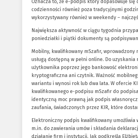
Oznacza to, że e-podpis który dopasowuje się d
codzienności również poza tradycyjnymi godzina
wykorzystywany również w weekendy – najczęści
Największa aktywność w ciągu tygodnia przyp
poniedziałki i piątki dokumenty są podpisywan
Mobilny, kwalifikowany mSzafir, wprowadzony n
usługą dostępną w pełni online. Do uzyskania
użytkownika poprzez jego bankowość elektroni
kryptograficzna ani czytnik. Ważność mobilne
wariantu i wynosi rok lub dwa lata. W ofercie 
kwalifikowanego e-podpisu mSzafir do podpis
identyczną moc prawną jak podpis własnoręczny
zaufania, świadczonych przez KIR, które dostar
Elektroniczny podpis kwalifikowany umożliwia 
m.in. do zawierania umów i składania deklara
działanie firm i instytucji. Jak podkreśla Elżbi