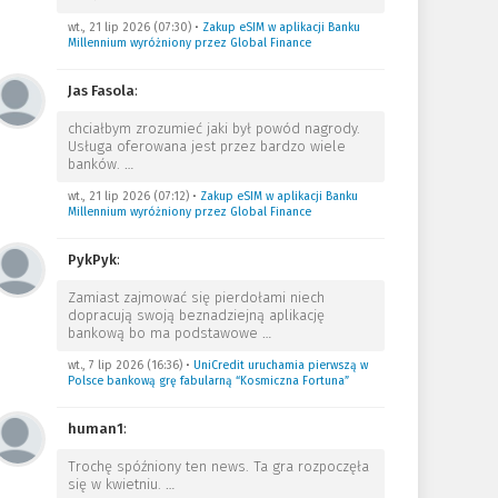
wt., 21 lip 2026 (07:30)
•
Zakup eSIM w aplikacji Banku
Millennium wyróżniony przez Global Finance
Jas Fasola
:
chciałbym zrozumieć jaki był powód nagrody.
Usługa oferowana jest przez bardzo wiele
banków.
…
wt., 21 lip 2026 (07:12)
•
Zakup eSIM w aplikacji Banku
Millennium wyróżniony przez Global Finance
PykPyk
:
Zamiast zajmować się pierdołami niech
dopracują swoją beznadziejną aplikację
bankową bo ma podstawowe
…
wt., 7 lip 2026 (16:36)
•
UniCredit uruchamia pierwszą w
Polsce bankową grę fabularną “Kosmiczna Fortuna”
human1
:
Trochę spóźniony ten news. Ta gra rozpoczęła
się w kwietniu.
…