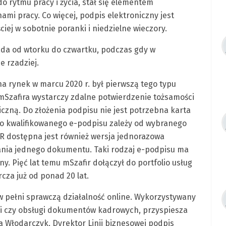
o rytmu pracy i życia, stał się elementem
mi pracy. Co więcej, podpis elektroniczny jest
ej w sobotnie poranki i niedzielne wieczory.
ada od wtorku do czwartku, podczas gdy w
e rzadziej.
a rynek w marcu 2020 r. był pierwszą tego typu
 mSzafira wystarczy zdalne potwierdzenie tożsamości
czną. Do złożenia podpisu nie jest potrzebna karta
go kwalifikowanego e-podpisu zależy od wybranego
KIR dostępna jest również wersja jednorazowa
ania jednego dokumentu. Taki rodzaj e-podpisu ma
. Pięć lat temu mSzafir dołączył do portfolio usług
cza już od ponad 20 lat.
w pełni sprawczą działalność online. Wykorzystywany
cji czy obsługi dokumentów kadrowych, przyspiesza
eta Włodarczyk, Dyrektor Linii biznesowej podpis