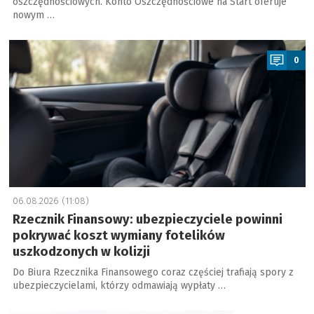
oszczędnościowych. Konto Oszczędnościowe na Start oferuje
nowym …
a
0
06.08.2026 (11:08)
Rzecznik Finansowy: ubezpieczyciele powinni
pokrywać koszt wymiany fotelików
uszkodzonych w kolizji
Do Biura Rzecznika Finansowego coraz częściej trafiają spory z
ubezpieczycielami, którzy odmawiają wypłaty …
a