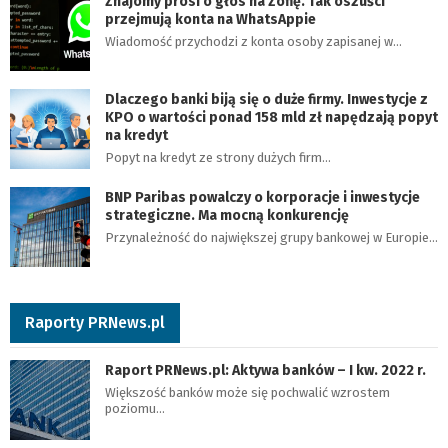
Znajomy prosi o głos na Zofię. Tak oszuści
przejmują konta na WhatsAppie
Wiadomość przychodzi z konta osoby zapisanej w…
Dlaczego banki biją się o duże firmy. Inwestycje z
KPO o wartości ponad 158 mld zł napędzają popyt
na kredyt
Popyt na kredyt ze strony dużych firm…
BNP Paribas powalczy o korporacje i inwestycje
strategiczne. Ma mocną konkurencję
Przynależność do największej grupy bankowej w Europie…
Raporty PRNews.pl
Raport PRNews.pl: Aktywa banków – I kw. 2022 r.
Większość banków może się pochwalić wzrostem
poziomu…