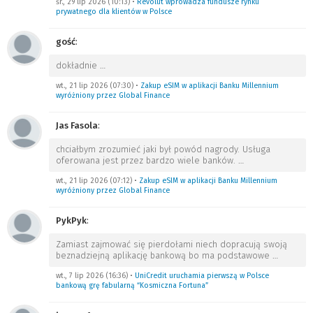
śr., 29 lip 2026 (10:13)
•
Revolut wprowadza fundusze rynku
prywatnego dla klientów w Polsce
gość
:
dokładnie
…
wt., 21 lip 2026 (07:30)
•
Zakup eSIM w aplikacji Banku Millennium
wyróżniony przez Global Finance
Jas Fasola
:
chciałbym zrozumieć jaki był powód nagrody. Usługa
oferowana jest przez bardzo wiele banków.
…
wt., 21 lip 2026 (07:12)
•
Zakup eSIM w aplikacji Banku Millennium
wyróżniony przez Global Finance
PykPyk
:
Zamiast zajmować się pierdołami niech dopracują swoją
beznadziejną aplikację bankową bo ma podstawowe
…
wt., 7 lip 2026 (16:36)
•
UniCredit uruchamia pierwszą w Polsce
bankową grę fabularną “Kosmiczna Fortuna”