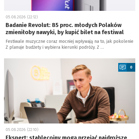
05.08.2026 (22:12)
Badanie Revolut: 85 proc. młodych Polaków
zmieniłoby nawyki, by kupić bilet na festiwal
Festiwale muzyczne coraz mocniej wpływają na to, jak pokolenie
Z planuje budżety i wybiera kierunki podróży. Z …
a
0
05.08.2026 (22:10)
Ekspert: stablecoiny mogą przejąć najdroższe