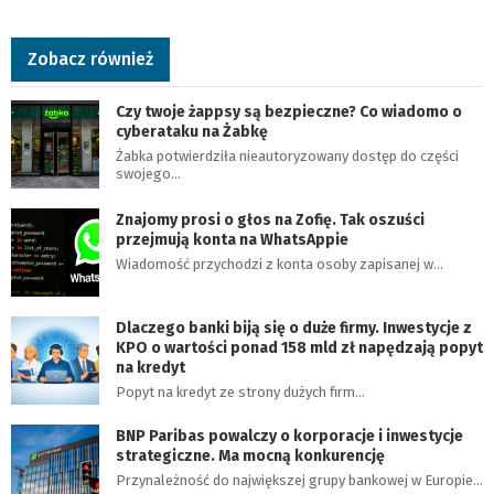
Zobacz również
Czy twoje żappsy są bezpieczne? Co wiadomo o
cyberataku na Żabkę
Żabka potwierdziła nieautoryzowany dostęp do części
swojego…
Znajomy prosi o głos na Zofię. Tak oszuści
przejmują konta na WhatsAppie
Wiadomość przychodzi z konta osoby zapisanej w…
Dlaczego banki biją się o duże firmy. Inwestycje z
KPO o wartości ponad 158 mld zł napędzają popyt
na kredyt
Popyt na kredyt ze strony dużych firm…
BNP Paribas powalczy o korporacje i inwestycje
strategiczne. Ma mocną konkurencję
Przynależność do największej grupy bankowej w Europie…