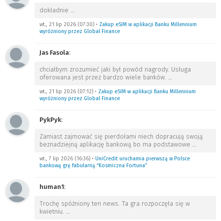
dokładnie
…
wt., 21 lip 2026 (07:30)
•
Zakup eSIM w aplikacji Banku Millennium
wyróżniony przez Global Finance
Jas Fasola
:
chciałbym zrozumieć jaki był powód nagrody. Usługa
oferowana jest przez bardzo wiele banków.
…
wt., 21 lip 2026 (07:12)
•
Zakup eSIM w aplikacji Banku Millennium
wyróżniony przez Global Finance
PykPyk
:
Zamiast zajmować się pierdołami niech dopracują swoją
beznadziejną aplikację bankową bo ma podstawowe
…
wt., 7 lip 2026 (16:36)
•
UniCredit uruchamia pierwszą w Polsce
bankową grę fabularną “Kosmiczna Fortuna”
human1
:
Trochę spóźniony ten news. Ta gra rozpoczęła się w
kwietniu.
…