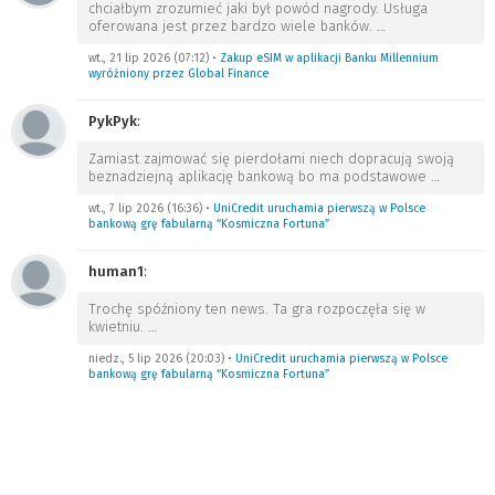
chciałbym zrozumieć jaki był powód nagrody. Usługa
oferowana jest przez bardzo wiele banków.
…
wt., 21 lip 2026 (07:12)
•
Zakup eSIM w aplikacji Banku Millennium
wyróżniony przez Global Finance
PykPyk
:
Zamiast zajmować się pierdołami niech dopracują swoją
beznadziejną aplikację bankową bo ma podstawowe
…
wt., 7 lip 2026 (16:36)
•
UniCredit uruchamia pierwszą w Polsce
bankową grę fabularną “Kosmiczna Fortuna”
human1
:
Trochę spóźniony ten news. Ta gra rozpoczęła się w
kwietniu.
…
niedz., 5 lip 2026 (20:03)
•
UniCredit uruchamia pierwszą w Polsce
bankową grę fabularną “Kosmiczna Fortuna”