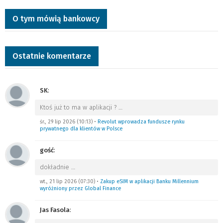
O tym mówią bankowcy
Ostatnie komentarze
SK
:
Ktoś już to ma w aplikacji ?
…
śr., 29 lip 2026 (10:13)
•
Revolut wprowadza fundusze rynku
prywatnego dla klientów w Polsce
gość
:
dokładnie
…
wt., 21 lip 2026 (07:30)
•
Zakup eSIM w aplikacji Banku Millennium
wyróżniony przez Global Finance
Jas Fasola
: