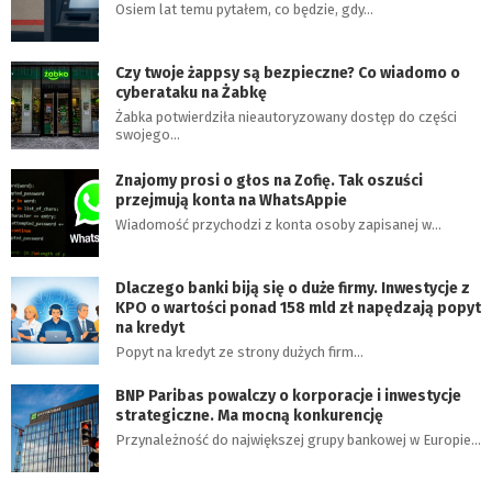
Osiem lat temu pytałem, co będzie, gdy…
Czy twoje żappsy są bezpieczne? Co wiadomo o
cyberataku na Żabkę
Żabka potwierdziła nieautoryzowany dostęp do części
swojego…
Znajomy prosi o głos na Zofię. Tak oszuści
przejmują konta na WhatsAppie
Wiadomość przychodzi z konta osoby zapisanej w…
Dlaczego banki biją się o duże firmy. Inwestycje z
KPO o wartości ponad 158 mld zł napędzają popyt
na kredyt
Popyt na kredyt ze strony dużych firm…
BNP Paribas powalczy o korporacje i inwestycje
strategiczne. Ma mocną konkurencję
Przynależność do największej grupy bankowej w Europie…