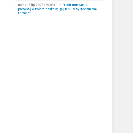
niedz., 5 lip 2026 (20:03)
•
UniCredit uruchamia
pierwszą w Polsce bankową grę fabularną “Kosmiczna
Fortuna”