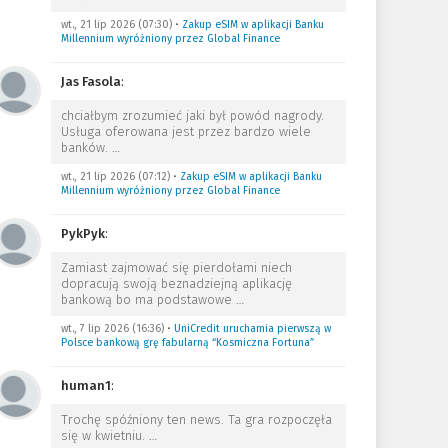
wt., 21 lip 2026 (07:30)
•
Zakup eSIM w aplikacji Banku
Millennium wyróżniony przez Global Finance
Jas Fasola
:
chciałbym zrozumieć jaki był powód nagrody.
Usługa oferowana jest przez bardzo wiele
banków.
…
wt., 21 lip 2026 (07:12)
•
Zakup eSIM w aplikacji Banku
Millennium wyróżniony przez Global Finance
PykPyk
:
Zamiast zajmować się pierdołami niech
dopracują swoją beznadziejną aplikację
bankową bo ma podstawowe
…
wt., 7 lip 2026 (16:36)
•
UniCredit uruchamia pierwszą w
Polsce bankową grę fabularną “Kosmiczna Fortuna”
human1
:
Trochę spóźniony ten news. Ta gra rozpoczęła
się w kwietniu.
…