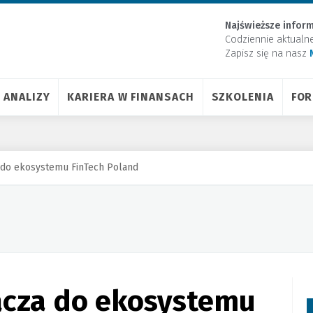
Najświeższe inform
Codziennie aktualn
Zapisz się na nasz
ANALIZY
KARIERA W FINANSACH
SZKOLENIA
FO
 do ekosystemu FinTech Poland
ącza do ekosystemu