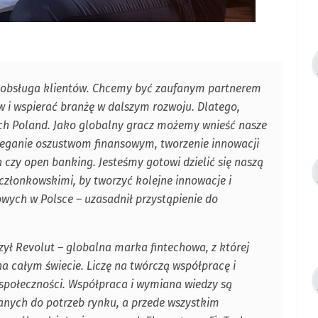
ci obsługa klientów. Chcemy być zaufanym partnerem
 i wspierać branżę w dalszym rozwoju. Dlatego,
ech Poland. Jako globalny gracz możemy wnieść nasze
ieganie oszustwom finansowym, tworzenie innowacji
czy open banking. Jesteśmy gotowi dzielić się naszą
członkowskimi, by tworzyć kolejne innowacje i
owych w Polsce – uzasadnił przystąpienie do
czył Revolut – globalna marka fintechowa, z której
a całym świecie. Liczę na twórczą współpracę i
społeczności. Współpraca i wymiana wiedzy są
nych do potrzeb rynku, a przede wszystkim