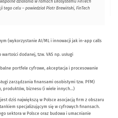
 wspólne działania w ramach Ekosystemu FinTech
i tego celu – powiedział Piotr Brewiński, FinTech
m (wykorzystanie AI/ML i innowacji jak in-app calls
wartości dodanej, tzw. VAS np. usługi
obalne portfele cyfrowe, akceptacja i procesowanie
ługi zarządzania finansami osobistymi tzw. PFM)
, produktów, biznesu (i wiele innych…)
est dziś największą w Polsce asocjacją firm z obszaru
tankiem specjalizującym się w cyfrowych finansach.
tego sektora w Polsce oraz budowa i umacnianie