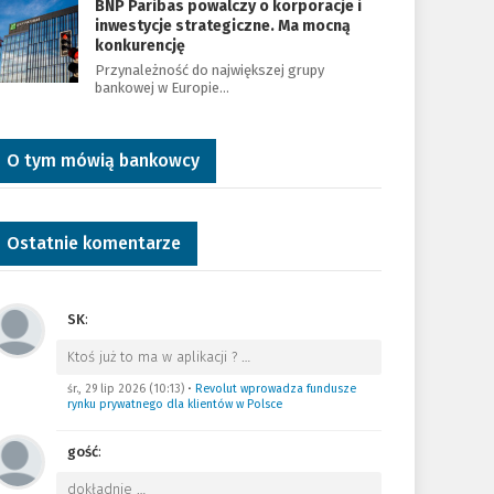
BNP Paribas powalczy o korporacje i
inwestycje strategiczne. Ma mocną
konkurencję
Przynależność do największej grupy
bankowej w Europie…
O tym mówią bankowcy
Ostatnie komentarze
SK
:
Ktoś już to ma w aplikacji ?
…
śr., 29 lip 2026 (10:13)
•
Revolut wprowadza fundusze
rynku prywatnego dla klientów w Polsce
gość
:
dokładnie
…