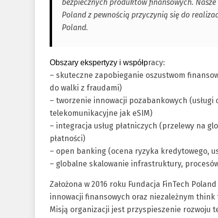
bezpiecznych produktów finansowych. Nasze
Poland z pewnością przyczynią się do realizacj
Poland.
racy:
Obszary ekspertyzy i współp
– skuteczne zapobieganie oszustwom finansowy
do walki z fraudami)
– tworzenie innowacji pozabankowych (usługi o 
telekomunikacyjne jak eSIM)
– integracja usług płatniczych (przelewy na gl
płatności)
– open banking (ocena ryzyka kredytowego, us
– globalne skalowanie infrastruktury, procesów
Założona w 2016 roku Fundacja FinTech Poland j
innowacji finansowych oraz niezależnym think 
Misją organizacji jest przyspieszenie rozwoju 