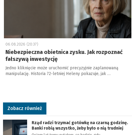
06.08.2026 (20:37)
Niebezpieczna obietnica zysku. Jak rozpoznać
fałszywą inwestycję
Jedno kliknięcie może uruchomić precyzyjnie zaplanowaną
manipulację. Historia 72-letniej Heleny pokazuje, jak …
Zobacz również
Rząd radzi trzymać gotówkę na czarną godzinę.
Banki robią wszystko, żeby było o nią trudniej
Osiem lat temu pytałem, co będzie, gdy…