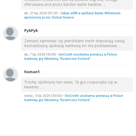
oferowana jest przez bardzo wiele banków.
…
wt., 21 lip 2026 (07:12)
•
Zakup eSIM w aplikacji Banku Millennium
wyróżniony przez Global Finance
PykPyk
:
Zamiast zajmować się pierdołami niech dopracują swoją
beznadziejną aplikację bankową bo ma podstawowe
…
wt., 7 lip 2026 (16:36)
•
UniCredit uruchamia pierwszą w Polsce
bankową grę fabularną “Kosmiczna Fortuna”
human1
:
Trochę spóźniony ten news. Ta gra rozpoczęła się w
kwietniu.
…
niedz., 5 lip 2026 (20:03)
•
UniCredit uruchamia pierwszą w Polsce
bankową grę fabularną “Kosmiczna Fortuna”