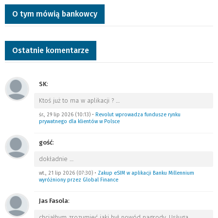
O tym mówią bankowcy
Ostatnie komentarze
SK
:
Ktoś już to ma w aplikacji ?
…
śr., 29 lip 2026 (10:13)
•
Revolut wprowadza fundusze rynku
prywatnego dla klientów w Polsce
gość
:
dokładnie
…
wt., 21 lip 2026 (07:30)
•
Zakup eSIM w aplikacji Banku Millennium
wyróżniony przez Global Finance
Jas Fasola
:
chciałbym zrozumieć jaki był powód nagrody. Usługa