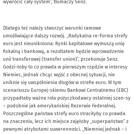
wywrócić cały system“, tłumaczy Senz.
Dlatego też należy stworzyć warunki ramowe
umożliwiające dalszy rozwój. „Radykalna re-forma strefy
euro jest nieunikniona: Rynki kapitałowe wymuszą unię
fiskalną i bankową, a rezultatem będzie wprowadzenie
unii transferowej (transfer union)“, przekonuje Senz.
Godzi-łoby to co prawda w pierwszym rzędzie w interesy
Niemiec, jednak chcąc wyjść z obecnej sytuacji, nie
uniknie się uwspólnienia długów w strefie euro. W tym
scenariuszu Europej-skiemu Bankowi Centralnemu (EBC)
przypadłaby ważna rola pożyczkodawcy ostatniej szan-sy
– podobnie jak amerykańskiej Rezerwie Federalnej.
Poszczególne państwa strefy euro straciłyby co prawda
na znaczeniu, lecz ich miejsce zajęłoby „superpaństwo“ z
pewnymi atrybutami suwerenności. „Niemniej jednak – i