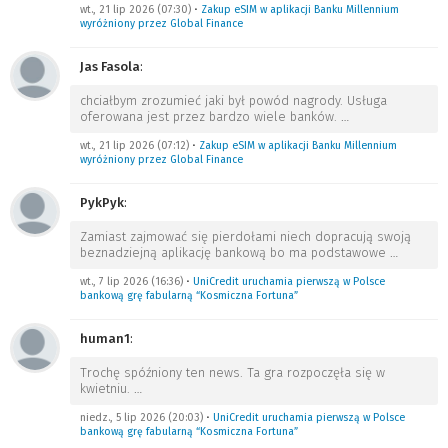
wt., 21 lip 2026 (07:30)
•
Zakup eSIM w aplikacji Banku Millennium
wyróżniony przez Global Finance
Jas Fasola
:
chciałbym zrozumieć jaki był powód nagrody. Usługa
oferowana jest przez bardzo wiele banków.
…
wt., 21 lip 2026 (07:12)
•
Zakup eSIM w aplikacji Banku Millennium
wyróżniony przez Global Finance
PykPyk
:
Zamiast zajmować się pierdołami niech dopracują swoją
beznadziejną aplikację bankową bo ma podstawowe
…
wt., 7 lip 2026 (16:36)
•
UniCredit uruchamia pierwszą w Polsce
bankową grę fabularną “Kosmiczna Fortuna”
human1
:
Trochę spóźniony ten news. Ta gra rozpoczęła się w
kwietniu.
…
niedz., 5 lip 2026 (20:03)
•
UniCredit uruchamia pierwszą w Polsce
bankową grę fabularną “Kosmiczna Fortuna”