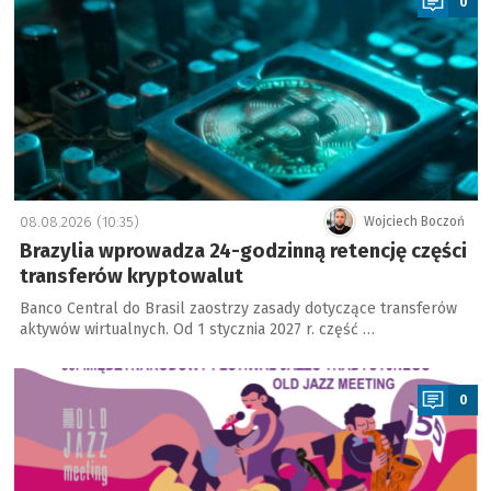
0
08.08.2026 (10:35)
Wojciech Boczoń
Brazylia wprowadza 24-godzinną retencję części
transferów kryptowalut
Banco Central do Brasil zaostrzy zasady dotyczące transferów
aktywów wirtualnych. Od 1 stycznia 2027 r. część …
a
0