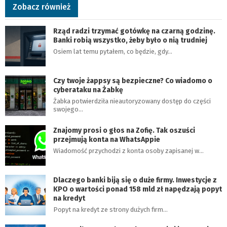
Zobacz również
Rząd radzi trzymać gotówkę na czarną godzinę.
Banki robią wszystko, żeby było o nią trudniej
Osiem lat temu pytałem, co będzie, gdy…
Czy twoje żappsy są bezpieczne? Co wiadomo o
cyberataku na Żabkę
Żabka potwierdziła nieautoryzowany dostęp do części
swojego…
Znajomy prosi o głos na Zofię. Tak oszuści
przejmują konta na WhatsAppie
Wiadomość przychodzi z konta osoby zapisanej w…
Dlaczego banki biją się o duże firmy. Inwestycje z
KPO o wartości ponad 158 mld zł napędzają popyt
na kredyt
Popyt na kredyt ze strony dużych firm…