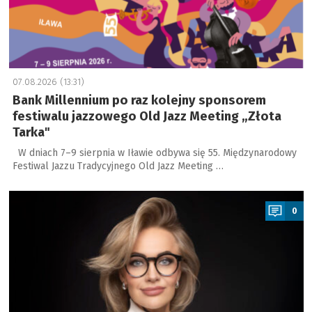
07.08.2026 (13:31)
Bank Millennium po raz kolejny sponsorem
festiwalu jazzowego Old Jazz Meeting „Złota
Tarka"
W dniach 7–9 sierpnia w Iławie odbywa się 55. Międzynarodowy
Festiwal Jazzu Tradycyjnego Old Jazz Meeting …
a
0