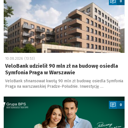
0
10.08.2026 (13:53)
VeloBank udzielił 90 mln zł na budowę osiedla
Symfonia Praga w Warszawie
VeloBank sfinansował kwotą 90 mln zł budowę osiedla Symfonia
Praga na warszawskiej Pradze-Południe. Inwestycję …
a
0