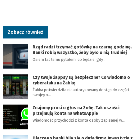
Zobacz również
Rząd radzi trzymać gotówkę na czarną godzinę.
Banki robią wszystko, żeby było o nią trudniej
Osiem lat temu pytałem, co będzie, gdy…
Czy twoje żappsy są bezpieczne? Co wiadomo o
cyberataku na Żabkę
Żabka potwierdziła nieautoryzowany dostęp do części
swojego…
Znajomy prosi o głos na Zofię. Tak oszuści
przejmują konta na WhatsAppie
Wiadomość przychodzi z konta osoby zapisanej w…
Dlaczego banki biją się o duże firmy. Inwestycje z