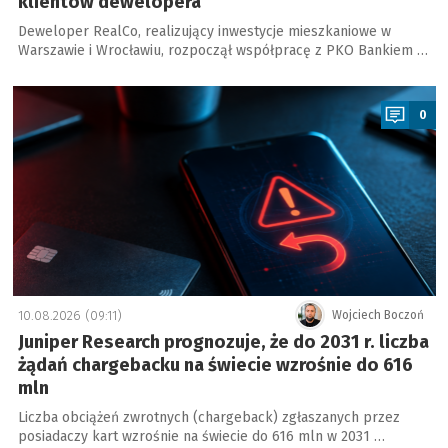
klientów dewelopera
Deweloper RealCo, realizujący inwestycje mieszkaniowe w
Warszawie i Wrocławiu, rozpoczął współpracę z PKO Bankiem …
a
0
10.08.2026 (09:11)
Wojciech Boczoń
Juniper Research prognozuje, że do 2031 r. liczba
żądań chargebacku na świecie wzrośnie do 616
mln
Liczba obciążeń zwrotnych (chargeback) zgłaszanych przez
posiadaczy kart wzrośnie na świecie do 616 mln w 2031 …