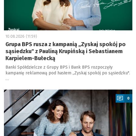
10.08.2026 (11:59)
Grupa BPS rusza z kampanią „Zyskaj spokój po
sąsiedzku" z Pauliną Krupińską i Sebastianem
Karpielem-Bułecką
Banki Spółdzielcze z Grupy BPS i Bank BPS rozpoczęły
kampanię reklamową pod hasłem „Zyskaj spokój po sąsiedzku".
…
a
0