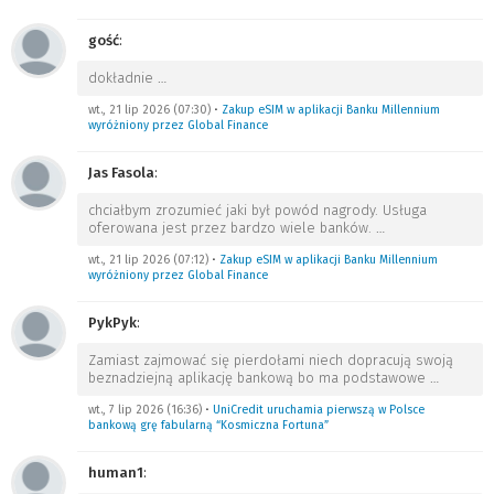
gość
:
dokładnie
…
wt., 21 lip 2026 (07:30)
•
Zakup eSIM w aplikacji Banku Millennium
wyróżniony przez Global Finance
Jas Fasola
:
chciałbym zrozumieć jaki był powód nagrody. Usługa
oferowana jest przez bardzo wiele banków.
…
wt., 21 lip 2026 (07:12)
•
Zakup eSIM w aplikacji Banku Millennium
wyróżniony przez Global Finance
PykPyk
:
Zamiast zajmować się pierdołami niech dopracują swoją
beznadziejną aplikację bankową bo ma podstawowe
…
wt., 7 lip 2026 (16:36)
•
UniCredit uruchamia pierwszą w Polsce
bankową grę fabularną “Kosmiczna Fortuna”
human1
: