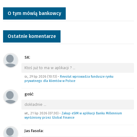
O tym mówią bankowcy
Ostatnie komentarze
SK
:
Ktoś już to ma w aplikacji ?
…
śr., 29 lip 2026 (10:13)
•
Revolut wprowadza fundusze rynku
prywatnego dla klientów w Polsce
gość
:
dokładnie
…
wt., 21 lip 2026 (07:30)
•
Zakup eSIM w aplikacji Banku Millennium
wyróżniony przez Global Finance
Jas Fasola
: