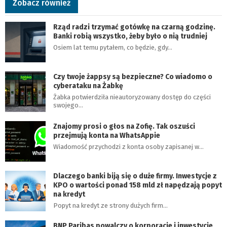
Zobacz również
Rząd radzi trzymać gotówkę na czarną godzinę.
Banki robią wszystko, żeby było o nią trudniej
Osiem lat temu pytałem, co będzie, gdy…
Czy twoje żappsy są bezpieczne? Co wiadomo o
cyberataku na Żabkę
Żabka potwierdziła nieautoryzowany dostęp do części
swojego…
Znajomy prosi o głos na Zofię. Tak oszuści
przejmują konta na WhatsAppie
Wiadomość przychodzi z konta osoby zapisanej w…
Dlaczego banki biją się o duże firmy. Inwestycje z
KPO o wartości ponad 158 mld zł napędzają popyt
na kredyt
Popyt na kredyt ze strony dużych firm…
BNP Paribas powalczy o korporacje i inwestycje