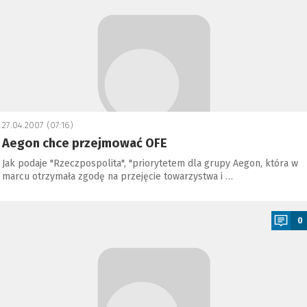
27.04.2007 (07:16)
Aegon chce przejmować OFE
Jak podaje "Rzeczpospolita", "priorytetem dla grupy Aegon, która w
marcu otrzymała zgodę na przejęcie towarzystwa i …
a
0