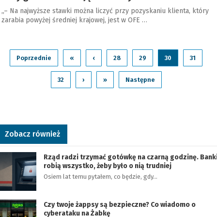
„– Na najwyższe stawki można liczyć przy pozyskaniu klienta, który
zarabia powyżej średniej krajowej, jest w OFE …
Poprzednie
«
‹
28
29
30
31
32
›
»
Następne
Zobacz również
Rząd radzi trzymać gotówkę na czarną godzinę. Bank
robią wszystko, żeby było o nią trudniej
Osiem lat temu pytałem, co będzie, gdy…
Czy twoje żappsy są bezpieczne? Co wiadomo o
cyberataku na Żabkę