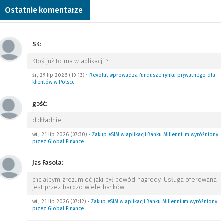
Ostatnie komentarze
SK
:
Ktoś już to ma w aplikacji ?
…
śr., 29 lip 2026 (10:13)
•
Revolut wprowadza fundusze rynku prywatnego dla
klientów w Polsce
gość
:
dokładnie
…
wt., 21 lip 2026 (07:30)
•
Zakup eSIM w aplikacji Banku Millennium wyróżniony
przez Global Finance
Jas Fasola
:
chciałbym zrozumieć jaki był powód nagrody. Usługa oferowana
jest przez bardzo wiele banków.
…
wt., 21 lip 2026 (07:12)
•
Zakup eSIM w aplikacji Banku Millennium wyróżniony
przez Global Finance