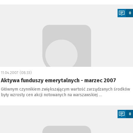
a
0
11.04.2007 (08:33)
Aktywa funduszy emerytalnych - marzec 2007
Głównym czynnikiem zwiększającym wartość zarządzanych środków
były wzrosty cen akcji notowanych na warszawskiej …
a
0