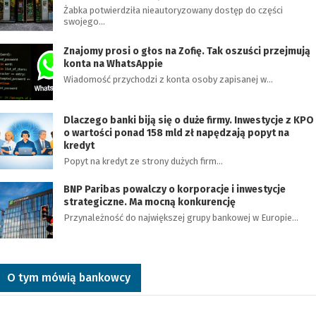
Żabka potwierdziła nieautoryzowany dostęp do części
swojego…
Znajomy prosi o głos na Zofię. Tak oszuści przejmują
konta na WhatsAppie
Wiadomość przychodzi z konta osoby zapisanej w…
Dlaczego banki biją się o duże firmy. Inwestycje z KPO
o wartości ponad 158 mld zł napędzają popyt na
kredyt
Popyt na kredyt ze strony dużych firm…
BNP Paribas powalczy o korporacje i inwestycje
strategiczne. Ma mocną konkurencję
Przynależność do największej grupy bankowej w Europie…
O tym mówią bankowcy