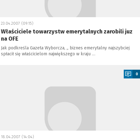
23.04.2007 (09:15)
Właściciele towarzystw emerytalnych zarobili juz
na OFE
Jak podkreśla Gazeta Wyborcza, „ biznes emerytalny najszybciej
spłacił się właścicielom największego w kraju …
a
0
18.04.2007 (14:04)