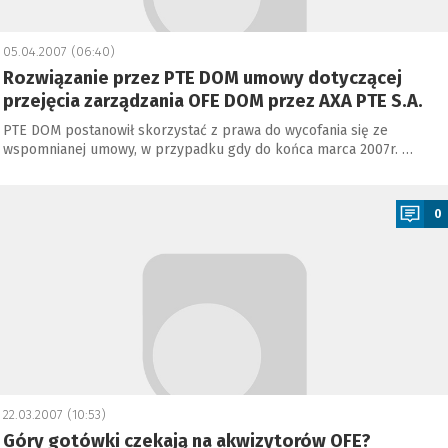
05.04.2007 (06:40)
Rozwiązanie przez PTE DOM umowy dotyczącej
przejęcia zarządzania OFE DOM przez AXA PTE S.A.
PTE DOM postanowił skorzystać z prawa do wycofania się ze
wspomnianej umowy, w przypadku gdy do końca marca 2007r. …
a
0
22.03.2007 (10:53)
Góry gotówki czekają na akwizytorów OFE?