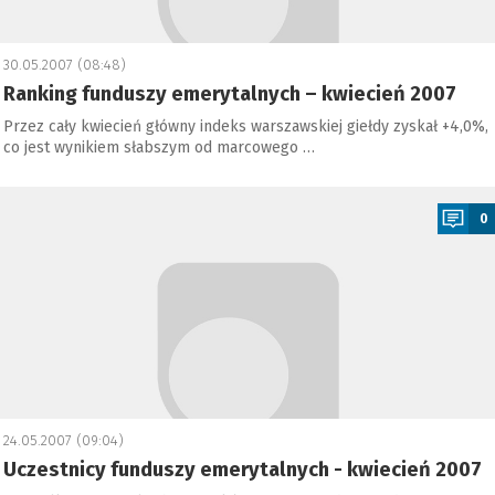
30.05.2007 (08:48)
Ranking funduszy emerytalnych – kwiecień 2007
Przez cały kwiecień główny indeks warszawskiej giełdy zyskał +4,0%,
co jest wynikiem słabszym od marcowego …
a
0
24.05.2007 (09:04)
Uczestnicy funduszy emerytalnych - kwiecień 2007