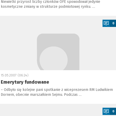
Niewielki przyrost liczby członków OFE spowodował jedynie
kosmetyczne zmiany w strukturze podmiotowej rynku. …
a
0
15.05.2007 (06:24)
Emerytury fundowane
– Odbyło się kolejne pani spotkanie z wiceprezesem RM Ludwikiem
Dornem, obecnie marszałkiem Sejmu. Podczas …
a
0