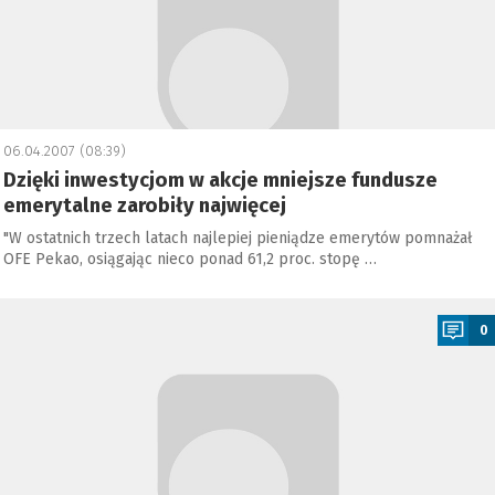
06.04.2007 (08:39)
Dzięki inwestycjom w akcje mniejsze fundusze
emerytalne zarobiły najwięcej
"W ostatnich trzech latach najlepiej pieniądze emerytów pomnażał
OFE Pekao, osiągając nieco ponad 61,2 proc. stopę …
a
0