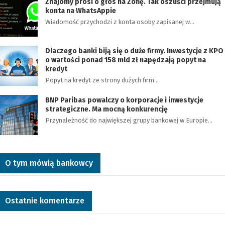
Znajomy prosi o głos na Zofię. Tak oszuści przejmują
konta na WhatsAppie
Wiadomość przychodzi z konta osoby zapisanej w…
Dlaczego banki biją się o duże firmy. Inwestycje z KPO
o wartości ponad 158 mld zł napędzają popyt na
kredyt
Popyt na kredyt ze strony dużych firm…
BNP Paribas powalczy o korporacje i inwestycje
strategiczne. Ma mocną konkurencję
Przynależność do największej grupy bankowej w Europie…
O tym mówią bankowcy
Ostatnie komentarze