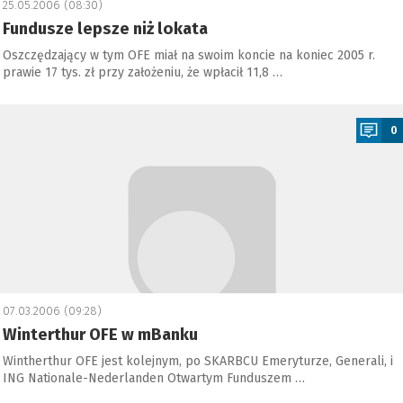
25.05.2006 (08:30)
Fundusze lepsze niż lokata
Oszczędzający w tym OFE miał na swoim koncie na koniec 2005 r.
prawie 17 tys. zł przy założeniu, że wpłacił 11,8 …
a
0
07.03.2006 (09:28)
Winterthur OFE w mBanku
Wintherthur OFE jest kolejnym, po SKARBCU Emeryturze, Generali, i
ING Nationale-Nederlanden Otwartym Funduszem …