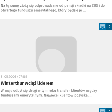
Na tę sumę złożą się odprowadzane od pensji składki na ZUS i do
otwartego funduszu emerytalnego, który będzie je …
a
0
31.05.2006 (07:16)
Winterthur wciąż liderem
W maju odbył się drugi w tym roku transfer klientów między
funduszami emerytalnymi. Najwięcej klientów pozyskał …
a
0