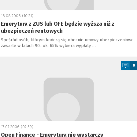
16.08.2006 (10:21)
Emerytura z ZUS lub OFE będzie wyższa niż z
ubezpieczeń rentowych
Spośród osób, którym kończą się obecnie umowy ubezpieczeniowe
zawarte w latach 90., ok. 65% wybiera wypłatę …
a
0
17.07.2006 (07:59)
Open Finance - Emerytura nie wystarczy