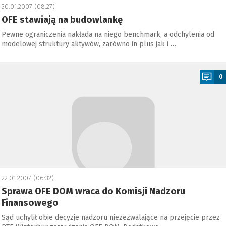
30.01.2007 (08:27)
OFE stawiają na budowlankę
Pewne ograniczenia nakłada na niego benchmark, a odchylenia od
modelowej struktury aktywów, zarówno in plus jak i …
a
0
22.01.2007 (06:32)
Sprawa OFE DOM wraca do Komisji Nadzoru
Finansowego
Sąd uchylił obie decyzje nadzoru niezezwalające na przejęcie przez