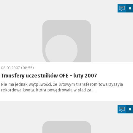
0
08.03.2007 (08:55)
Transfery uczestników OFE - luty 2007
Nie ma jednak wątpliwości, że lutowym transferom towarzyszyła
rekordowa kwota, która powędrowała w ślad za …
a
0