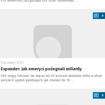
PTE Winterhur zarządzania OFE DOM. Dodatkowo …
a
0
19.12.2006 (13:37)
Expander: Jak emeryci pożegnali miliardy
OFE mogą lokować nie więcej niż 40 procent aktywów netto w akcje
polskich spółek giełdowych, jak również do 10 …
a
0