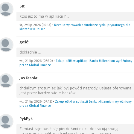
SK
:
Ktoś już to ma w aplikacji ?
…
śr., 29 lip 2026 (10:13)
•
Revolut wprowadza fundusze rynku prywatnego dla
klientów w Polsce
gość
:
dokładnie
…
wt., 21 lip 2026 (07:30)
•
Zakup eSIM w aplikacji Banku Millennium wyróżniony
przez Global Finance
Jas Fasola
:
chciałbym zrozumieć jaki był powód nagrody. Usługa oferowana
jest przez bardzo wiele banków.
…
wt., 21 lip 2026 (07:12)
•
Zakup eSIM w aplikacji Banku Millennium wyróżniony
przez Global Finance
PykPyk
:
Zamiast zajmować się pierdołami niech dopracują swoją
beznadziejną aplikację bankową bo ma podstawowe
…