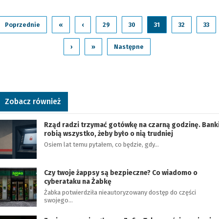
Poprzednie
«
‹
29
30
31
32
33
›
»
Następne
Zobacz również
Rząd radzi trzymać gotówkę na czarną godzinę. Bank
robią wszystko, żeby było o nią trudniej
Osiem lat temu pytałem, co będzie, gdy…
Czy twoje żappsy są bezpieczne? Co wiadomo o
cyberataku na Żabkę
Żabka potwierdziła nieautoryzowany dostęp do części
swojego…