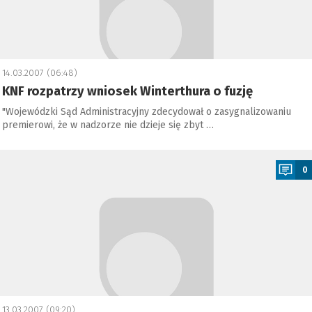
14.03.2007 (06:48)
KNF rozpatrzy wniosek Winterthura o fuzję
"Wojewódzki Sąd Administracyjny zdecydował o zasygnalizowaniu
premierowi, że w nadzorze nie dzieje się zbyt …
a
0
13.03.2007 (09:20)