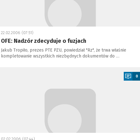
22.02.2006 (07:51)
OFE: Nadzór zdecyduje o fuzjach
Jakub Tropiło, prezes PTE PZU, powiedział "Rz", że trwa właśnie
kompletowanie wszystkich niezbędnych dokumentów do …
a
0
02.02.2006 (07:44)