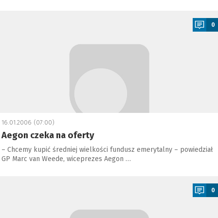
a
0
16.01.2006 (07:00)
Aegon czeka na oferty
– Chcemy kupić średniej wielkości fundusz emerytalny – powiedział
GP Marc van Weede, wiceprezes Aegon …
a
0