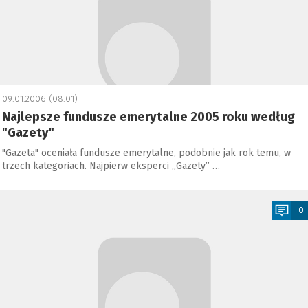
09.01.2006 (08:01)
Najlepsze fundusze emerytalne 2005 roku według
"Gazety"
"Gazeta" oceniała fundusze emerytalne, podobnie jak rok temu, w
trzech kategoriach. Najpierw eksperci „Gazety” …
a
0