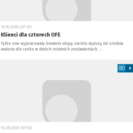
10.10.2005 (07:25)
Klienci dla czterech OFE
Tylko one wypracowały bowiem stopę zwrotu wyższą niż średnia
ważona dla rynku w dwóch ostatnich zestawieniach, …
a
0
15.09.2005 (07:16)