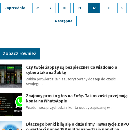
Poprzednie
«
‹
30
31
32
33
›
Następne
Zobacz również
Czy twoje żappsy są bezpieczne? Co wiadomo o
cyberataku na Żabkę
Żabka potwierdziła nieautoryzowany dostęp do części
swojego…
Znajomy prosi o głos na Zofię. Tak oszuści przejmują
konta na WhatsAppie
Wiadomość przychodzi z konta osoby zapisanej w…
Dlaczego banki biją się o duże firmy. Inwestycje z KPO
o wartości ponad 158 mld zł napędzają popyt na