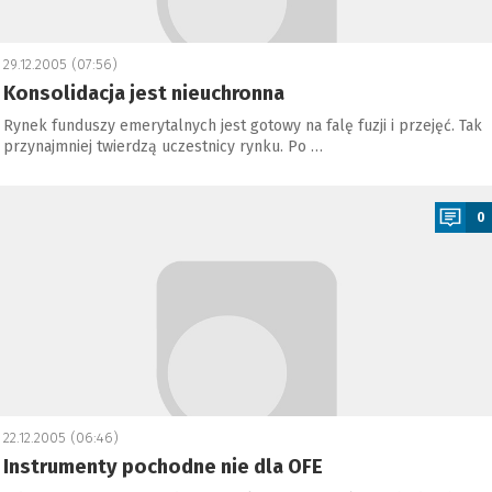
29.12.2005 (07:56)
Konsolidacja jest nieuchronna
Rynek funduszy emerytalnych jest gotowy na falę fuzji i przejęć. Tak
przynajmniej twierdzą uczestnicy rynku. Po …
a
0
22.12.2005 (06:46)
Instrumenty pochodne nie dla OFE