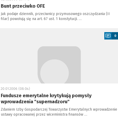
Bunt przeciwko OFE
Jak podaje dziennik, przeciwnicy przymusowego oszczędzania (II
filar) powołują się na art. 67 ust. 1 konstytucji. …
a
0
20.01.2006 (08:04)
Fundusze emerytalne krytykują pomysły
wprowadzenia "supernadzoru"
Zdaniem Izby Gospodarczej Towarzystw Emerytalnych wprowadzenie
ustawy opracowanej przez wiceministra finansów …