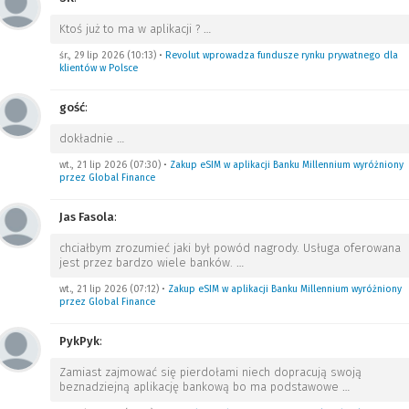
Ktoś już to ma w aplikacji ?
…
śr., 29 lip 2026 (10:13)
•
Revolut wprowadza fundusze rynku prywatnego dla
klientów w Polsce
gość
:
dokładnie
…
wt., 21 lip 2026 (07:30)
•
Zakup eSIM w aplikacji Banku Millennium wyróżniony
przez Global Finance
Jas Fasola
:
chciałbym zrozumieć jaki był powód nagrody. Usługa oferowana
jest przez bardzo wiele banków.
…
wt., 21 lip 2026 (07:12)
•
Zakup eSIM w aplikacji Banku Millennium wyróżniony
przez Global Finance
PykPyk
:
Zamiast zajmować się pierdołami niech dopracują swoją
beznadziejną aplikację bankową bo ma podstawowe
…