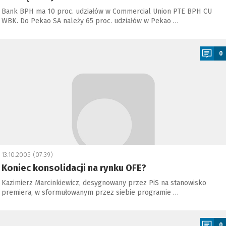
Bank BPH ma 10 proc. udziałów w Commercial Union PTE BPH CU
WBK. Do Pekao SA należy 65 proc. udziałów w Pekao …
a
0
13.10.2005 (07:39)
Koniec konsolidacji na rynku OFE?
Kazimierz Marcinkiewicz, desygnowany przez PiS na stanowisko
premiera, w sformułowanym przez siebie programie …
a
0