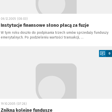
06.12.2005 (08:03)
Instytucje finansowe słono płacą za fuzje
W tym roku doszło do podpisania trzech umów sprzedaży funduszy
emerytalnych. Po podzieleniu wartości transakcji, …
a
0
19.10.2005 (07:28)
Znikną kolejne fundusze