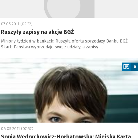
07.05.2011 (09:22)
Ruszyły zapisy na akcje BGŻ
Miniony tydzień w bankach: Ruszyła oferta sprzedaży Banku BGŻ.
Skarb Państwa wyprzedaje swoje udziały, a zapisy …
a
0
06.05.2011 (07:57)
Sonia Wędrychowicz-Horbatowska: Miejska Karta