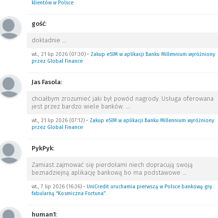
klientów w Polsce
gość
:
dokładnie
…
wt., 21 lip 2026 (07:30)
•
Zakup eSIM w aplikacji Banku Millennium wyróżniony
przez Global Finance
Jas Fasola
:
chciałbym zrozumieć jaki był powód nagrody. Usługa oferowana
jest przez bardzo wiele banków.
…
wt., 21 lip 2026 (07:12)
•
Zakup eSIM w aplikacji Banku Millennium wyróżniony
przez Global Finance
PykPyk
:
Zamiast zajmować się pierdołami niech dopracują swoją
beznadziejną aplikację bankową bo ma podstawowe
…
wt., 7 lip 2026 (16:36)
•
UniCredit uruchamia pierwszą w Polsce bankową grę
fabularną “Kosmiczna Fortuna”
human1
: