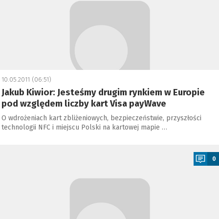
10.05.2011 (06:51)
Jakub Kiwior: Jesteśmy drugim rynkiem w Europie
pod względem liczby kart Visa payWave
O wdrożeniach kart zbliżeniowych, bezpieczeństwie, przyszłości
technologii NFC i miejscu Polski na kartowej mapie …
a
0