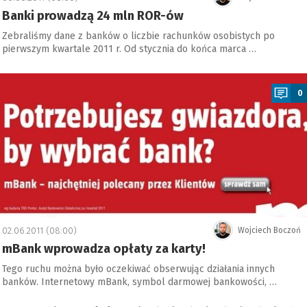
Banki prowadzą 24 mln ROR-ów
Zebraliśmy dane z banków o liczbie rachunków osobistych po
pierwszym kwartale 2011 r. Od stycznia do końca marca …
a
0
02.06.2011 (08:00)
Wojciech Boczoń
mBank wprowadza opłaty za karty!
Tego ruchu można było oczekiwać obserwując działania innych
banków. Internetowy mBank, symbol darmowej bankowości, …
a