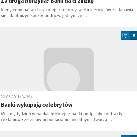
Za droga benzyna? Bank da ci zniżkę
Kiedy ceny paliwa biją kolejne rekordy, wielu kierowców zastanawia
się jak obniżyć koszty podróży. Jednym ze …
a
0
20.05.2011 (14:39)
Banki wykupują celebrytów
Miniony tydzień w bankach: Kolejne banki podpisały kontrakty
reklamowe ze znanymi postaciami medialnymi. Twarzą …
a