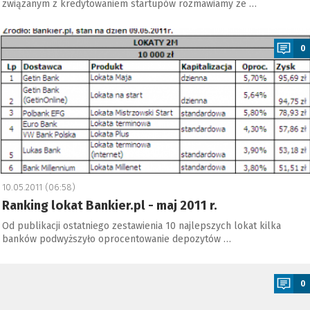
związanym z kredytowaniem startupów rozmawiamy ze …
a
0
10.05.2011 (06:58)
Ranking lokat Bankier.pl - maj 2011 r.
Od publikacji ostatniego zestawienia 10 najlepszych lokat kilka
banków podwyższyło oprocentowanie depozytów …
a
0