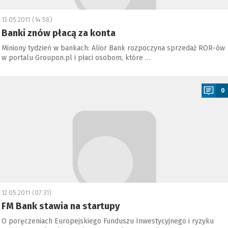
13.05.2011 (14:58)
Banki znów płacą za konta
Miniony tydzień w bankach: Alior Bank rozpoczyna sprzedaż ROR-ów
w portalu Groupon.pl i płaci osobom, które …
a
0
12.05.2011 (07:31)
FM Bank stawia na startupy
O poręczeniach Europejskiego Funduszu Inwestycyjnego i ryzyku