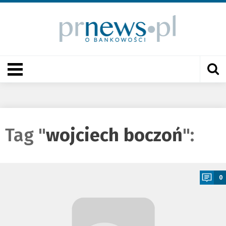
Tag "
wojciech boczoń
":
a
0