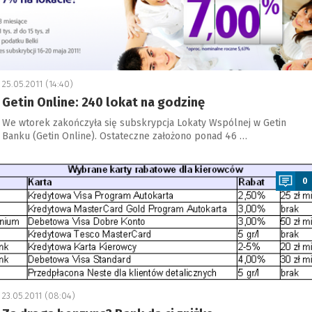
25.05.2011 (14:40)
Getin Online: 240 lokat na godzinę
We wtorek zakończyła się subskrypcja Lokaty Wspólnej w Getin
Banku (Getin Online). Ostateczne założono ponad 46 …
a
0
23.05.2011 (08:04)