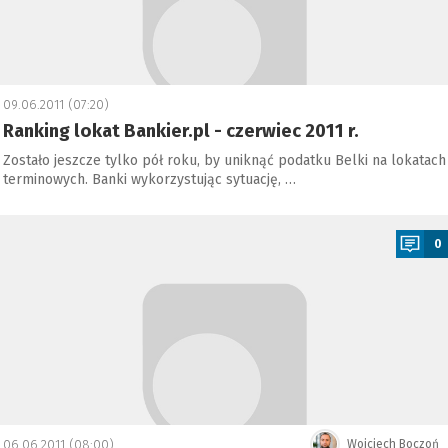
09.06.2011 (07:20)
Ranking lokat Bankier.pl - czerwiec 2011 r.
Zostało jeszcze tylko pół roku, by uniknąć podatku Belki na lokatach
terminowych. Banki wykorzystując sytuację, …
a
0
06.06.2011 (08:00)
Wojciech Boczoń