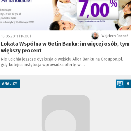
16.05.2011 (14:00)
Wojciech Boczoń
Lokata Wspólna w Getin Banku: im więcej osób, tym
większy procent
Nie ucichła jeszcze dyskusja o wejściu Alior Banku na Groupon.pl,
gdy kolejna instytucja wprowadza ofertę w …
a
ANALIZY
0