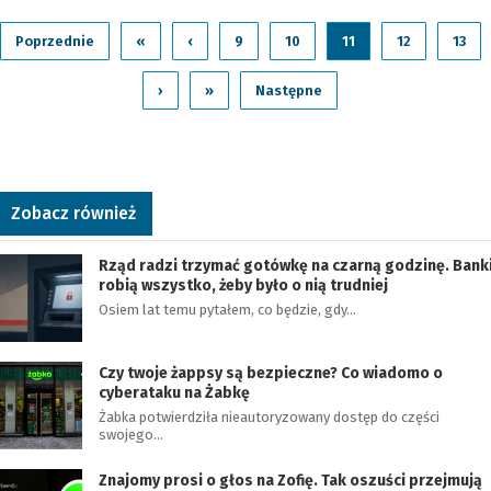
Poprzednie
«
‹
9
10
11
12
13
›
»
Następne
Zobacz również
Rząd radzi trzymać gotówkę na czarną godzinę. Bank
robią wszystko, żeby było o nią trudniej
Osiem lat temu pytałem, co będzie, gdy…
Czy twoje żappsy są bezpieczne? Co wiadomo o
cyberataku na Żabkę
Żabka potwierdziła nieautoryzowany dostęp do części
swojego…
Znajomy prosi o głos na Zofię. Tak oszuści przejmują