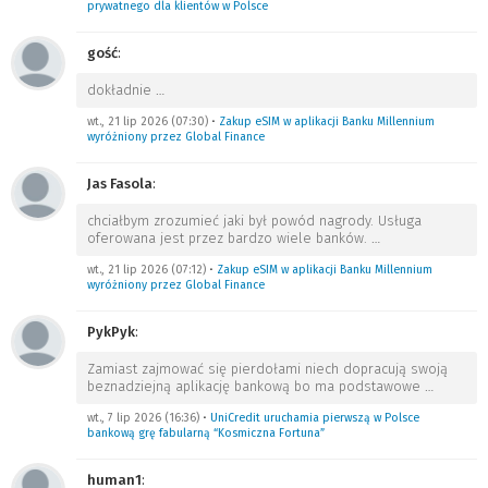
prywatnego dla klientów w Polsce
gość
:
dokładnie
…
wt., 21 lip 2026 (07:30)
•
Zakup eSIM w aplikacji Banku Millennium
wyróżniony przez Global Finance
Jas Fasola
:
chciałbym zrozumieć jaki był powód nagrody. Usługa
oferowana jest przez bardzo wiele banków.
…
wt., 21 lip 2026 (07:12)
•
Zakup eSIM w aplikacji Banku Millennium
wyróżniony przez Global Finance
PykPyk
:
Zamiast zajmować się pierdołami niech dopracują swoją
beznadziejną aplikację bankową bo ma podstawowe
…
wt., 7 lip 2026 (16:36)
•
UniCredit uruchamia pierwszą w Polsce
bankową grę fabularną “Kosmiczna Fortuna”
human1
: