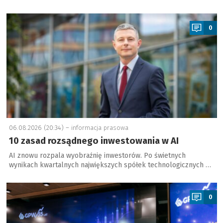
a
0
06.08.2026 (20:34) –
informacja prasowa
10 zasad rozsądnego inwestowania w AI
AI znowu rozpala wyobraźnię inwestorów. Po świetnych
wynikach kwartalnych największych spółek technologicznych …
a
0