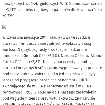
największych spółek giełdowych WIG20 zanotował wzrost
o +3,41%, a indeks rządowych papierów dłużnych wzrósł o
+0,72%.
W czwartym miesiącu 2011 roku, aktywa wszystkich
otwartych funduszy emerytalnych zwiększyły swoją
wartość. Najszybciej rosły środki zgromadzone w
funduszach Generali OFE (+2,9%), Nordea OFE oraz Allianz
Polska OFE – po +2,8%. Taka sytuacja jest pochodną
bardzo korzystnych stóp zwrotu wypracowanych przez te
podmioty, które w kwietniu, jako jedne z niewielu, były
lepsze od przyjętego przez nas benchmarku IRFU
składającego się w 30% z rentowności WIG i w 70% z
rentowności IROS. Z kolei na dole naszego zestawienia
pod względem tempa przyrostu aktywów, znalazły się
PKO BP Bankowy OFE (+2,2%) oraz AEGON OFE (+2,4%),