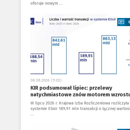
oferuje nowym …
a
06.08.2026 (11:02)
KIR podsumował lipiec: przelewy
natychmiastowe znów motorem wzrost
W lipcu 2026 r. Krajowa Izba Rozliczeniowa rozliczyła
systemie Elixir 189,91 mln transakcji o łącznej wartoś
…
a