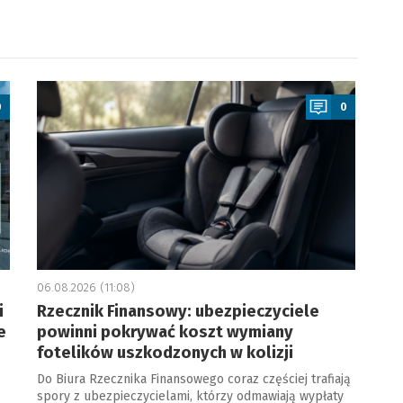
a
0
0
06.08.2026 (11:08)
i
Rzecznik Finansowy: ubezpieczyciele
e
powinni pokrywać koszt wymiany
fotelików uszkodzonych w kolizji
Do Biura Rzecznika Finansowego coraz częściej trafiają
spory z ubezpieczycielami, którzy odmawiają wypłaty