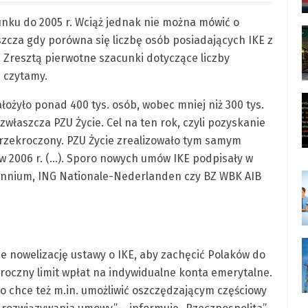
unku do 2005 r. Wciąż jednak nie można mówić o
szcza gdy porówna się liczbę osób posiadających IKE z
 Zresztą pierwotne szacunki dotyczące liczby
– czytamy.
łożyło ponad 400 tys. osób, wobec mniej niż 300 tys.
zwłaszcza PZU Życie. Cel na ten rok, czyli pozyskanie
 przekroczony. PZU Życie zrealizowało tym samym
w 2006 r. (…). Sporo nowych umów IKE podpisały w
lennium, ING Nationale-Nederlanden czy BZ WBK AIB
uje nowelizację ustawy o IKE, aby zachęcić Polaków do
 roczny limit wpłat na indywidualne konta emerytalne.
o chce też m.in. umożliwić oszczędzającym częściowy