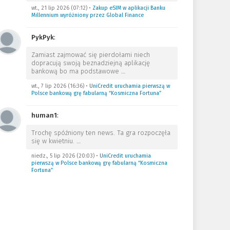
wt., 21 lip 2026 (07:12)
•
Zakup eSIM w aplikacji Banku
Millennium wyróżniony przez Global Finance
PykPyk
:
Zamiast zajmować się pierdołami niech
dopracują swoją beznadziejną aplikację
bankową bo ma podstawowe
…
wt., 7 lip 2026 (16:36)
•
UniCredit uruchamia pierwszą w
Polsce bankową grę fabularną “Kosmiczna Fortuna”
human1
:
Trochę spóźniony ten news. Ta gra rozpoczęła
się w kwietniu.
…
niedz., 5 lip 2026 (20:03)
•
UniCredit uruchamia
pierwszą w Polsce bankową grę fabularną “Kosmiczna
Fortuna”