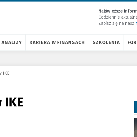
Najświeższe inform
Codziennie aktualn
Zapisz się na nasz
ANALIZY
KARIERA W FINANSACH
SZKOLENIA
FO
w IKE
 IKE