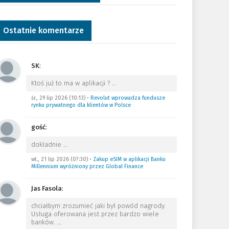
Ostatnie komentarze
SK
:
Ktoś już to ma w aplikacji ?
…
śr., 29 lip 2026 (10:13)
•
Revolut wprowadza fundusze
rynku prywatnego dla klientów w Polsce
gość
:
dokładnie
…
wt., 21 lip 2026 (07:30)
•
Zakup eSIM w aplikacji Banku
Millennium wyróżniony przez Global Finance
Jas Fasola
:
chciałbym zrozumieć jaki był powód nagrody.
Usługa oferowana jest przez bardzo wiele
banków.
…