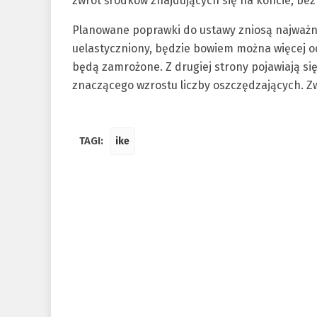
zwrot środków znajdujących się na koncie, bez
Planowane poprawki do ustawy zniosą najważni
uelastyczniony, będzie bowiem można więcej o
będą zamrożone. Z drugiej strony pojawiają się 
znaczącego wzrostu liczby oszczędzających. Zw
TAGI:
ike