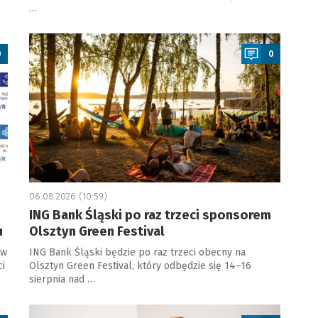
…
a
0
0
06.08.2026 (10:59)
ING Bank Śląski po raz trzeci sponsorem
u
Olsztyn Green Festival
 w
ING Bank Śląski będzie po raz trzeci obecny na
ci
Olsztyn Green Festival, który odbędzie się 14–16
sierpnia nad …
a